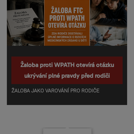
Žaloba proti WPATH otevírá otázku
ukrývání plné pravdy před rodiči
ŽALOBA JAKO VAROVÁNÍ PRO RODIČE
P
o
d