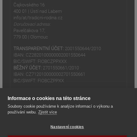
Čajkovského 16
400 01 | Ústí nad Labem
info/at/tradicni-rodina.cz
Doručovací adresa:
Pavelčákova 17,
779 00 | Olomouc
TRANSPARENTNÍ ÚČET:
2001550644/2010
IBAN: CZ2820100000002001550644
BIC/SWIFT: FIOBCZPPXXX
BĚŽNÝ ÚČET:
2701550661/2010
IBAN: CZ7120100000002701550661
BIC/SWIFT: FIOBCZPPXX
Informace o cookies na této stránce
Soubory cookie používáme k analýze informací o výkonu a
používání webu.
Zjistit více
(odkaz je externí)
© 2024
Tradiční rodina z.s
Nastavení cookies
(odkaz je externí)
Seznam odkazů