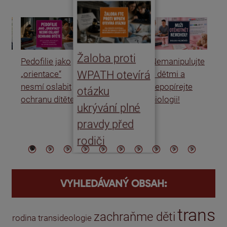
Žaloba proti
Pedofilie jako
Nemanipulujte
Uk
WPATH otevírá
„orientace“
s dětmi a
rat
nesmí oslabit
nepopírejte
Is
otázku
ochranu dítěte
biologii!
úm
ukrývání plné
po
pravdy před
ře
rodiči
VYHLEDÁVANÝ OBSAH:
trans
zachraňme děti
rodina
transideologie