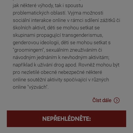
jak některé výhody, tak i spoustu
problematických oblastí. Vyjma možnosti
sociální interakce online v rámci sdílení zážitků či
školních aktivit, děti se mohou setkat se
skupinami propagující transgenderismus,
genderovou ideologii, děti se mohou setkat s
"groomingem", sexuálním zneužíváním či
návodným jednáním k nevhodným aktivitám;
například k užívání drog apod. Rovněž mohou být
pro nezletilé obecně nebezpečné některé
online soutěžní aktivity spočívající v různých
online "výzvách".
Číst dále
NEPŘEHLÉDNĚTE: