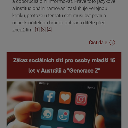
a doporučila o ní informovat. Právě toto jazykové
a institucionální rámování zasluhuje veřejnou
kritiku, protože u tématu dětí musí být první a
nepřekročitelnou hranicí ochrana dítěte před
zneužitím.
[1]
[3]
[4]
Číst dále
Zákaz sociálních sítí pro osoby mladší 16
let v Austrálii a "Generace Z"