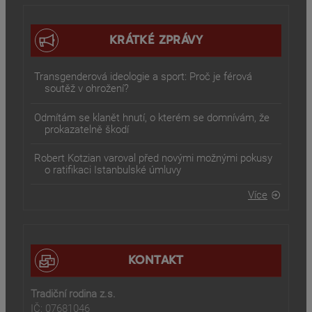
KRÁTKÉ ZPRÁVY
Transgenderová ideologie a sport: Proč je férová
soutěž v ohrožení?
Odmítám se klanět hnutí, o kterém se domnívám, že
prokazatelně škodí
Robert Kotzian varoval před novými možnými pokusy
o ratifikaci Istanbulské úmluvy
Více
KONTAKT
Tradiční rodina z.s.
IČ: 07681046