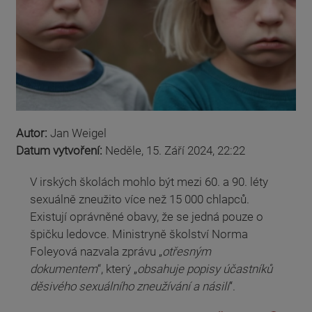
Autor:
Jan Weigel
Datum vytvoření:
Neděle, 15. Září 2024, 22:22
V irských školách mohlo být mezi 60. a 90. léty
sexuálně zneužito více než 15 000 chlapců.
Existují oprávněné obavy, že se jedná pouze o
špičku ledovce. Ministryně školství Norma
Foleyová nazvala zprávu „
otřesným
dokumentem
“, který „
obsahuje popisy účastníků
děsivého sexuálního zneužívání a násilí
“.