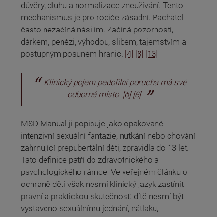
důvěry, dluhu a normalizace zneužívání. Tento
mechanismus je pro rodiče zásadní. Pachatel
často nezačíná násilím. Začíná pozorností,
dárkem, penězi, výhodou, slibem, tajemstvím a
postupným posunem hranic.
[4]
[8]
[13]
Klinický pojem pedofilní porucha má své
odborné místo
[6]
[8]
MSD Manual ji popisuje jako opakované
intenzivní sexuální fantazie, nutkání nebo chování
zahrnující prepubertální děti, zpravidla do 13 let.
Tato definice patří do zdravotnického a
psychologického rámce. Ve veřejném článku o
ochraně dětí však nesmí klinický jazyk zastínit
právní a praktickou skutečnost: dítě nesmí být
vystaveno sexuálnímu jednání, nátlaku,