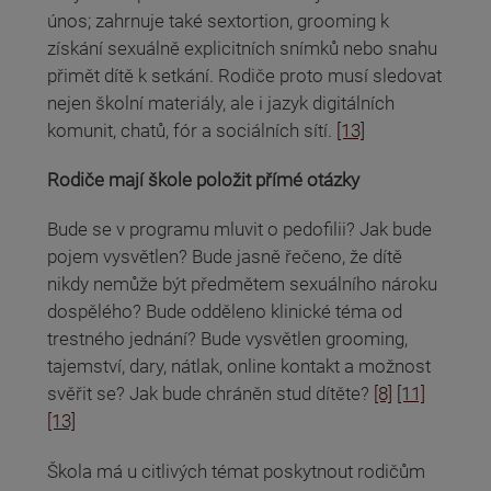
únos; zahrnuje také sextortion, grooming k
získání sexuálně explicitních snímků nebo snahu
přimět dítě k setkání. Rodiče proto musí sledovat
nejen školní materiály, ale i jazyk digitálních
komunit, chatů, fór a sociálních sítí.
[13]
Rodiče mají škole položit přímé otázky
Bude se v programu mluvit o pedofilii? Jak bude
pojem vysvětlen? Bude jasně řečeno, že dítě
nikdy nemůže být předmětem sexuálního nároku
dospělého? Bude odděleno klinické téma od
trestného jednání? Bude vysvětlen grooming,
tajemství, dary, nátlak, online kontakt a možnost
svěřit se? Jak bude chráněn stud dítěte?
[8]
[11]
[13]
Škola má u citlivých témat poskytnout rodičům