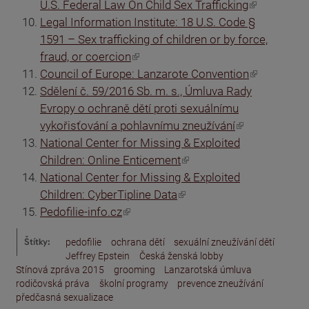
(odkaz je externí)
U.S. Federal Law On Child Sex Trafficking
Legal Information Institute: 18 U.S. Code §
1591 – Sex trafficking of children or by force,
(odkaz je externí)
fraud, or coercion
(odkaz je externí)
Council of Europe: Lanzarote Convention
Sdělení č. 59/2016 Sb. m. s., Úmluva Rady
Evropy o ochraně dětí proti sexuálnímu
(odkaz je externí)
vykořisťování a pohlavnímu zneužívání
National Center for Missing & Exploited
(odkaz je externí)
Children: Online Enticement
National Center for Missing & Exploited
(odkaz je externí)
Children: CyberTipline Data
(odkaz je externí)
Pedofilie-info.cz
Štítky:
pedofilie
ochrana dětí
sexuální zneužívání dětí
Jeffrey Epstein
Česká ženská lobby
Stínová zpráva 2015
grooming
Lanzarotská úmluva
rodičovská práva
školní programy
prevence zneužívání
předčasná sexualizace