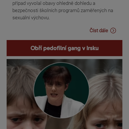
případ vyvolal obavy ohledně dohledu a
bezpečnosti školních programů zaměřených na
sexuální výchovu.
Číst dále
Obří pedofilní gang v Irsku