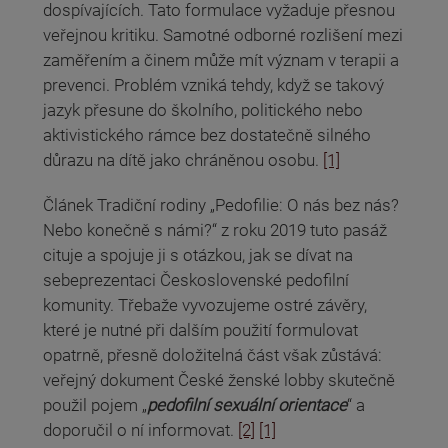
dospívajících. Tato formulace vyžaduje přesnou
veřejnou kritiku. Samotné odborné rozlišení mezi
zaměřením a činem může mít význam v terapii a
prevenci. Problém vzniká tehdy, když se takový
jazyk přesune do školního, politického nebo
aktivistického rámce bez dostatečně silného
důrazu na dítě jako chráněnou osobu.
[1]
Článek Tradiční rodiny „Pedofilie: O nás bez nás?
Nebo konečně s námi?“ z roku 2019 tuto pasáž
cituje a spojuje ji s otázkou, jak se dívat na
sebeprezentaci Československé pedofilní
komunity. Třebaže vyvozujeme ostré závěry,
které je nutné při dalším použití formulovat
opatrně, přesně doložitelná část však zůstává:
veřejný dokument České ženské lobby skutečně
použil pojem „
pedofilní sexuální orientace
“ a
doporučil o ní informovat.
[2]
[1]