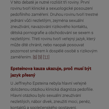
V této debatě je nutné rozlišit tři roviny. První
rovinu tvoří klinické a sexuologické posouzení
pedofilního zaměření. Druhou rovinu tvoří trestné
jednání vůči nezletilým, zejména sexuální
zneužívání, navazování rizikového kontaktu,
dětská pornografie a obchodování se sexem s
nezletilými. Třetí rovinu tvoří veřejný jazyk, který
může dítě chránit, nebo naopak posouvat
pozornost směrem k dospělé osobě s rizikovým
zaměřením.
[6]
[9]
[11]
Epsteinova kauza ukazuje, proč musí být
jazyk přesný
U Jeffreyho Epsteina nebyla hlavní veřejně
doloženou otázkou klinická diagnóza pedofilie.
Hlavní otázkou bylo sexuální zneužívání
nezletilých, nábor dívek, zneužití moci, peněz,
kontaktů a společenského postavení.