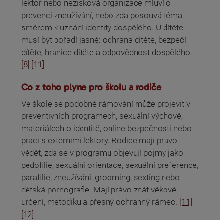
lektor nebo nezisková organizace mluví o
prevenci zneužívání, nebo zda posouvá téma
směrem k uznání identity dospělého. U dítěte
musí být pořadí jasné: ochrana dítěte, bezpečí
dítěte, hranice dítěte a odpovědnost dospělého.
[8]
[11]
Co z toho plyne pro školu a rodiče
Ve škole se podobné rámování může projevit v
preventivních programech, sexuální výchově,
materiálech o identitě, online bezpečnosti nebo
práci s externími lektory. Rodiče mají právo
vědět, zda se v programu objevují pojmy jako
pedofilie, sexuální orientace, sexuální preference,
parafilie, zneužívání, grooming, sexting nebo
dětská pornografie. Mají právo znát věkové
určení, metodiku a přesný ochranný rámec.
[11]
[12]