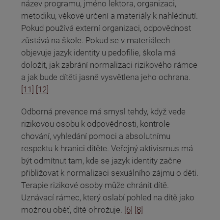
název programu, jméno lektora, organizaci,
metodiku, věkové určení a materiály k nahlédnutí.
Pokud používá externí organizaci, odpovědnost
zůstává na škole. Pokud se v materiálech
objevuje jazyk identity u pedofilie, škola má
doložit, jak zabrání normalizaci rizikového rámce
a jak bude dítěti jasně vysvětlena jeho ochrana.
[11]
[12]
Odborná prevence má smysl tehdy, když vede
rizikovou osobu k odpovědnosti, kontrole
chování, vyhledání pomoci a absolutnímu
respektu k hranici dítěte. Veřejný aktivismus má
být odmítnut tam, kde se jazyk identity začne
přibližovat k normalizaci sexuálního zájmu o děti.
Terapie rizikové osoby může chránit dítě.
Uznávací rámec, který oslabí pohled na dítě jako
možnou oběť, dítě ohrožuje.
[6]
[8]