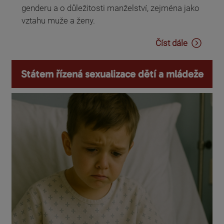
genderu a o důležitosti manželství, zejména jako
vztahu muže a ženy.
Číst dále
Státem řízená sexualizace dětí a mládeže