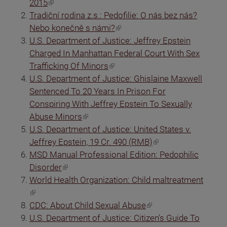
(odkaz je externí)
2015
Tradiční rodina z.s.: Pedofilie: O nás bez nás?
(odkaz je externí)
Nebo konečně s námi?
U.S. Department of Justice: Jeffrey Epstein
Charged In Manhattan Federal Court With Sex
(odkaz je externí)
Trafficking Of Minors
U.S. Department of Justice: Ghislaine Maxwell
Sentenced To 20 Years In Prison For
Conspiring With Jeffrey Epstein To Sexually
(odkaz je externí)
Abuse Minors
U.S. Department of Justice: United States v.
(odkaz je externí)
Jeffrey Epstein, 19 Cr. 490 (RMB)
MSD Manual Professional Edition: Pedophilic
(odkaz je externí)
Disorder
World Health Organization: Child maltreatment
(odkaz je externí)
(odkaz je externí)
CDC: About Child Sexual Abuse
U.S. Department of Justice: Citizen's Guide To