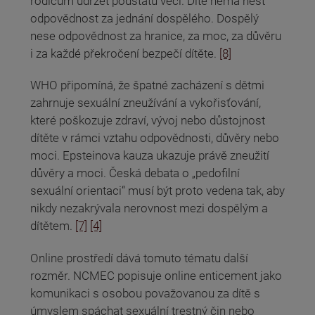
rodičům udržet podstatu věci. Dítě nemá nést
odpovědnost za jednání dospělého. Dospělý
nese odpovědnost za hranice, za moc, za důvěru
i za každé překročení bezpečí dítěte.
[8]
WHO připomíná, že špatné zacházení s dětmi
zahrnuje sexuální zneužívání a vykořisťování,
které poškozuje zdraví, vývoj nebo důstojnost
dítěte v rámci vztahu odpovědnosti, důvěry nebo
moci. Epsteinova kauza ukazuje právě zneužití
důvěry a moci. Česká debata o „pedofilní
sexuální orientaci“ musí být proto vedena tak, aby
nikdy nezakrývala nerovnost mezi dospělým a
dítětem.
[7]
[4]
Online prostředí dává tomuto tématu další
rozměr. NCMEC popisuje online enticement jako
komunikaci s osobou považovanou za dítě s
úmyslem spáchat sexuální trestný čin nebo