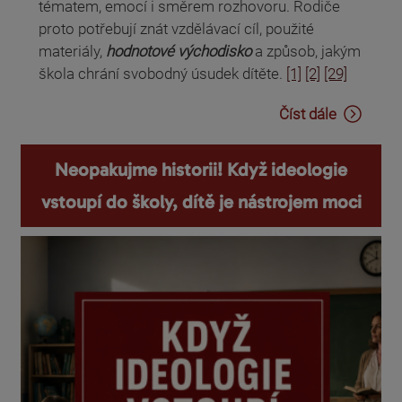
tématem, emocí i směrem rozhovoru. Rodiče
proto potřebují znát vzdělávací cíl, použité
materiály,
hodnotové východisko
a způsob, jakým
škola chrání svobodný úsudek dítěte.
[1]
[2]
[29]
Číst dále
Neopakujme historii! Když ideologie
vstoupí do školy, dítě je nástrojem moci