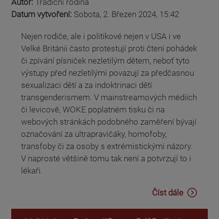
Autor:
Tradiční rodina
Datum vytvoření:
Sobota, 2. Březen 2024, 15:42
Nejen rodiče, ale i politikové nejen v USA i ve
Velké Británii často protestují proti čtení pohádek
či zpívání písniček nezletilým dětem, neboť tyto
výstupy před nezletilými povazují za předčasnou
sexualizaci dětí a za indoktrinaci dětí
transgenderismem. V mainstreamových médiích
či levicově, WOKE poplatném tisku či na
webových stránkách podobného zaměření bývají
označování za ultrapravičáky, homofoby,
transfoby či za osoby s extrémistickými názory.
V naprosté většině tomu tak není a potvrzují to i
lékaři.
Číst dále