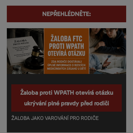
NEPŘEHLÉDNĚTE:
Žaloba proti WPATH otevírá otázku
ukrývání plné pravdy před rodiči
ŽALOBA JAKO VAROVÁNÍ PRO RODIČE
P
o