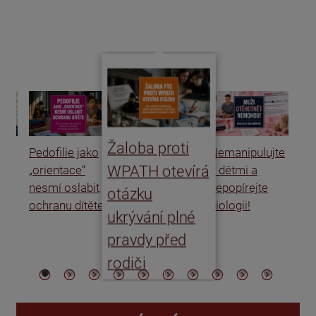
d
Žaloba proti
Pedofilie jako
Nemanipulujte
Uk
WPATH otevírá
„orientace“
s dětmi a
rat
nesmí oslabit
nepopírejte
Is
otázku
ochranu dítěte
biologii!
úm
ukrývání plné
po
pravdy před
ře
rodiči