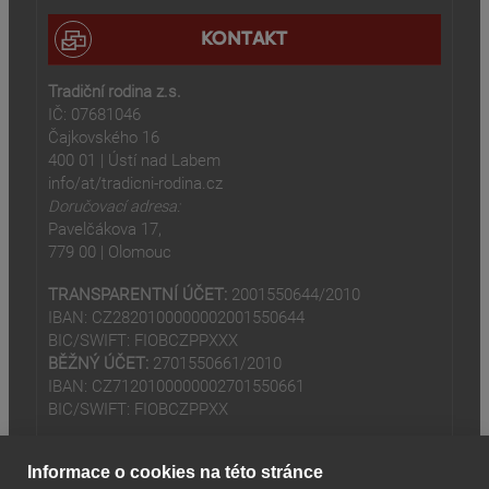
KONTAKT
Tradiční rodina z.s.
IČ: 07681046
Čajkovského 16
400 01 | Ústí nad Labem
info/at/tradicni-rodina.cz
Doručovací adresa:
Pavelčákova 17,
779 00 | Olomouc
TRANSPARENTNÍ ÚČET:
2001550644/2010
IBAN: CZ2820100000002001550644
BIC/SWIFT: FIOBCZPPXXX
BĚŽNÝ ÚČET:
2701550661/2010
IBAN: CZ7120100000002701550661
BIC/SWIFT: FIOBCZPPXX
Informace o cookies na této stránce