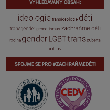
VYHLEDÁVANÝ OBSAH:
ideologie
děti
transideologie
zachraňme děti
transgender
genderismus
gender
trans
LGBT
rodina
puberta
pohlaví
SPOJME SE PRO #ZACHRAŇMEDĚTI