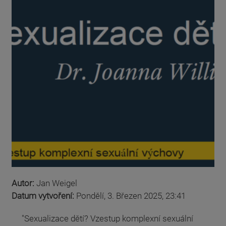
Autor:
Jan Weigel
Datum vytvoření:
Pondělí, 3. Březen 2025, 23:41
"Sexualizace dětí? Vzestup komplexní sexuální