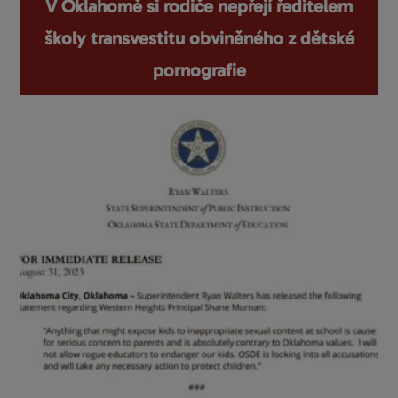
V Oklahomě si rodiče nepřejí ředitelem
školy transvestitu obviněného z dětské
pornografie