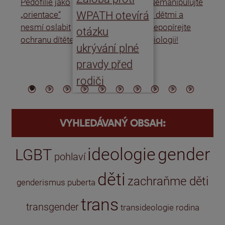
Pedofilie jako
Nemanipulujte
Uk
WPATH otevírá
„orientace“
s dětmi a
rat
nesmí oslabit
nepopírejte
Is
otázku
ochranu dítěte
biologii!
úm
ukrývání plné
po
pravdy před
ře
rodiči
VYHLEDÁVANÝ OBSAH:
ideologie
gender
LGBT
pohlaví
děti
zachraňme děti
genderismus
puberta
trans
transgender
transideologie
rodina