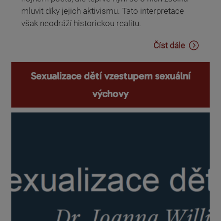
mluvit díky jejich aktivismu. Tato interpretace
však neodráží historickou realitu.
Číst dále
Sexualizace dětí vzestupem sexuální
výchovy