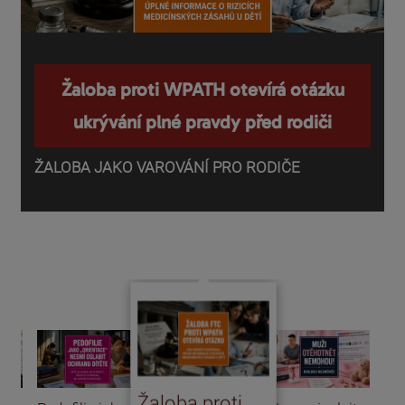
Žaloba proti WPATH otevírá otázku
ukrývání plné pravdy před rodiči
ŽALOBA JAKO VAROVÁNÍ PRO RODIČE
P
o
d
Žaloba proti