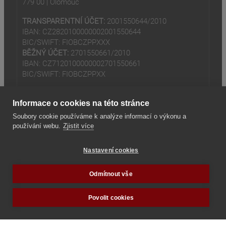
779 00 | Olomouc
TRANSPARENTNÍ ÚČET:
2001550644/2010
IBAN: CZ2820100000002001550644
BIC/SWIFT: FIOBCZPPXXX
BĚŽNÝ ÚČET:
2701550661/2010
IBAN: CZ7120100000002701550661
BIC/SWIFT: FIOBCZPPXX
Informace o cookies na této stránce
Soubory cookie používáme k analýze informací o výkonu a
používání webu.
Zjistit více
(odkaz je externí)
© 2024
Tradiční rodina z.s
Nastavení cookies
(odkaz je externí)
Seznam odkazů
Odmítnout vše
Povolit cookies