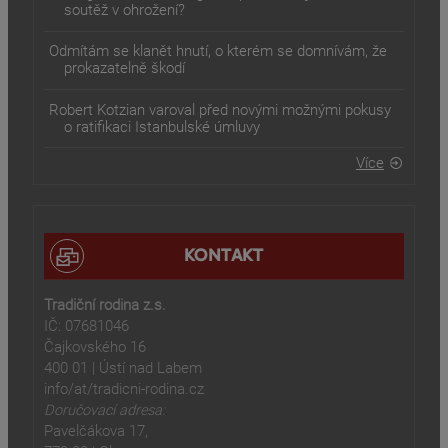
soutěž v ohrožení?
Odmítám se klanět hnutí, o kterém se domnívám, že
prokazatelně škodí
Robert Kotzian varoval před novými možnými pokusy
o ratifikaci Istanbulské úmluvy
Více
KONTAKT
Tradiční rodina z.s.
IČ: 07681046
Čajkovského 16
400 01 | Ústí nad Labem
info/at/tradicni-rodina.cz
Doručovací adresa:
Pavelčákova 17,