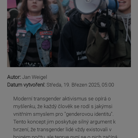
Autor:
Jan Weigel
Datum vytvoření:
Středa, 19. Březen 2025, 05:00
Moderní transgender aktivismus se opírá o
myšlenku, že každý člověk se rodí s jakýmsi
vnitřním smyslem pro "genderovou identitu".
Tento koncept jim poskytuje silný argument k
tvrzení, že transgender lidé vždy existovali v
hojném počtu, ale teprve nyní se o nich začíná