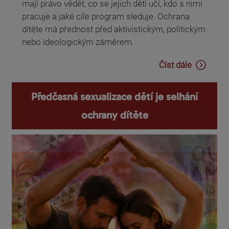
mají právo vědět, co se jejich děti učí, kdo s nimi
pracuje a jaké cíle program sleduje. Ochrana
dítěte má přednost před aktivistickým, politickým
nebo ideologickým záměrem.
Číst dále
Předčasná sexualizace dětí je selhání
ochrany dítěte