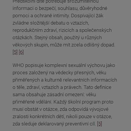
Předškolní dítě potřebuje srozumitelnou
informaci o bezpečí, souhlasu, důvěryhodné
pomoci a ochraně intimity. Dospívající žák
zvládne složitější debatu o vztazích,
reprodukčním zdraví, rizicích a společenských
otázkách. Stejný obsah, použitý u různých
věkových skupin, může mít zcela odlišný dopad.
[5]
[6]
WHO popisuje komplexní sexuální výchovu jako
proces založený na vědecky přesných, věku
přiměřených a kulturně relevantních informacích
o těle, zdraví, vztazích a právech. Tato definice
sama obsahuje zásadní omezení: věku
přiměřené vdělání. Každý školní program proto
musí obstát v otázce, zda odpovídá vývojové
zralosti konkrétních dětí, nikoli pouze v otázce,
zda sleduje deklarovaný preventivní cíl.
[5]