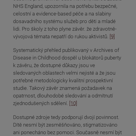
NHS England, upozornila na potřebu bezpečné,
celostní a evidence-based péče a na slabiny
dosavadního systému služeb pro děti a mladé
lidi. Pro školy z toho plyne závěr. že zdravotně-
vývojová témata nepatří do rukou aktivistů.
[9]
Systematický přehled publikovaný v Archives of
Disease in Childhood dospěl u blokátorů puberty
k závěru, že dostupné důkazy jsou ve
sledovaných oblastech velmi nejisté a že jsou
potřebné metodologicky kvalitní prospektivní
studie. Takový závěr znamená požadavek na
opatrnost, dlouhodobé sledování a odmítnutí
zjednodušených sdělení.
[10]
Dostupné zdroje tedy podporují dvojí povinnost.
Dítě nesmí být zesměšňováno, stigmatizováno
ani ponecháno bez pomoci. Současně nesmí být