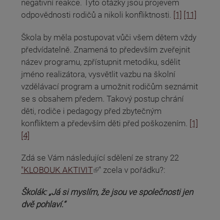
negativní reakce. Tyto otázky jsou projevem
odpovědnosti rodičů a nikoli konfliktnosti.
[1]
[11]
Škola by měla postupovat vůči všem dětem vždy
předvídatelně. Znamená to především zveřejnit
název programu, zpřístupnit metodiku, sdělit
jméno realizátora, vysvětlit vazbu na školní
vzdělávací program a umožnit rodičům seznámit
se s obsahem předem. Takový postup chrání
děti, rodiče i pedagogy před zbytečným
konfliktem a především děti před poškozením.
[1]
[4]
Zdá se Vám následující sdělení ze strany 22
(odkaz je externí)
"KLOBOUK AKTIVIT
" zcela v pořádku?:
Školák: „Já si myslím, že jsou ve společnosti jen
dvě pohlaví.“