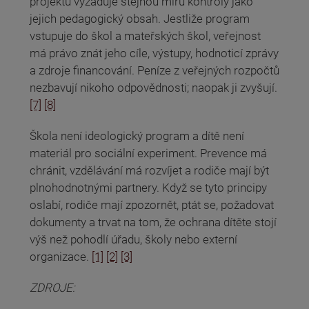
projektů vyžaduje stejnou míru kontroly jako
jejich pedagogický obsah. Jestliže program
vstupuje do škol a mateřských škol, veřejnost
má právo znát jeho cíle, výstupy, hodnoticí zprávy
a zdroje financování. Peníze z veřejných rozpočtů
nezbavují nikoho odpovědnosti; naopak ji zvyšují.
[7]
[8]
Škola není ideologický program a dítě není
materiál pro sociální experiment. Prevence má
chránit, vzdělávání má rozvíjet a rodiče mají být
plnohodnotnými partnery. Když se tyto principy
oslabí, rodiče mají zpozornět, ptát se, požadovat
dokumenty a trvat na tom, že ochrana dítěte stojí
výš než pohodlí úřadu, školy nebo externí
organizace.
[1]
[2]
[3]
ZDROJE: