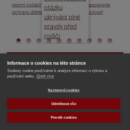
nesmí oslabit
nepopírejte
Is
otázku
ochranu dítěte
biologii!
úm
ukrývání plné
po
pravdy před
ře
rodiči
POKUD SE VÁM OBSAH LÍBÍ, PŘISPĚJTE
Informace o cookies na této stránce
(odkaz je externí)
NA INICIATIVU #ZACHRAŇMEDĚTI
!
Soubory cookie používáme k analýze informací o výkonu a
používání webu.
Zjistit více
Nastavení cookies
Odmítnout vše
Povolit cookies