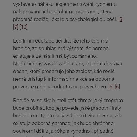
vystaveno nátlaku, experimentování, rychlému
nálepkování nebo školnímu programu, který
předbíhá rodiče, lékaře a psychologickou péči.
[3]
[9]
[10]
Legitimní edukace učí dítě, že jeho tělo má
hranice, že souhlas má význam, že pomoc
existuje a že násilí má být oznámeno.
Nepřiměřený zásah začíná tam, kde dítě dostává
obsah, který přesahuje jeho zralost, kde rodič
nemá přístup k informacím a kde se odborná
prevence mění v hodnotovou převýchovu.
[5]
[6]
Rodiče by se školy měli ptát přímo: jaký program
bude probíhat, kdo jej povede, jaké pracovní listy
budou použity, pro jaký věk je aktivita určena, zda
existuje odborná garance, jak bude chráněno
soukromí dětí a jak škola vyhodnotí případné