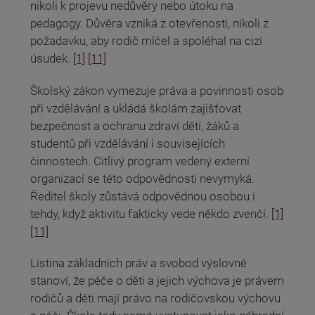
nikoli k projevu nedůvěry nebo útoku na
pedagogy. Důvěra vzniká z otevřenosti, nikoli z
požadavku, aby rodič mlčel a spoléhal na cizí
úsudek.
[1]
[11]
Školský zákon vymezuje práva a povinnosti osob
při vzdělávání a ukládá školám zajišťovat
bezpečnost a ochranu zdraví dětí, žáků a
studentů při vzdělávání i souvisejících
činnostech. Citlivý program vedený externí
organizací se této odpovědnosti nevymyká.
Ředitel školy zůstává odpovědnou osobou i
tehdy, když aktivitu fakticky vede někdo zvenčí.
[1]
[11]
Listina základních práv a svobod výslovně
stanoví, že péče o děti a jejich výchova je právem
rodičů a děti mají právo na rodičovskou výchovu