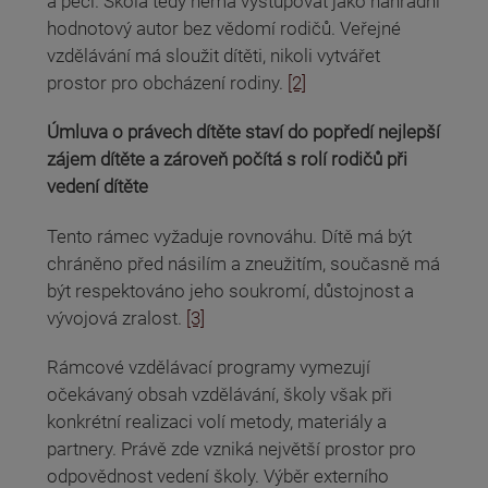
a péči. Škola tedy nemá vystupovat jako náhradní
hodnotový autor bez vědomí rodičů. Veřejné
vzdělávání má sloužit dítěti, nikoli vytvářet
prostor pro obcházení rodiny.
[2]
Úmluva o právech dítěte staví do popředí nejlepší
zájem dítěte a zároveň počítá s rolí rodičů při
vedení dítěte
Tento rámec vyžaduje rovnováhu. Dítě má být
chráněno před násilím a zneužitím, současně má
být respektováno jeho soukromí, důstojnost a
vývojová zralost.
[3]
Rámcové vzdělávací programy vymezují
očekávaný obsah vzdělávání, školy však při
konkrétní realizaci volí metody, materiály a
partnery. Právě zde vzniká největší prostor pro
odpovědnost vedení školy. Výběr externího