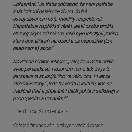
Upřesnění: "Je třeba zdůraznit, že není potřeba
znát intimní detaily ze života druhé
osoby,abychom ho*ji mohli*y respektovat.
Nepotřebuji například vědět, jestli osoba prošla
chirurgickým zákrokem, jaké bylo jeho*její jméno,
které dostal*a při narození a už nepoužívá (tzv.
dead name) apod."
Navržená reakce lektora: „Díky, že s námi sdílíš
svou perspektivu. Rozumím tomu tak, že je to
perspektiva studující*ho ve věku cca 14 let ze
střední Evropy.“ „Kdo by věděl o kultuře, kde se
tradičně třetí a případně i další pohlaví setkávají s
pochopením a uznáním?“
TŘETÍ I DALŠÍ POHLAVÍ?
Veřejné financování citlivých vzdělávacích