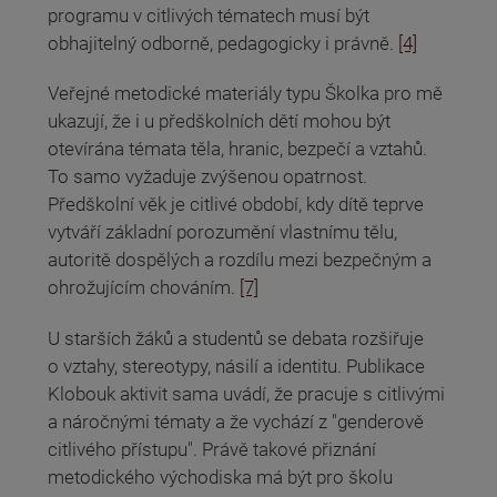
programu v citlivých tématech musí být
obhajitelný odborně, pedagogicky i právně.
[4]
Veřejné metodické materiály typu Školka pro mě
ukazují, že i u předškolních dětí mohou být
otevírána témata těla, hranic, bezpečí a vztahů.
To samo vyžaduje zvýšenou opatrnost.
Předškolní věk je citlivé období, kdy dítě teprve
vytváří základní porozumění vlastnímu tělu,
autoritě dospělých a rozdílu mezi bezpečným a
ohrožujícím chováním.
[7]
U starších žáků a studentů se debata rozšiřuje
o vztahy, stereotypy, násilí a identitu. Publikace
Klobouk aktivit sama uvádí, že pracuje s citlivými
a náročnými tématy a že vychází z "genderově
citlivého přístupu". Právě takové přiznání
metodického východiska má být pro školu