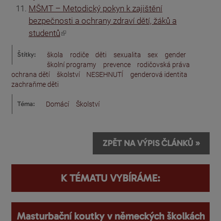
MŠMT – Metodický pokyn k zajištění
bezpečnosti a ochrany zdraví dětí, žáků a
(odkaz je externí)
studentů
Štítky:
škola
rodiče
děti
sexualita
sex
gender
školní programy
prevence
rodičovská práva
ochrana dětí
školství
NESEHNUTÍ
genderová identita
zachraňme děti
Téma:
Domácí
Školství
ZPĚT NA VÝPIS ČLÁNKŮ »
K TÉMATU VYBÍRÁME:
Masturbační koutky v německých školkách