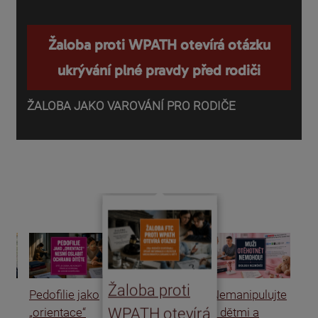
Žaloba proti WPATH otevírá otázku
ukrývání plné pravdy před rodiči
ŽALOBA JAKO VAROVÁNÍ PRO RODIČE
P
o
d
Žaloba proti
Pedofilie jako
Nemanipulujte
Uk
WPATH otevírá
„orientace“
s dětmi a
rat