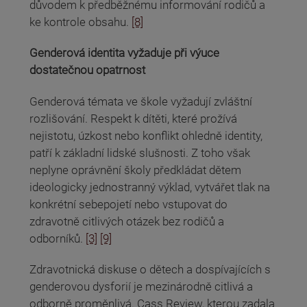
důvodem k předběžnému informování rodičů a
ke kontrole obsahu.
[8]
Genderová identita vyžaduje při výuce
dostatečnou opatrnost
Genderová témata ve škole vyžadují zvláštní
rozlišování. Respekt k dítěti, které prožívá
nejistotu, úzkost nebo konflikt ohledně identity,
patří k základní lidské slušnosti. Z toho však
neplyne oprávnění školy předkládat dětem
ideologicky jednostranný výklad, vytvářet tlak na
konkrétní sebepojetí nebo vstupovat do
zdravotně citlivých otázek bez rodičů a
odborníků.
[3]
[9]
Zdravotnická diskuse o dětech a dospívajících s
genderovou dysforií je mezinárodně citlivá a
odborně proměnlivá. Cass Review, kterou zadala