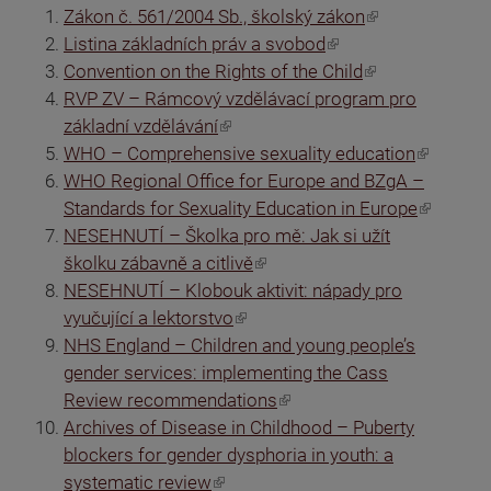
(odkaz je externí)
Zákon č. 561/2004 Sb., školský zákon
(odkaz je externí)
Listina základních práv a svobod
(odkaz je externí)
Convention on the Rights of the Child
RVP ZV – Rámcový vzdělávací program pro
(odkaz je externí)
základní vzdělávání
(odkaz je externí)
WHO – Comprehensive sexuality education
WHO Regional Office for Europe and BZgA –
(odkaz je externí)
Standards for Sexuality Education in Europe
NESEHNUTÍ – Školka pro mě: Jak si užít
(odkaz je externí)
školku zábavně a citlivě
NESEHNUTÍ – Klobouk aktivit: nápady pro
(odkaz je externí)
vyučující a lektorstvo
NHS England – Children and young people’s
gender services: implementing the Cass
(odkaz je externí)
Review recommendations
Archives of Disease in Childhood – Puberty
blockers for gender dysphoria in youth: a
(odkaz je externí)
systematic review