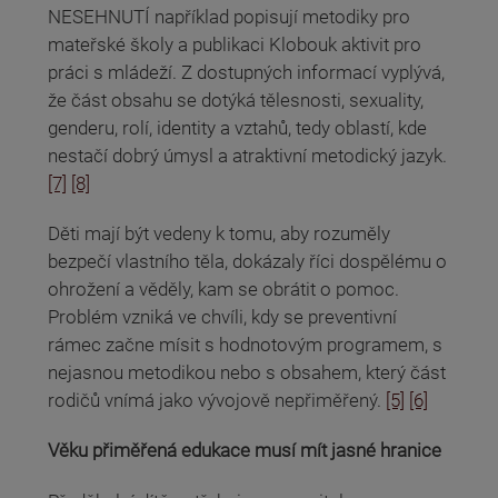
NESEHNUTÍ například popisují metodiky pro
mateřské školy a publikaci Klobouk aktivit pro
práci s mládeží. Z dostupných informací vyplývá,
že část obsahu se dotýká tělesnosti, sexuality,
genderu, rolí, identity a vztahů, tedy oblastí, kde
nestačí dobrý úmysl a atraktivní metodický jazyk.
[7]
[8]
Děti mají být vedeny k tomu, aby rozuměly
bezpečí vlastního těla, dokázaly říci dospělému o
ohrožení a věděly, kam se obrátit o pomoc.
Problém vzniká ve chvíli, kdy se preventivní
rámec začne mísit s hodnotovým programem, s
nejasnou metodikou nebo s obsahem, který část
rodičů vnímá jako vývojově nepřiměřený.
[5]
[6]
Věku přiměřená edukace musí mít jasné hranice