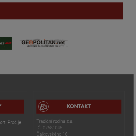
Y
KONTAKT
Tradiční rodina z.s.
rt: Proč je
IČ: 07681046
Čajkovského 16