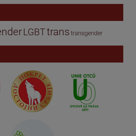
ender
trans
LGBT
transgender