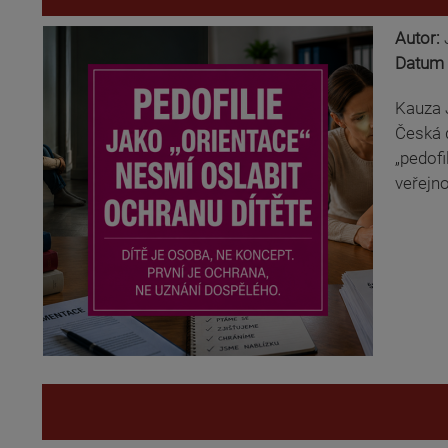
Autor:
Datum 
Kauza J
Česká d
„pedofi
veřejno