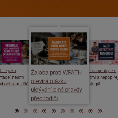
ilie jako
Nemanipulujte s
Žaloba proti WPATH
entace“ nesmí
dětmi a nepopíre
otevírá otázku
it ochranu dítěte
biologii!
ukrývání plné pravdy
před rodiči