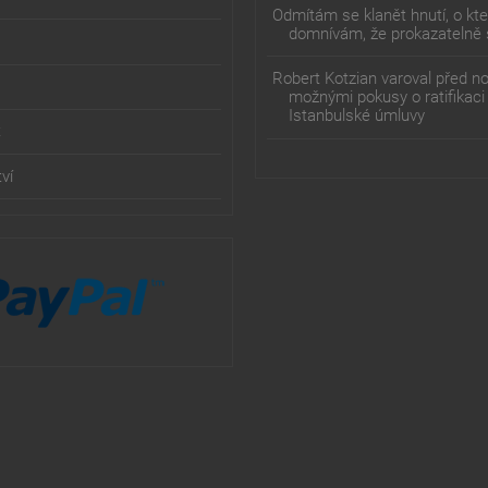
Odmítám se klanět hnutí, o kt
domnívám, že prokazatelně 
Robert Kotzian varoval před n
možnými pokusy o ratifikaci
Istanbulské úmluvy
t
ví