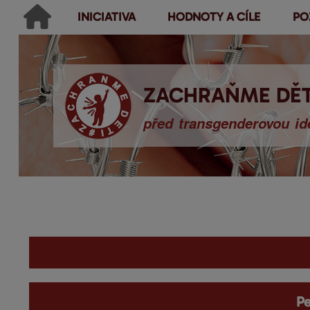
INICIATIVA
HODNOTY A CÍLE
PO
Main menu
Hledat
Ikonky sociálních sítí
Vyhledávání
ZACHRAŇME DĚT
před transgenderovou ide
You are here
Pe