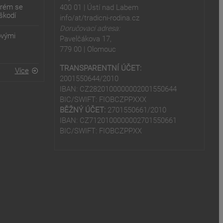
erém se
400 01 | Ústí nad Labem
škodí
info/at/tradicni-rodina.cz
Doručovací adresa:
ovými
Pavelčákova 17,
779 00 | Olomouc
TRANSPARENTNÍ ÚČET:
Více
2001550644/2010
IBAN: CZ2820100000002001550644
BIC/SWIFT: FIOBCZPPXXX
BĚŽNÝ ÚČET:
2701550661/2010
IBAN: CZ7120100000002701550661
BIC/SWIFT: FIOBCZPPXX