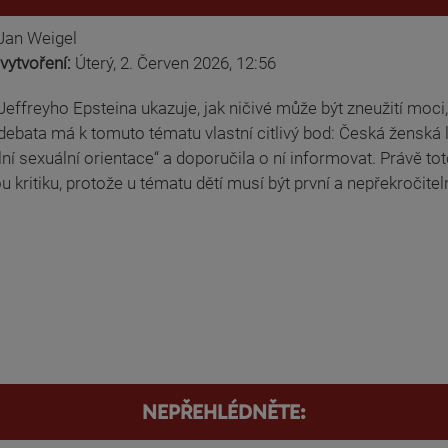
Jan Weigel
vytvoření:
Úterý, 2. Červen 2026, 12:56
effreyho Epsteina ukazuje, jak ničivé může být zneužití moci,
ebata má k tomuto tématu vlastní citlivý bod: Česká ženská 
lní sexuální orientace“ a doporučila o ní informovat. Právě to
u kritiku, protože u tématu dětí musí být první a nepřekročite
NEPŘEHLÉDNĚTE: