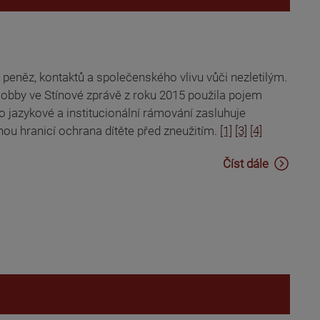
 peněz, kontaktů a společenského vlivu vůči nezletilým.
lobby ve Stínové zprávě z roku 2015 použila pojem
to jazykové a institucionální rámování zasluhuje
lnou hranicí ochrana dítěte před zneužitím.
[1]
[3]
[4]
Číst dále