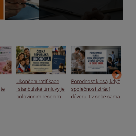
Ukončení ratifikace
Porodnost klesá, když
Ital
jte
Istanbulské úmluvy je
společnost ztrácí
rodi
polovičním řešením
důvěru. I v sebe sama
o se
škol