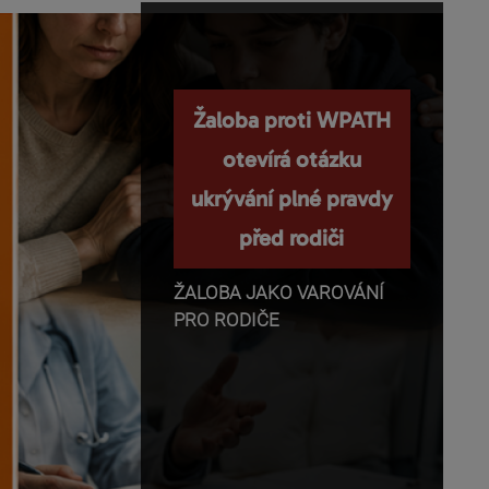
Nemanipulujte s
Žaloba proti WPATH
dětmi a nepopírejte
otevírá otázku
ukrývání plné pravdy
biologii!
před rodiči
Příběhy o těhotenství,
transgender identitě,
ŽALOBA JAKO VAROVÁNÍ
otevřeném vztahu a
PRO RODIČE
rodičovství se dnes rychle
dostávají z médií do mobilů,
školních diskusí a rozhovorů
mezi dětmi