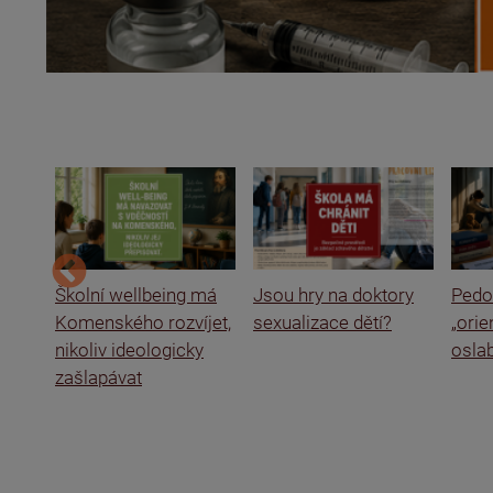
ce a
Školní wellbeing má
Jsou hry na doktory
Pedof
Komenského rozvíjet,
sexualizace dětí?
„ori
nikoliv ideologicky
oslab
zašlapávat