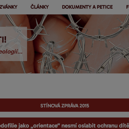
ZVÁNKY
ČLÁNKY
DOKUMENTY A PETICE
F
Přejít k
hlavnímu
obsahu
I!
ologií...
Stínová zpráva 2015
dofilie jako „orientace“ nesmí oslabit ochranu dít