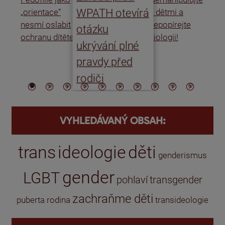
WPATH otevírá
„orientace“
s dětmi a
rat
nesmí oslabit
nepopírejte
Is
otázku
ochranu dítěte
biologii!
úm
ukrývání plné
po
pravdy před
ře
rodiči
VYHLEDÁVANÝ OBSAH:
trans
ideologie
děti
genderismus
gender
LGBT
pohlaví
transgender
zachraňme děti
puberta
rodina
transideologie