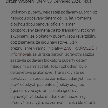
Datum vytvoření:
Úterý, 30. Červenec 2024, 14:01
Blokátory puberty, nejčastěji podávaný Lupron, již
nebudou podávány dětem do 18. let. Poměrně
dlouhou dobu panoval oficiální směr
podporovaný zejména často transaktivistickými
skupinami, že blokátory puberty jsou reverzibilní,
což znamená, že jsou návratové. Již v
březnu jsme v rámci iniciativy
ZACHRAŇMEDĚTI
informovali
, že Britská národní zdravotní služba
zastavila podávání blokátorů puberty dětem
mladším osmnáct let. Toto rozhodnutí bylo
celosvětově průlomové. Transaktivisté se
dovolávali u soudu po záminkou údajných "trans
práv" dětských pacientů s ( někdy údajnou
) genderovou dysforií a zcela ignorovali
nejnovější vědecké studie, které upozorňují
především na výrazná zdravotní rizika blokátorů