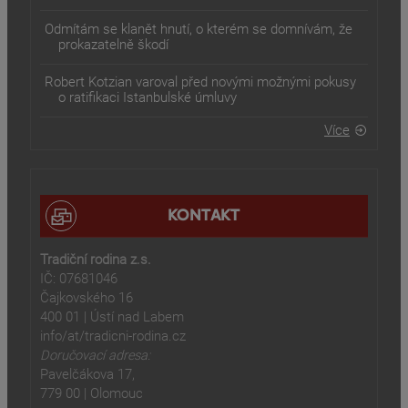
Odmítám se klanět hnutí, o kterém se domnívám, že
prokazatelně škodí
Robert Kotzian varoval před novými možnými pokusy
o ratifikaci Istanbulské úmluvy
Více
KONTAKT
Tradiční rodina z.s.
IČ: 07681046
Čajkovského 16
400 01 | Ústí nad Labem
info/at/tradicni-rodina.cz
Doručovací adresa:
Pavelčákova 17,
779 00 | Olomouc