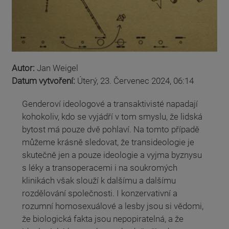
Autor:
Jan Weigel
Datum vytvoření:
Úterý, 23. Červenec 2024, 06:14
Genderoví ideologové a transaktivisté napadají
kohokoliv, kdo se vyjádří v tom smyslu, že lidská
bytost má pouze dvě pohlaví. Na tomto případě
můžeme krásně sledovat, že transideologie je
skutečně jen a pouze ideologie a vyjma byznysu
s léky a transoperacemi i na soukromých
klinikách však slouží k dalšímu a dalšímu
rozdělování společnosti. I konzervativní a
rozumní homosexuálové a lesby jsou si vědomi,
že biologická fakta jsou nepopiratelná, a že