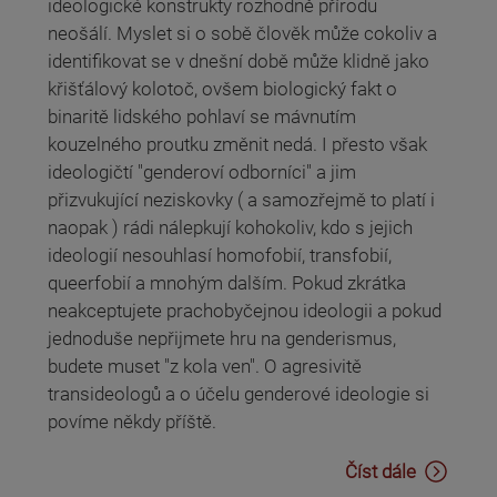
ideologické konstrukty rozhodně přírodu
neošálí. Myslet si o sobě člověk může cokoliv a
identifikovat se v dnešní době může klidně jako
křišťálový kolotoč, ovšem biologický fakt o
binaritě lidského pohlaví se mávnutím
kouzelného proutku změnit nedá. I přesto však
ideologičtí "genderoví odborníci" a jim
přizvukující neziskovky ( a samozřejmě to platí i
naopak ) rádi nálepkují kohokoliv, kdo s jejich
ideologií nesouhlasí homofobií, transfobií,
queerfobií a mnohým dalším. Pokud zkrátka
neakceptujete prachobyčejnou ideologii a pokud
jednoduše nepřijmete hru na genderismus,
budete muset "z kola ven". O agresivitě
transideologů a o účelu genderové ideologie si
povíme někdy příště.
Číst dále