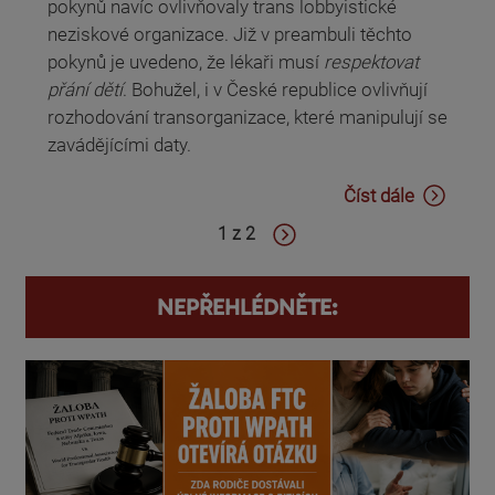
pokynů navíc ovlivňovaly trans lobbyistické
neziskové organizace. Již v preambuli těchto
pokynů je uvedeno, že lékaři musí
respektovat
přání dětí
. Bohužel, i v České republice ovlivňují
rozhodování transorganizace, které manipulují se
zavádějícími daty.
Číst dále
1 z 2
NEPŘEHLÉDNĚTE: