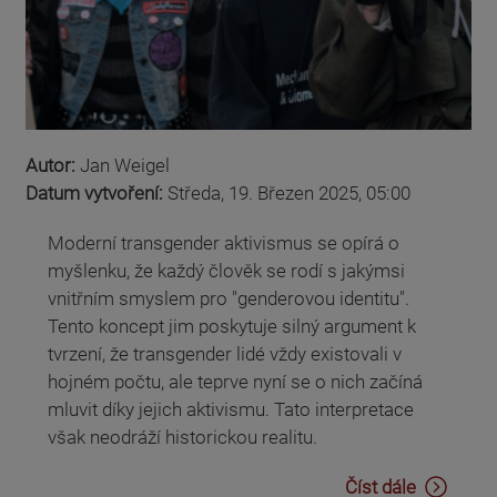
Autor:
Jan Weigel
Datum vytvoření:
Středa, 19. Březen 2025, 05:00
Moderní transgender aktivismus se opírá o
myšlenku, že každý člověk se rodí s jakýmsi
vnitřním smyslem pro "genderovou identitu".
Tento koncept jim poskytuje silný argument k
tvrzení, že transgender lidé vždy existovali v
hojném počtu, ale teprve nyní se o nich začíná
mluvit díky jejich aktivismu. Tato interpretace
však neodráží historickou realitu.
Číst dále