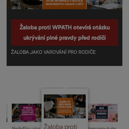
Žaloba proti WPATH otevírá otázku
ukrývání plné pravdy před rodiči
ŽALOBA JAKO VAROVÁNÍ PRO RODIČE
P
o
d
Žaloba proti
Pedofilie jako
Nemanipulujte
Uk