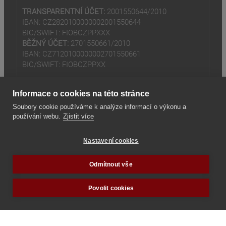
TRANSPARENTNÍ ÚČET:
2001550644/2010
IBAN: CZ2820100000002001550644
BIC/SWIFT: FIOBCZPPXXX
BĚŽNÝ ÚČET:
2701550661/2010
IBAN: CZ7120100000002701550661
BIC/SWIFT: FIOBCZPPXX
Informace o cookies na této stránce
Soubory cookie používáme k analýze informací o výkonu a
používání webu.
Zjistit více
(odkaz je externí)
© 2024
Tradiční rodina z.s
Nastavení cookies
(odkaz je externí)
Seznam odkazů
Odmítnout vše
Povolit cookies