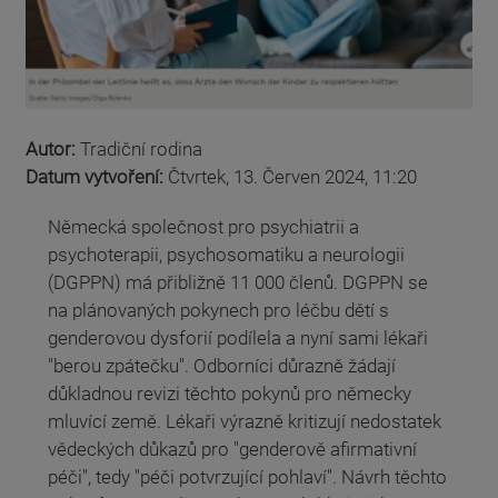
Autor:
Tradiční rodina
Datum vytvoření:
Čtvrtek, 13. Červen 2024, 11:20
Německá společnost pro psychiatrii a
psychoterapii, psychosomatiku a neurologii
(DGPPN) má přibližně 11 000 členů. DGPPN se
na plánovaných pokynech pro léčbu dětí s
genderovou dysforií podílela a nyní sami lékaři
"berou zpátečku". Odborníci důrazně žádají
důkladnou revizi těchto pokynů pro německy
mluvící země. Lékaři výrazně kritizují nedostatek
vědeckých důkazů pro "genderově afirmativní
péči", tedy "péči potvrzující pohlaví". Návrh těchto