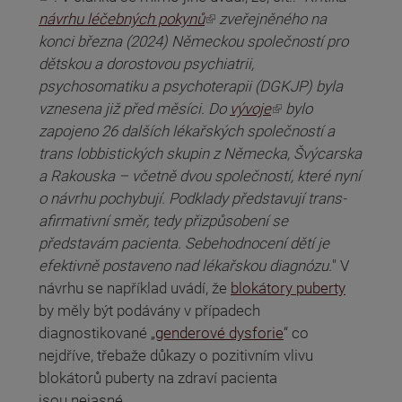
(odkaz je externí)
návrhu léčebných pokynů
zveřejněného na
konci března (2024) Německou společností pro
dětskou a dorostovou psychiatrii,
psychosomatiku a psychoterapii (DGKJP) byla
(odkaz je externí)
vznesena již před měsíci. Do
vývoje
bylo
zapojeno 26 dalších lékařských společností a
trans lobbistických skupin z Německa, Švýcarska
a Rakouska – včetně dvou společností, které nyní
o návrhu pochybují. Podklady představují trans-
afirmativní směr, tedy přizpůsobení se
představám pacienta. Sebehodnocení dětí je
efektivně postaveno nad lékařskou diagnózu.
" V
návrhu se například uvádí, že
blokátory puberty
by měly být podávány v případech
diagnostikované „
genderové dysforie
“ co
nejdříve, třebaže důkazy o pozitivním vlivu
blokátorů puberty na zdraví pacienta
jsou nejasné.