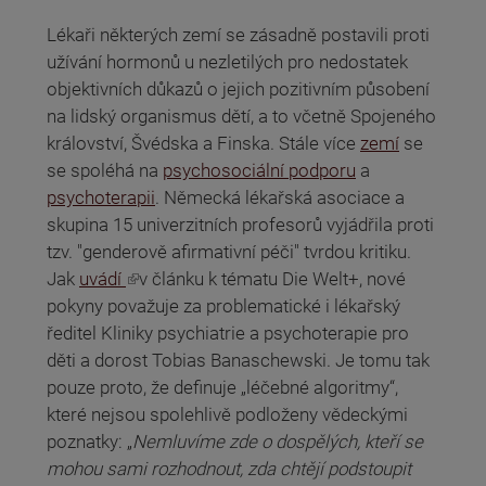
Lékaři některých zemí se zásadně postavili proti
užívání hormonů u nezletilých pro nedostatek
objektivních důkazů o jejich pozitivním působení
na lidský organismus dětí, a to včetně Spojeného
království, Švédska a Finska. Stále více
zemí
se
se spoléhá na
psychosociální podporu
a
psychoterapii
. Německá lékařská asociace a
skupina 15 univerzitních profesorů vyjádřila proti
tzv. "genderově afirmativní péči" tvrdou kritiku.
(odkaz je externí)
Jak
uvádí
v článku k tématu Die Welt+, nové
pokyny považuje za problematické i lékařský
ředitel Kliniky psychiatrie a psychoterapie pro
děti a dorost Tobias Banaschewski. Je tomu tak
pouze proto, že definuje „léčebné algoritmy“,
které nejsou spolehlivě podloženy vědeckými
poznatky: „
Nemluvíme zde o dospělých, kteří se
mohou sami rozhodnout, zda chtějí podstoupit