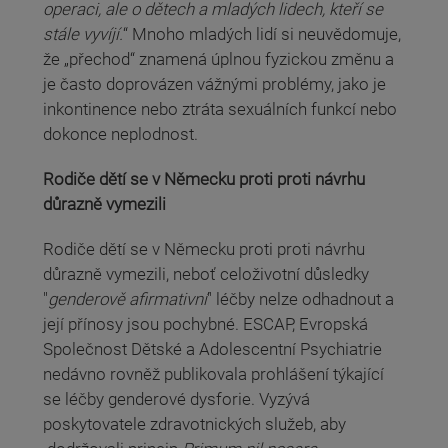
operaci, ale o dětech a mladých lidech, kteří se
stále vyvíjí.
“ Mnoho mladých lidí si neuvědomuje,
že „přechod“ znamená úplnou fyzickou změnu a
je často doprovázen vážnými problémy, jako je
inkontinence nebo ztráta sexuálních funkcí nebo
dokonce neplodnost.
Rodiče dětí se v Německu proti proti návrhu
důrazně vymezili
Rodiče dětí se v Německu proti proti návrhu
důrazně vymezili, neboť celoživotní důsledky
"
genderově afirmativní
" léčby nelze odhadnout a
její přínosy jsou pochybné. ESCAP, Evropská
Společnost Dětské a Adolescentní Psychiatrie
nedávno rovněž publikovala prohlášení týkající
se léčby genderové dysforie. Vyzývá
poskytovatele zdravotnických služeb, aby