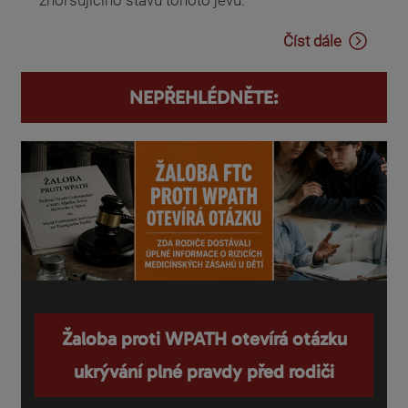
zhoršujícího stavu tohoto jevu.
Číst dále
NEPŘEHLÉDNĚTE:
Žaloba proti WPATH otevírá otázku
ukrývání plné pravdy před rodiči