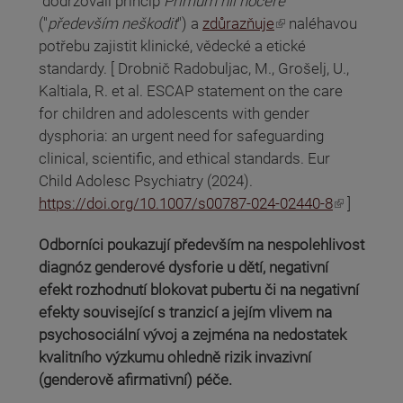
dodržovali princip
Primum nil nocere
(odkaz je externí)
("
především neškodit
") a
zdůrazňuje
naléhavou
potřebu zajistit klinické, vědecké a etické
standardy. [ Drobnič Radobuljac, M., Grošelj, U.,
Kaltiala, R. et al. ESCAP statement on the care
for children and adolescents with gender
dysphoria: an urgent need for safeguarding
clinical, scientific, and ethical standards. Eur
Child Adolesc Psychiatry (2024).
(odkaz je externí)
https://doi.org/10.1007/s00787-024-02440-8
]
Odborníci poukazují především na nespolehlivost
diagnóz genderové dysforie u dětí, negativní
efekt rozhodnutí blokovat pubertu či na negativní
efekty související s tranzicí a jejím vlivem na
psychosociální vývoj a zejména na nedostatek
kvalitního výzkumu ohledně rizik invazivní
(genderově afirmativní) péče.