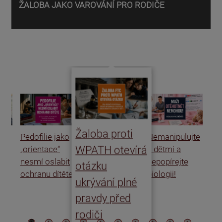
ŽALOBA JAKO VAROVÁNÍ PRO RODIČE
P
o
d
Žaloba proti
Pedofilie jako
Nemanipulujte
Uk
WPATH otevírá
„orientace“
s dětmi a
rat
nesmí oslabit
nepopírejte
Is
otázku
ochranu dítěte
biologii!
úm
ukrývání plné
po
pravdy před
ře
rodiči