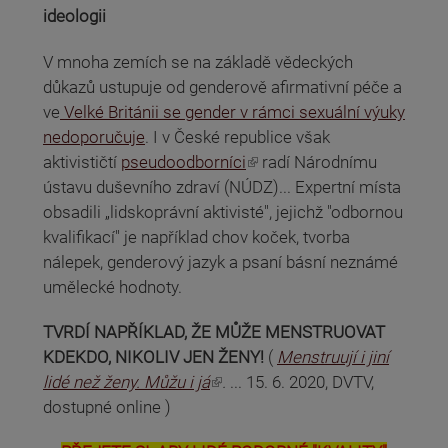
ideologii
V mnoha zemích se na základě vědeckých
důkazů ustupuje od genderově afirmativní péče a
ve
Velké Británii se gender v rámci sexuální výuky
nedoporučuje
. I v České republice však
(odkaz je externí)
aktivističtí
pseudoodborníci
radí Národnímu
ústavu duševního zdraví (NÚDZ)... Expertní místa
obsadili „lidskoprávní aktivisté", jejichž "odbornou
kvalifikací" je například chov koček, tvorba
nálepek, genderový jazyk a psaní básní neznámé
umělecké hodnoty.
TVRDÍ NAPŘÍKLAD, ŽE MŮŽE MENSTRUOVAT
KDEKDO, NIKOLIV JEN ŽENY!
(
Menstruují i jiní
(odkaz je externí)
lidé než ženy. Můžu i já
.
... 15. 6. 2020, DVTV,
dostupné online )