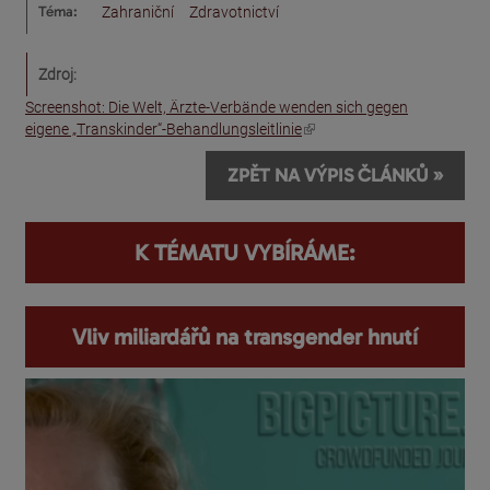
Téma:
Zahraniční
Zdravotnictví
Zdroj:
Screenshot: Die Welt, Ärzte-Verbände wenden sich gegen
(odkaz je externí)
eigene „Transkinder“-Behandlungsleitlinie
ZPĚT NA VÝPIS ČLÁNKŮ »
K TÉMATU VYBÍRÁME:
Vliv miliardářů na transgender hnutí