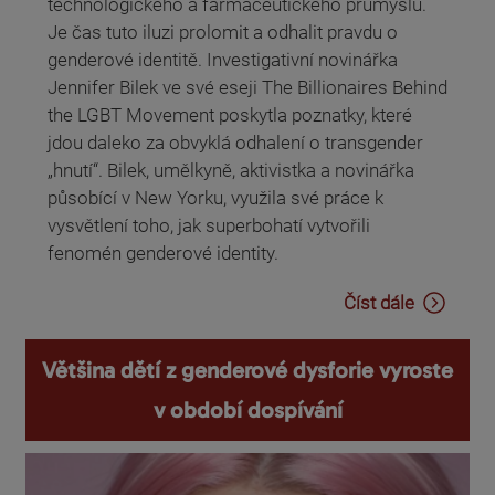
technologického a farmaceutického průmyslu.
Je čas tuto iluzi prolomit a odhalit pravdu o
genderové identitě. Investigativní novinářka
Jennifer Bilek ve své eseji The Billionaires Behind
the LGBT Movement poskytla poznatky, které
jdou daleko za obvyklá odhalení o transgender
„hnutí“. Bilek, umělkyně, aktivistka a novinářka
působící v New Yorku, využila své práce k
vysvětlení toho, jak superbohatí vytvořili
fenomén genderové identity.
Číst dále
Většina dětí z genderové dysforie vyroste
v období dospívání