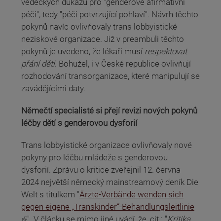
vědeckých důkazů pro "genderově afirmativní
péči", tedy "péči potvrzující pohlaví". Návrh těchto
pokynů navíc ovlivňovaly trans lobbyistické
neziskové organizace. Již v preambuli těchto
pokynů je uvedeno, že lékaři musí
respektovat
přání dětí
. Bohužel, i v České republice ovlivňují
rozhodování transorganizace, které manipulují se
zavádějícími daty.
Němečtí specialisté si přejí revizi nových pokynů
léčby dětí s genderovou dysforií
Trans lobbyistické organizace ovlivňovaly nové
pokyny pro léčbu mládeže s genderovou
dysforií. Zprávu o kritice zveřejnil 12. června
2024 největší německý mainstreamový deník Die
Welt s titulkem "
Ärzte-Verbände wenden sich
gegen eigene „Transkinder“-Behandlungsleitlinie
(odkaz je externí)
". V článku se mimo jiné uvádí, že, cit.: "
Kritika