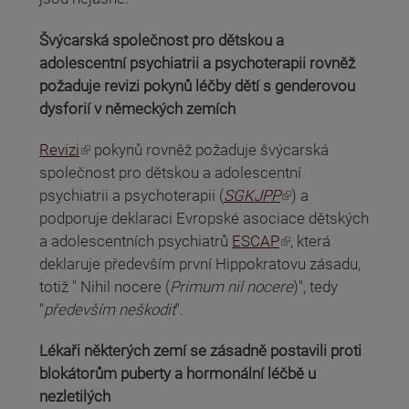
Švýcarská společnost pro dětskou a
adolescentní psychiatrii a psychoterapii rovněž
požaduje revizi pokynů léčby dětí s genderovou
dysforií v německých zemích
(odkaz je externí)
Revizi
pokynů rovněž požaduje švýcarská
společnost pro dětskou a adolescentní
(odkaz je externí)
psychiatrii a psychoterapii (
SGKJPP
) a
podporuje deklaraci Evropské asociace dětských
(odkaz je externí)
a adolescentních psychiatrů
ESCAP
, která
deklaruje především první Hippokratovu zásadu,
totiž " Nihil nocere (
Primum nil nocere
)", tedy
"
především neškodit
".
Lékaři některých zemí se zásadně postavili proti
blokátorům puberty a hormonální léčbě u
nezletilých