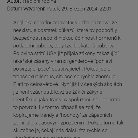
Autor:
Tradiční rodina
Datum vytvoření:
Pátek, 29. Březen 2024, 22:01
Anglická národní zdravotní služba přiznává, že
neexistuje dostatek důkazů, které by podpořily
bezpečnost nebo klinickou účinnost hormonů k
potlačení puberty, tedy tzv. blokátorů puberty.
Polovina států USA již přijala zákony zakazující
lékařské zásahy v rámci genderové "pohlaví
potvrzující péče" dospívajících. Pokud jde o
transsexualismus, situace se rychle zhoršuje.
Platí to celosvětově. Nyní již i v českých školách
již není vzácností, když se žák či žákyně
identifikuje jako trans. A spolužáci jsou ochotni
to potvrdit. I v tomto případě se zdá, že
kopírujeme trendy a "hodnoty" ze západních
zemí, ale s časovým zpožděním. Pokud tomu tak
skutečně je, čekají nás další léta rychle se