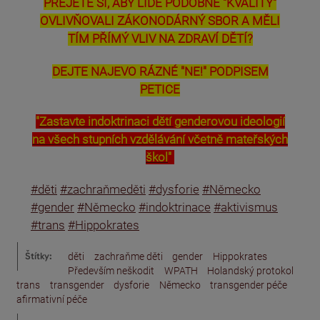
PŘEJETE SI, ABY LIDÉ PODOBNÉ "KVALITY"
OVLIVŇOVALI ZÁKONODÁRNÝ SBOR A MĚLI
TÍM PŘÍMÝ VLIV NA ZDRAVÍ DĚTÍ?
DEJTE NAJEVO RÁZNÉ "NE!" PODPISEM
PETICE
"
Zastavte indoktrinaci dětí genderovou ideologií
na všech stupních vzdělávání včetně mateřských
škol
"
#děti
#zachraňmeděti
#dysforie
#Německo
#gender
#Německo
#indoktrinace
#aktivismus
#trans
#Hippokrates
Štítky:
děti
zachraňme děti
gender
Hippokrates
Především neškodit
WPATH
Holandský protokol
trans
transgender
dysforie
Německo
transgender péče
afirmativní péče