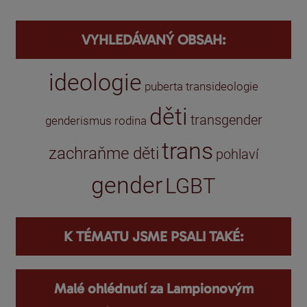
VYHLEDÁVANÝ OBSAH:
ideologie
puberta
transideologie
děti
transgender
genderismus
rodina
trans
zachraňme děti
pohlaví
gender
LGBT
K TÉMATU JSME PSALI TAKÉ:
Malé ohlédnutí za Lampionovým