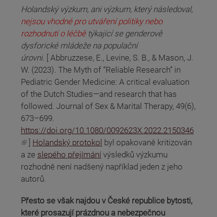
Holandský výzkum, ani výzkum, který následoval,
nejsou vhodné pro utváření politiky nebo
rozhodnutí o léčbě
týkající se genderově
dysforické mládeže na populační
úrovni.
[ Abbruzzese, E., Levine, S. B., & Mason, J.
W. (2023). The Myth of “Reliable Research” in
Pediatric Gender Medicine: A critical evaluation
of the Dutch Studies—and research that has
followed. Journal of Sex & Marital Therapy, 49(6),
673–699.
https://doi.org/10.1080/0092623X.2022.2150346
(odkaz je externí)
]
Holandský protokol
byl opakovaně kritizován
a ze
slepého přejímání
výsledků výzkumu
rozhodně není nadšený například jeden z jeho
autorů.
Přesto se však najdou v České republice bytosti,
které prosazují prázdnou a nebezpečnou