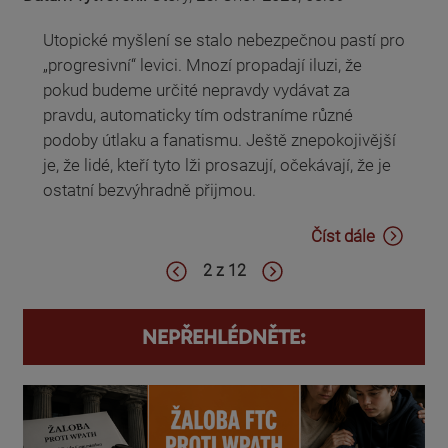
Utopické myšlení se stalo nebezpečnou pastí pro
„progresivní“ levici. Mnozí propadají iluzi, že
pokud budeme určité nepravdy vydávat za
pravdu, automaticky tím odstraníme různé
podoby útlaku a fanatismu. Ještě znepokojivější
je, že lidé, kteří tyto lži prosazují, očekávají, že je
ostatní bezvýhradně přijmou.
Číst dále
2 z 12
NEPŘEHLÉDNĚTE: