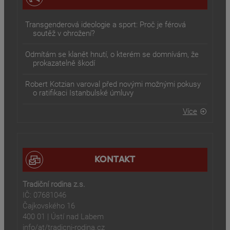
Transgenderová ideologie a sport: Proč je férová
soutěž v ohrožení?
Odmítám se klanět hnutí, o kterém se domnívám, že
prokazatelně škodí
Robert Kotzian varoval před novými možnými pokusy
o ratifikaci Istanbulské úmluvy
Více
KONTAKT
Tradiční rodina z.s.
IČ: 07681046
Čajkovského 16
400 01 | Ústí nad Labem
info/at/tradicni-rodina.cz