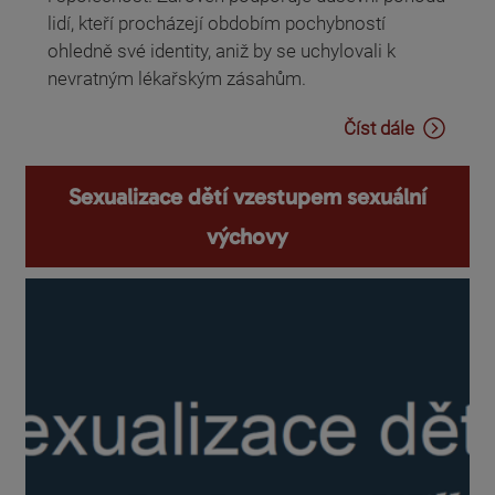
lidí, kteří procházejí obdobím pochybností
ohledně své identity, aniž by se uchylovali k
nevratným lékařským zásahům.
Číst dále
Sexualizace dětí vzestupem sexuální
výchovy