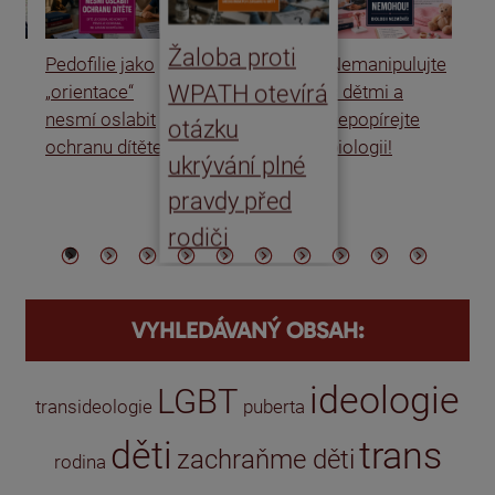
Žaloba proti
Pedofilie jako
Nemanipulujte
Uk
WPATH otevírá
„orientace“
s dětmi a
rat
nesmí oslabit
nepopírejte
Is
otázku
ochranu dítěte
biologii!
úm
ukrývání plné
po
pravdy před
ře
rodiči
VYHLEDÁVANÝ OBSAH:
ideologie
LGBT
transideologie
puberta
děti
trans
zachraňme děti
rodina