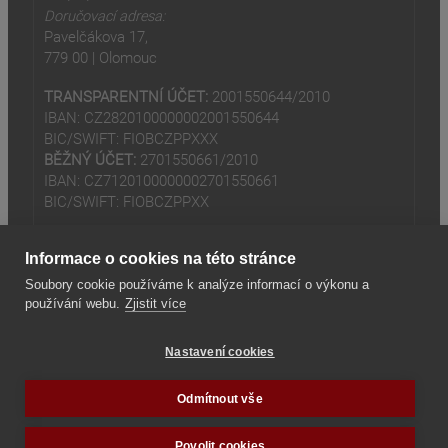
Doručovací adresa:
Pavelčákova 17,
779 00 | Olomouc
TRANSPARENTNÍ ÚČET:
2001550644/2010
IBAN: CZ2820100000002001550644
BIC/SWIFT: FIOBCZPPXXX
BĚŽNÝ ÚČET:
2701550661/2010
IBAN: CZ7120100000002701550661
BIC/SWIFT: FIOBCZPPXX
Informace o cookies na této stránce
Soubory cookie používáme k analýze informací o výkonu a
používání webu.
Zjistit více
(odkaz je externí)
© 2024
Tradiční rodina z.s
Nastavení cookies
(odkaz je externí)
Seznam odkazů
Odmítnout vše
Povolit cookies