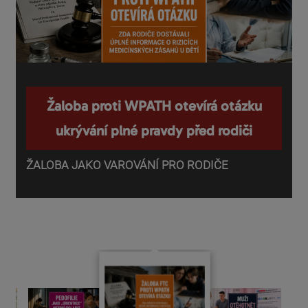
Žaloba proti WPATH otevírá otázku
ukrývání plné pravdy před rodiči
ŽALOBA JAKO VAROVÁNÍ PRO RODIČE
P
o
d