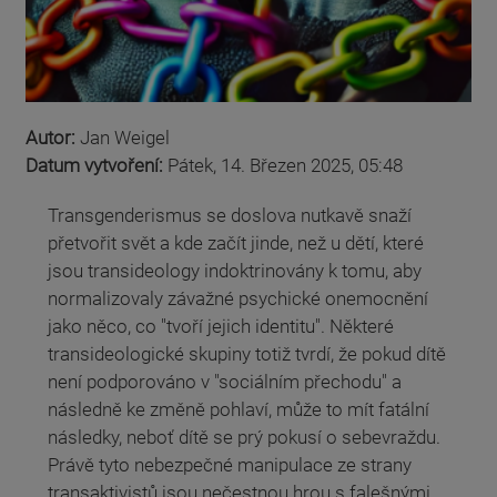
Autor:
Jan Weigel
Datum vytvoření:
Pátek, 14. Březen 2025, 05:48
Transgenderismus se doslova nutkavě snaží
přetvořit svět a kde začít jinde, než u dětí, které
jsou transideology indoktrinovány k tomu, aby
normalizovaly závažné psychické onemocnění
jako něco, co "tvoří jejich identitu". Některé
transideologické skupiny totiž tvrdí, že pokud dítě
není podporováno v "sociálním přechodu" a
následně ke změně pohlaví, může to mít fatální
následky, neboť dítě se prý pokusí o sebevraždu.
Právě tyto nebezpečné manipulace ze strany
transaktivistů jsou nečestnou hrou s falešnými