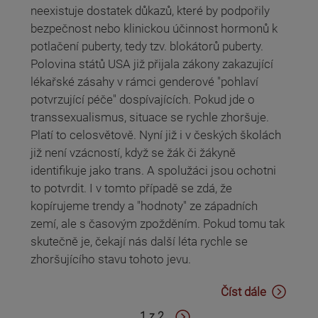
neexistuje dostatek důkazů, které by podpořily
bezpečnost nebo klinickou účinnost hormonů k
potlačení puberty, tedy tzv. blokátorů puberty.
Polovina států USA již přijala zákony zakazující
lékařské zásahy v rámci genderové "pohlaví
potvrzující péče" dospívajících. Pokud jde o
transsexualismus, situace se rychle zhoršuje.
Platí to celosvětově. Nyní již i v českých školách
již není vzácností, když se žák či žákyně
identifikuje jako trans. A spolužáci jsou ochotni
to potvrdit. I v tomto případě se zdá, že
kopírujeme trendy a "hodnoty" ze západních
zemí, ale s časovým zpožděním. Pokud tomu tak
skutečně je, čekají nás další léta rychle se
zhoršujícího stavu tohoto jevu.
Číst dále
1 z 2