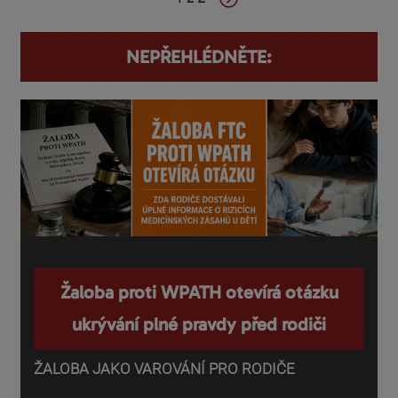
NEPŘEHLÉDNĚTE:
Žaloba proti WPATH otevírá otázku
ukrývání plné pravdy před rodiči
ŽALOBA JAKO VAROVÁNÍ PRO RODIČE
P
o