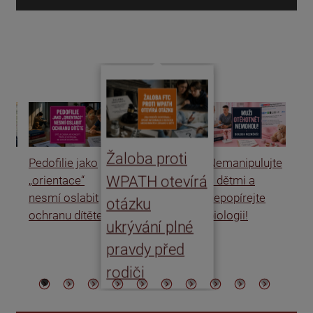
d
Žaloba proti
Pedofilie jako
Nemanipulujte
Uk
WPATH otevírá
„orientace“
s dětmi a
rat
nesmí oslabit
nepopírejte
Is
otázku
ochranu dítěte
biologii!
úm
ukrývání plné
po
pravdy před
ře
rodiči