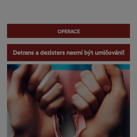
You are here
operace
Detrans a dezisters nesmí být umlčováni!