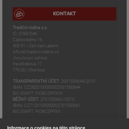
KONTAKT
Tradiční rodina z.s.
IČ: 07681046
Čajkovského 16
400 01 | Ústí nad Labem
info/at/tradicni-rodina.cz
Doručovací adresa:
Pavelčákova 17,
779 00 | Olomouc
TRANSPARENTNÍ ÚČET:
2001550644/2010
IBAN: CZ2820100000002001550644
BIC/SWIFT: FIOBCZPPXXX
BĚŽNÝ ÚČET:
2701550661/2010
IBAN: CZ7120100000002701550661
BIC/SWIFT: FIOBCZPPXX
Informace o cookies na této stránce