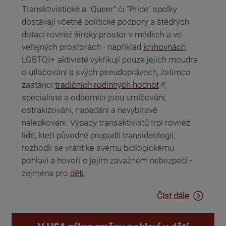
Transktivistické a "Queer" či "Pride" spolky
dostávají včetně politické podpory a štědrých
dotací rovněž široký prostor v médiích a ve
veřejných prostorách - například
knihovnách
.
LGBTQI+ aktivisté vykřikují pouze jejich moudra
o utlačování a svých pseudoprávech, zatímco
(odkaz je externí)
zastánci
tradičních rodinných hodnot
,
specialisté a odborníci jsou umlčováni,
ostrakizováni, napadáni a nevybíravě
nálepkováni. Výpady transaktivistů trpí rovněž
lidé, kteří původně propadli transideologii,
rozhodli se vrátit ke svému biologickému
pohlaví a hovoří o jejím závažném nebezpečí -
zejména pro
děti
.
Číst dále