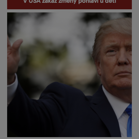
V USA zákaz změny pohlaví u dětí