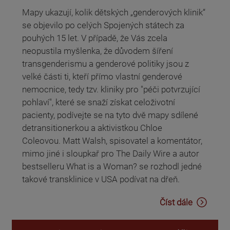
Mapy ukazují, kolik dětských „genderových klinik“
se objevilo po celých Spojených státech za
pouhých 15 let. V případě, že Vás zcela
neopustila myšlenka, že důvodem šíření
transgenderismu a genderové politiky jsou z
velké části ti, kteří přímo vlastní genderové
nemocnice, tedy tzv. kliniky pro "péči potvrzující
pohlaví", které se snaží získat celoživotní
pacienty, podívejte se na tyto dvě mapy sdílené
detransitionerkou a aktivistkou Chloe
Coleovou. Matt Walsh, spisovatel a komentátor,
mimo jiné i sloupkař pro The Daily Wire a autor
bestselleru What is a Woman? se rozhodl jedné
takové transklinice v USA podívat na dřeň.
Číst dále