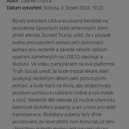
Autor:
Zdeněk Chytra
Datum vytvoření:
Sobota, 3. Srpen 2024, 19:22
Bývalý prezident USA a současný kandidát na
prezidenta Spojených států amerických, který
přežil atentát, Donald Trump, slíbil, že v případě
svého znovuzvolení zastaví péči potvrzující
pohlaví pro nezletilé a zavede několik dalších
opatření zaměřených na LGBTQ ideologii a
školství. Ve videu zveřejněném na své platformě
Truth Social uvedl, že bude trestat lékaře, kteří
poskytují nezletilým dětem péči potvrzujícím
pohlaví, a bude tlačit na školy, aby podporovaly
pozitivní výchovu k nukleární rodině a roli matek
a otců. Nezletilé děti nebude již možné chemicky
kastrovat blokátory puberty, a ani u nich provádět
transoperace. Blokátory puberty byly dříve
považovány za reverzibilní; nyní tomu tak již není
- blokátory puberty mohou mít výrazný vliv na