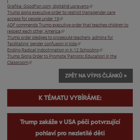
(odkaz je externí)
Grafika: GoodFon.com, digitálně upraveno
Trump signs executive order to restrict transgender care
(odkaz je externí)
access for people under 19
ADF commends Trump executive order that teaches children to
(odkaz je externí)
respect each other, America
Trump order pledges to prosecute teachers, admins for
(odkaz je externí)
'facilitating' gender confusion in kids
(odkaz je externí)
Ending Radical Indoctrination in K-12 Schooling
Trump Signs Order to Promote ‘Patriotic Education’ in the
(odkaz je externí)
Classroom
ZPĚT NA VÝPIS ČLÁNKŮ »
K TÉMATU VYBÍRÁME:
Trump zakáže v USA péči potvrzující
pohlaví pro nezletilé děti