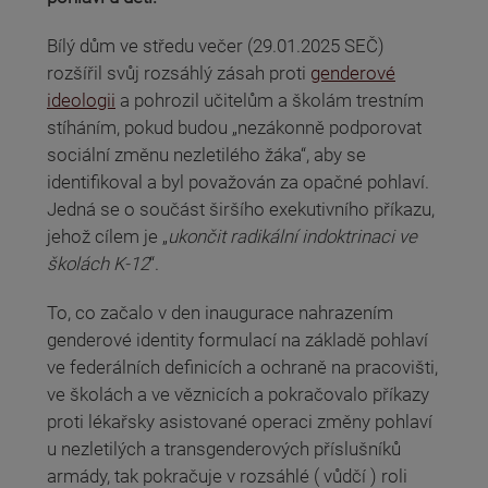
Bílý dům ve středu večer (29.01.2025 SEČ)
rozšířil svůj rozsáhlý zásah proti
genderové
ideologii
a pohrozil učitelům a školám trestním
stíháním, pokud budou „nezákonně podporovat
sociální změnu nezletilého žáka“, aby se
identifikoval a byl považován za opačné pohlaví.
Jedná se o součást širšího exekutivního příkazu,
jehož cílem je „
ukončit radikální indoktrinaci ve
školách K-12
“.
To, co začalo v den inaugurace nahrazením
genderové identity formulací na základě pohlaví
ve federálních definicích a ochraně na pracovišti,
ve školách a ve věznicích a pokračovalo příkazy
proti lékařsky asistované operaci změny pohlaví
u nezletilých a transgenderových příslušníků
armády, tak pokračuje v rozsáhlé ( vůdčí ) roli