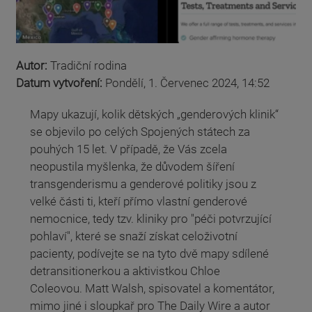
Autor:
Tradiční rodina
Datum vytvoření:
Pondělí, 1. Červenec 2024, 14:52
Mapy ukazují, kolik dětských „genderových klinik“
se objevilo po celých Spojených státech za
pouhých 15 let. V případě, že Vás zcela
neopustila myšlenka, že důvodem šíření
transgenderismu a genderové politiky jsou z
velké části ti, kteří přímo vlastní genderové
nemocnice, tedy tzv. kliniky pro "péči potvrzující
pohlaví", které se snaží získat celoživotní
pacienty, podívejte se na tyto dvě mapy sdílené
detransitionerkou a aktivistkou Chloe
Coleovou. Matt Walsh, spisovatel a komentátor,
mimo jiné i sloupkař pro The Daily Wire a autor