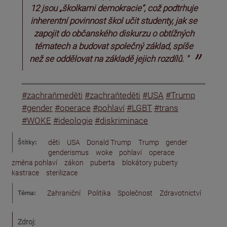
12 jsou „školkami demokracie“, což podtrhuje
inherentní povinnost škol učit studenty, jak se
zapojit do občanského diskurzu o obtížných
tématech a budovat společný základ, spíše
než se oddělovat na základě jejich rozdílů. "
#zachraňmeděti
#zachraňteděti
#USA
#Trump
#gender
#operace
#pohlaví
#LGBT
#trans
#WOKE
#ideologie
#diskriminace
Štítky:
děti
USA
Donald Trump
Trump
gender
genderismus
woke
pohlaví
operace
změna pohlaví
zákon
puberta
blokátory puberty
kastrace
sterilizace
Téma:
Zahraniční
Politika
Společnost
Zdravotnictví
Zdroj: