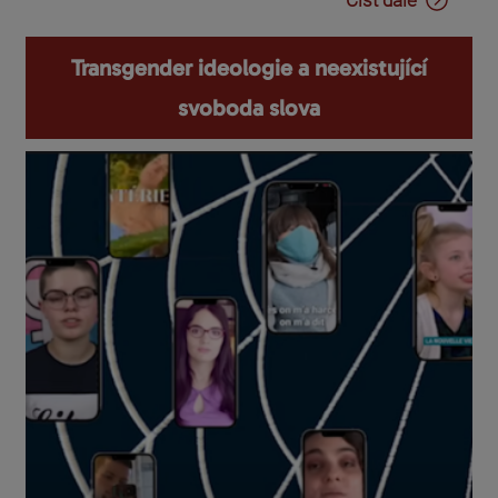
Číst dále
Transgender ideologie a neexistující
svoboda slova