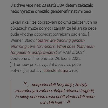
Již dříve více než 20 států USA dětem zakázalo
nebo výrazně omezilo gender-afirmativní péči
Lékaři říkají, že dodržování pokynů založených na
důkazech může pomoci zajistit, že lékařská péče
bude vhodně odpovídat potřebám pacientů. [
Weiner, Stacy: “
States are banning gender-
affirming care for minors. What does that mean
(odkaz je externí)
for patients and providers?
” AAMC, 2024,
dostupné online, přístup: 29. ledna 2025.
] Trumpův příkaz vyjádřil obavy, že péče
potvrzující pohlaví
děti sterilizuje
a řekl:
„...
nespočet dětí brzy lituje, že byly
zmrzačeny, a začnou chápat děsivou tragédii,
že nikdy nebudou moci počít vlastní děti nebo
své děti kojit.
"