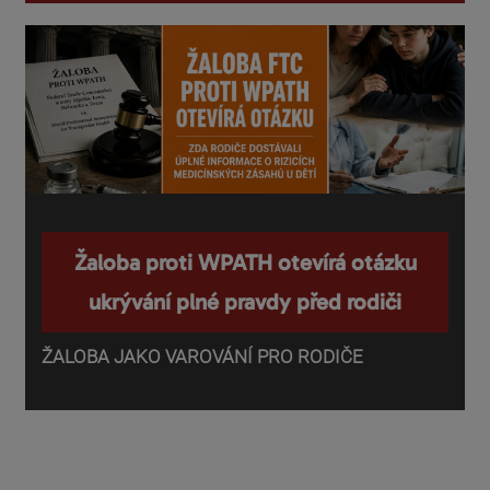
Žaloba proti WPATH otevírá otázku
ukrývání plné pravdy před rodiči
ŽALOBA JAKO VAROVÁNÍ PRO RODIČE
P
o
d