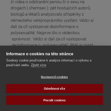
či videa o odstranění penisu či o sexu na
drogách ( chemsex ): pět hostujících autorů,
biologů a lékařů analyzovalo příspěvky z
německého veřejnoprávního vysílání. Vědci si
dali za cíl vystopovat dezinformace o
polysexualitě. Nejprve šlo o vědeckou
správnost. Vědci si dali za cíl vystopovat
dezinformace o „polysexualitě“. Přáli si zjistit,
zda je skutečně pravdou, že rakouské
Informace o cookies na této stránce
veřejnoprávní vysílání (ÖRR) zpochybňuje
Soubory cookie používáme k analýze informací o výkonu a
potvrzené vědecké poznatky o dvojím pohlaví.
používání webu.
Zjistit více
Číst dále
Nastavení cookies
Odmítnout vše
Nedostatek vědeckých důkazů podnítil ve
Španělsku odbornou debatu o blokátorech
Povolit cookies
puberty