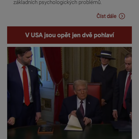
základních psychologických problémů.
Číst dále
V USA jsou opět jen dvě pohlaví