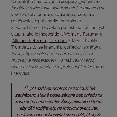
federálního financování a podpory „
genderové
ideologie a ideologie diskriminační spravedlnosti
“
v K- 12 škol a ochranu soukromí studentů a
rodičovských práv podle federálního
zákona. Nařízení vyvolalo potlesk od spřízněných
(odkaz je externí)
skupin, jako je
Independent Women's Forum
a
(odkaz je externí)
Alliance Defending Freedom
, které chválily
Trumpa za to, že finanční prostředky „
směřují k
tomu, aby se děti našeho národa navzájem
milovaly a respektovaly – a náš velký národ –
spíše než aby stavěly děti proti sobě.
" ADF mimo
jiné uvádí:
„S každý studentem si zaslouží být
zacházeno stejně podle zákona bez ohledu na
rasu nebo náboženství. Školy existují od toho,
aby děti vzdělávaly, ne indoktrinovaly. Jak
nedávno napsal Nejvyšší soud USA, školy K-