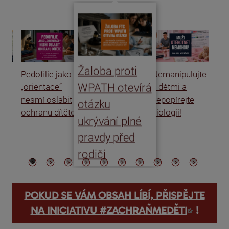
Žaloba proti
Pedofilie jako
Nemanipulujte
Uk
WPATH otevírá
„orientace“
s dětmi a
rat
nesmí oslabit
nepopírejte
Is
otázku
ochranu dítěte
biologii!
úm
ukrývání plné
po
pravdy před
ře
rodiči
POKUD SE VÁM OBSAH LÍBÍ, PŘISPĚJTE
(odkaz je externí)
NA INICIATIVU #ZACHRAŇMEDĚTI
!