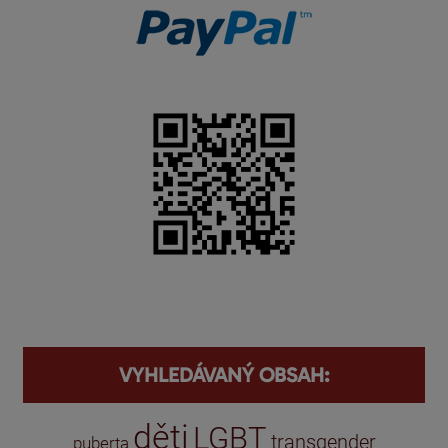
VYHLEDÁVANÝ OBSAH:
děti
LGBT
transgender
puberta