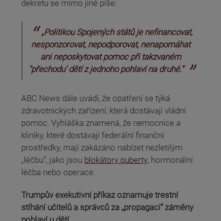
dekretu se mimo jiné píše:
„Politikou Spojených států je nefinancovat,
nesponzorovat, nepodporovat, nenapomáhat
ani neposkytovat pomoc při takzvaném
"přechodu‘ dětí z jednoho pohlaví na druhé.“
ABC News dále uvádí, že opatření se týká
zdravotnických zařízení, která dostávají vládní
pomoc. Vyhláška znamená, že nemocnice a
kliniky, které dostávají federální finanční
prostředky, mají zakázáno nabízet nezletilým
„léčbu“, jako jsou
blokátory puberty
, hormonální
léčba nebo operace.
Trumpův exekutivní příkaz oznamuje trestní
stíhání učitelů a správců za „propagaci“ záměny
pohlaví u dětí.