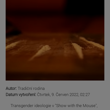
Autor:
Tradiční rodina
Datum vytvoření:
Čtvrtek, 9. Červen 2022, 02:27
Transgender ideologie v "Show with the Mouse",