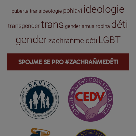
ideologie
pohlaví
puberta
transideologie
trans
děti
transgender
genderismus
rodina
gender
LGBT
zachraňme děti
SPOJME SE PRO #ZACHRAŇMEDĚTI