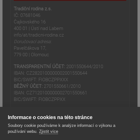
Tradiční rodina z.s.
IČ: 07681046
Čajkovského 16
400 01 | Ústí nad Labem
info/at/tradicni-rodina.cz
Doručovací adresa:
Pavelčákova 17,
779 00 | Olomouc
TRANSPARENTNÍ ÚČET:
2001550644/2010
IBAN: CZ2820100000002001550644
BIC/SWIFT: FIOBCZPPXXX
BĚŽNÝ ÚČET:
2701550661/2010
IBAN: CZ7120100000002701550661
BIC/SWIFT: FIOBCZPPXX
Informace o cookies na této stránce
Soubory cookie používáme k analýze informací o výkonu a
používání webu.
Zjistit více
(odkaz je externí)
© 2024
Tradiční rodina z.s