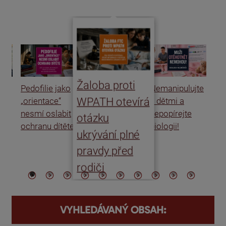
Žaloba proti
Pedofilie jako
Nemanipulujte
Uk
WPATH otevírá
„orientace“
s dětmi a
rat
nesmí oslabit
nepopírejte
Is
otázku
ochranu dítěte
biologii!
úm
ukrývání plné
po
pravdy před
ře
rodiči
VYHLEDÁVANÝ OBSAH: