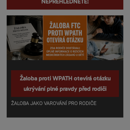
NEPŘEHLÉDNĚTE:
Žaloba proti WPATH otevírá otázku
ukrývání plné pravdy před rodiči
ŽALOBA JAKO VAROVÁNÍ PRO RODIČE
P
o
d