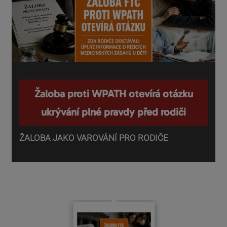
Žaloba proti WPATH otevírá otázku
ukrývání plné pravdy před rodiči
ŽALOBA JAKO VAROVÁNÍ PRO RODIČE
P
o
d