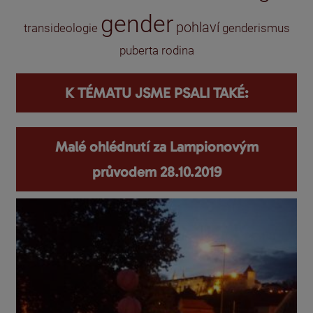
gender
pohlaví
transideologie
genderismus
puberta
rodina
K TÉMATU JSME PSALI TAKÉ:
Malé ohlédnutí za Lampionovým
průvodem 28.10.2019