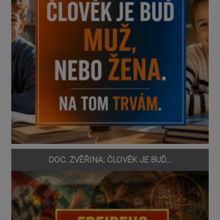
DOC. ZVĚŘINA: ČLOVĚK JE BUĎ...