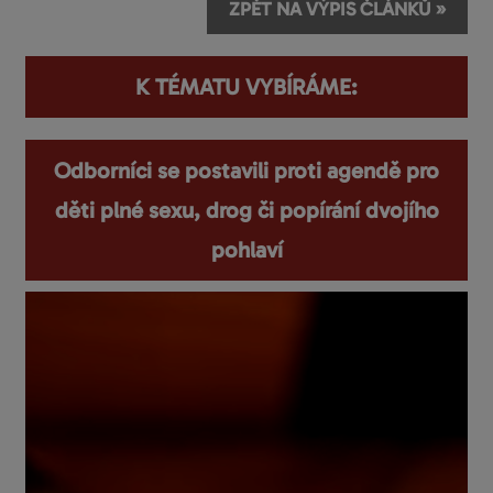
ZPĚT NA VÝPIS ČLÁNKŮ »
K TÉMATU VYBÍRÁME:
Odborníci se postavili proti agendě pro
děti plné sexu, drog či popírání dvojího
pohlaví