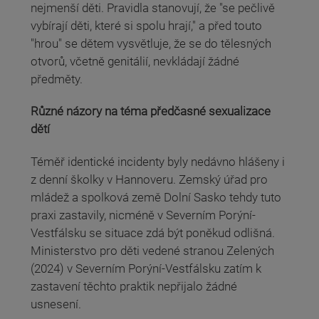
nejmenší děti. Pravidla stanovují, že "se pečlivě
vybírají děti, které si spolu hrají," a před touto
"hrou" se dětem vysvětluje, že se do tělesných
otvorů, včetně genitálií, nevkládají žádné
předměty.
Různé názory na téma předčasné sexualizace
dětí
Téměř identické incidenty byly nedávno hlášeny i
z denní školky v Hannoveru. Zemský úřad pro
mládež a spolková země Dolní Sasko tehdy tuto
praxi zastavily, nicméně v Severním Porýní-
Vestfálsku se situace zdá být poněkud odlišná.
Ministerstvo pro děti vedené stranou Zelených
(2024) v Severním Porýní-Vestfálsku zatím k
zastavení těchto praktik nepřijalo žádné
usnesení.