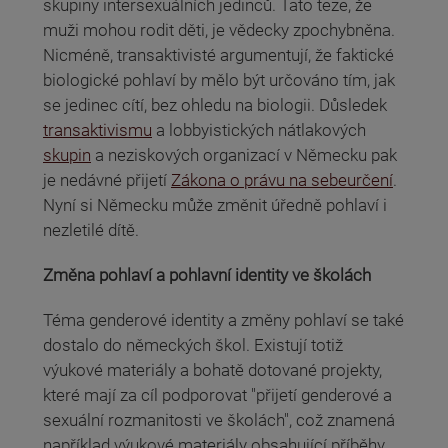
skupiny intersexuálních jedinců. Tato teze, že
muži mohou rodit děti, je vědecky zpochybněna.
Nicméně, transaktivisté argumentují, že faktické
biologické pohlaví by mělo být určováno tím, jak
se jedinec cítí, bez ohledu na biologii. Důsledek
transaktivismu
a lobbyistických nátlakových
skupin
a neziskových organizací v Německu pak
je nedávné přijetí
Zákona o právu na sebeurčení
.
Nyní si Německu může změnit úředně pohlaví i
nezletilé dítě.
Změna pohlaví a pohlavní identity ve školách
Téma genderové identity a změny pohlaví se také
dostalo do německých škol. Existují totiž
výukové materiály a bohatě dotované projekty,
které mají za cíl podporovat "přijetí genderové a
sexuální rozmanitosti ve školách", což znamená
například výukové materiály obsahující příběhy