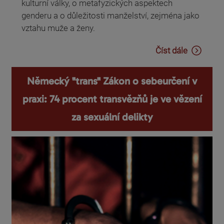
kulturní války, o metafyzických aspektech
genderu a o důležitosti manželství, zejména jako
vztahu muže a ženy.
Číst dále
Německý "trans" Zákon o sebeurčení v
praxi: 74 procent transvězňů je ve vězení
za sexuální delikty