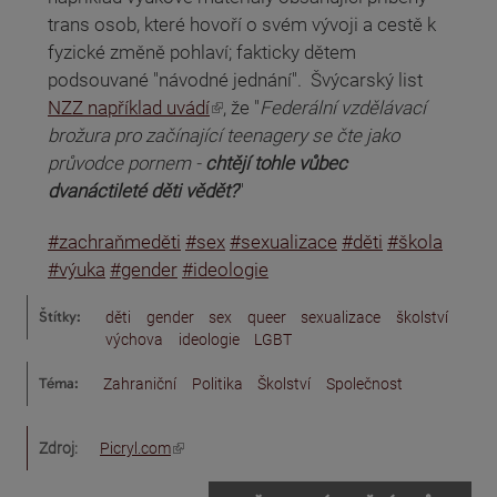
trans osob, které hovoří o svém vývoji a cestě k
fyzické změně pohlaví; fakticky dětem
podsouvané "návodné jednání". Švýcarský list
(odkaz je externí)
NZZ například uvádí
, že "
Federální vzdělávací
brožura pro začínající teenagery se čte jako
průvodce pornem -
chtějí tohle vůbec
dvanáctileté děti vědět?
"
#zachraňmeděti
#sex
#sexualizace
#děti
#škola
#výuka
#gender
#ideologie
Štítky:
děti
gender
sex
queer
sexualizace
školství
výchova
ideologie
LGBT
Téma:
Zahraniční
Politika
Školství
Společnost
(odkaz je externí)
Zdroj:
Picryl.com