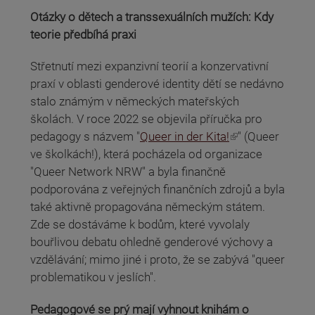
Otázky o dětech a transsexuálních mužích: Kdy
teorie předbíhá praxi
Střetnutí mezi expanzivní teorií a konzervativní
praxí v oblasti genderové identity dětí se nedávno
stalo známým v německých mateřských
školách. V roce 2022 se objevila příručka pro
(odkaz je externí)
pedagogy s názvem "
Queer in der Kita!
" (Queer
ve školkách!), která pocházela od organizace
"Queer Network NRW" a byla finančně
podporována z veřejných finančních zdrojů a byla
také aktivně propagována německým státem.
Zde se dostáváme k bodům, které vyvolaly
bouřlivou debatu ohledně genderové výchovy a
vzdělávání; mimo jiné i proto, že se zabývá "queer
problematikou v jeslích".
Pedagogové se prý mají vyhnout knihám o