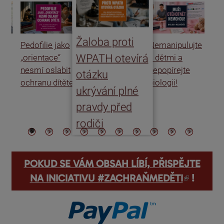
Žaloba proti
Pedofilie jako
Nemanipulujte
Uk
WPATH otevírá
„orientace“
s dětmi a
rat
nesmí oslabit
nepopírejte
Is
otázku
ochranu dítěte
biologii!
úm
ukrývání plné
po
pravdy před
ře
rodiči
POKUD SE VÁM OBSAH LÍBÍ, PŘISPĚJTE
(odkaz je externí)
NA INICIATIVU #ZACHRAŇMEDĚTI
!