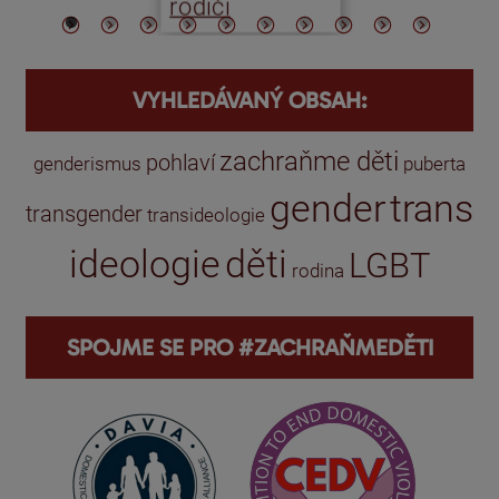
rodiči
VYHLEDÁVANÝ OBSAH:
zachraňme děti
pohlaví
genderismus
puberta
gender
trans
transgender
transideologie
ideologie
děti
LGBT
rodina
SPOJME SE PRO #ZACHRAŇMEDĚTI