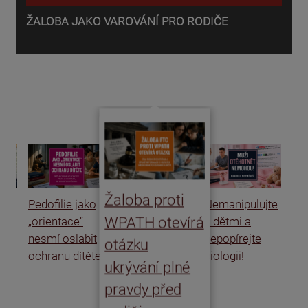
ŽALOBA JAKO VAROVÁNÍ PRO RODIČE
P
o
d
Žaloba proti
Pedofilie jako
Nemanipulujte
Uk
WPATH otevírá
„orientace“
s dětmi a
rat
nesmí oslabit
nepopírejte
Is
otázku
ochranu dítěte
biologii!
úm
ukrývání plné
po
pravdy před
ře