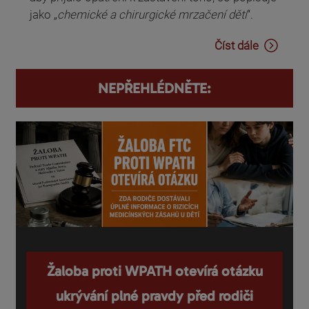
jako „
chemické a chirurgické mrzačení dětí
“.
Číst dále
NEPŘEHLÉDNĚTE:
Žaloba proti WPATH otevírá otázku
ukrývání plné pravdy před rodiči