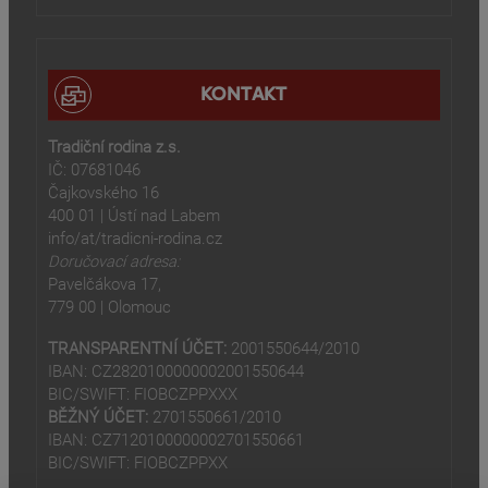
KONTAKT
Tradiční rodina z.s.
IČ: 07681046
Čajkovského 16
400 01 | Ústí nad Labem
info/at/tradicni-rodina.cz
Doručovací adresa:
Pavelčákova 17,
779 00 | Olomouc
TRANSPARENTNÍ ÚČET:
2001550644/2010
IBAN: CZ2820100000002001550644
BIC/SWIFT: FIOBCZPPXXX
BĚŽNÝ ÚČET:
2701550661/2010
IBAN: CZ7120100000002701550661
BIC/SWIFT: FIOBCZPPXX