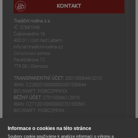
KONTAKT
Tradiční rodina z.s.
IČ: 07681046
Čajkovského 16
400 01 | Ústí nad Labem
info/at/tradicni-rodina.cz
Doručovací adresa:
Pavelčákova 17,
779 00 | Olomouc
TRANSPARENTNÍ ÚČET:
2001550644/2010
IBAN: CZ2820100000002001550644
BIC/SWIFT: FIOBCZPPXXX
BĚŽNÝ ÚČET:
2701550661/2010
IBAN: CZ7120100000002701550661
BIC/SWIFT: FIOBCZPPXX
Informace o cookies na této stránce
Soubory cookie používáme k analýze informací o výkonu a