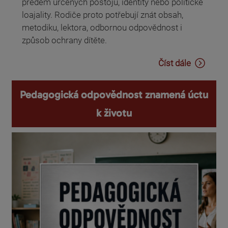
předem určených postojů, identity nebo politické
loajality. Rodiče proto potřebují znát obsah,
metodiku, lektora, odbornou odpovědnost i
způsob ochrany dítěte.
Číst dále
Pedagogická odpovědnost znamená úctu
k životu