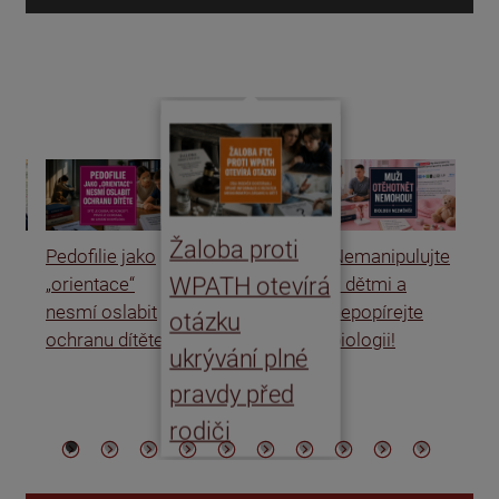
d
Žaloba proti
Pedofilie jako
Nemanipulujte
Uk
WPATH otevírá
„orientace“
s dětmi a
rat
nesmí oslabit
nepopírejte
Is
otázku
ochranu dítěte
biologii!
úm
ukrývání plné
po
pravdy před
ře
rodiči