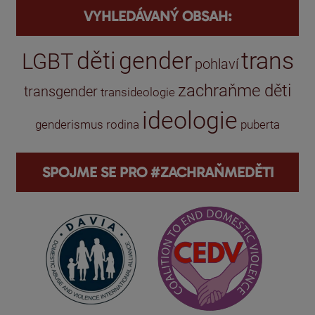
VYHLEDÁVANÝ OBSAH:
děti
gender
trans
LGBT
pohlaví
zachraňme děti
transgender
transideologie
ideologie
genderismus
rodina
puberta
SPOJME SE PRO #ZACHRAŇMEDĚTI