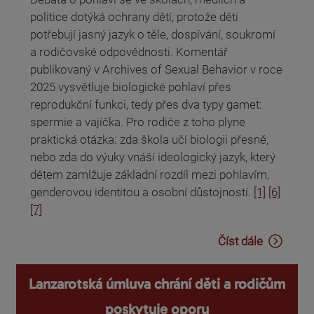
politice dotýká ochrany dětí, protože děti
potřebují jasný jazyk o těle, dospívání, soukromí
a rodičovské odpovědnosti. Komentář
publikovaný v Archives of Sexual Behavior v roce
2025 vysvětluje biologické pohlaví přes
reprodukční funkci, tedy přes dva typy gamet:
spermie a vajíčka. Pro rodiče z toho plyne
praktická otázka: zda škola učí biologii přesně,
nebo zda do výuky vnáší ideologický jazyk, který
dětem zamlžuje základní rozdíl mezi pohlavím,
genderovou identitou a osobní důstojností.
[1]
[6]
[7]
Číst dále
Lanzarotská úmluva chrání děti a rodičům
poskytuje oporu