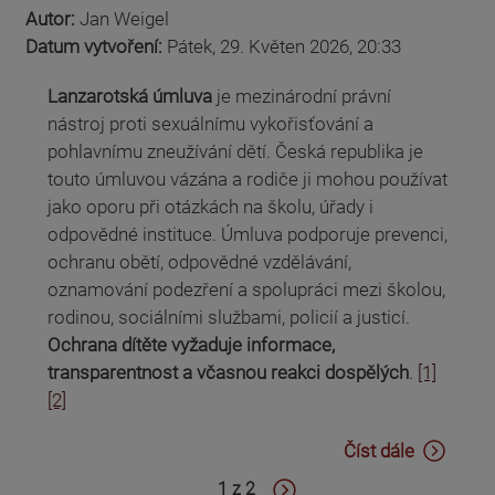
Autor:
Jan Weigel
Datum vytvoření:
Pátek, 29. Květen 2026, 20:33
Lanzarotská úmluva
je mezinárodní právní
nástroj proti sexuálnímu vykořisťování a
pohlavnímu zneužívání dětí. Česká republika je
touto úmluvou vázána a rodiče ji mohou používat
jako oporu při otázkách na školu, úřady i
odpovědné instituce. Úmluva podporuje prevenci,
ochranu obětí, odpovědné vzdělávání,
oznamování podezření a spolupráci mezi školou,
rodinou, sociálními službami, policií a justicí.
Ochrana dítěte vyžaduje informace,
transparentnost a včasnou reakci dospělých
.
[1]
[2]
Číst dále
1 z 2