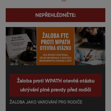
NEPŘEHLÉDNĚTE:
Žaloba proti WPATH otevírá otázku
ukrývání plné pravdy před rodiči
ŽALOBA JAKO VAROVÁNÍ PRO RODIČE
P
o