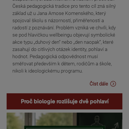
Česká pedagogická tradice pro tento cíl zná silný
základ už u Jana Amose Komenského, který
spojoval školu s názorností, přiměřeností a
radostí z poznávání. Problém vzniká ve chvíli, kdy
se pod hlavičkou wellbeingu objevují symbolické
akce typu „duhový den“ nebo „den naopak“, které
zasahují do citlivých otázek identity, pohlaví a
hodnot. Pedagogická odpovědnost musí
směřovat především k dětem, rodičům a škole,
nikoli k ideologickému programu.
Číst dále
Proč biologie rozlišuje dvě pohlaví