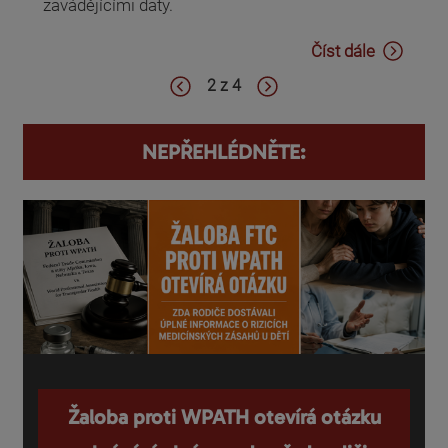
zavádějícími daty.
Číst dále
2 z 4
NEPŘEHLÉDNĚTE:
Žaloba proti WPATH otevírá otázku