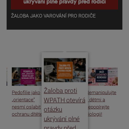
ukrývání plné pravdy před rodiči
ŽALOBA JAKO VAROVÁNÍ PRO RODIČE
P
o
d
Žaloba proti
Pedofilie jako
Nemanipulujte
Uk
WPATH otevírá
„orientace“
s dětmi a
rat
nesmí oslabit
nepopírejte
Is
otázku
ochranu dítěte
biologii!
úm
ukrývání plné
po
pravdy před
ře