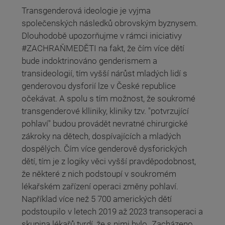
Transgenderová ideologie je vyjma
společenských následků obrovským byznysem.
Dlouhodobě upozorňujme v rámci iniciativy
#ZACHRAŇMEDĚTI na fakt, že čím více dětí
bude indoktrinováno genderismem a
transideologií, tím vyšší nárůst mladých lidí s
genderovou dysforií lze v České republice
očekávat. A spolu s tím možnost, že soukromé
transgenderové klliniky, kliniky tzv. "potvrzující
pohlaví" budou provádět nevratné chirurgické
zákroky na dětech, dospívajících a mladých
dospělých. Čím více genderově dysforických
dětí, tím je z logiky věci vyšší pravděpodobnost,
že některé z nich podstoupí v soukromém
lékařském zařízení operaci změny pohlaví.
Například více než 5 700 amerických dětí
podstoupilo v letech 2019 až 2023 transoperaci a
skupina lékařů tvrdí, že s nimi bylo „Zacházeno