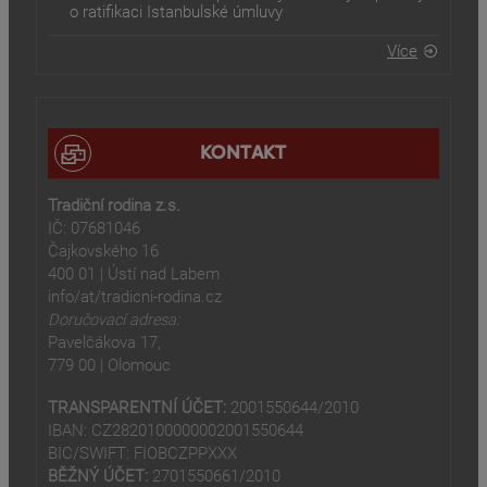
o ratifikaci Istanbulské úmluvy
Více
KONTAKT
Tradiční rodina z.s.
IČ: 07681046
Čajkovského 16
400 01 | Ústí nad Labem
info/at/tradicni-rodina.cz
Doručovací adresa:
Pavelčákova 17,
779 00 | Olomouc
TRANSPARENTNÍ ÚČET:
2001550644/2010
IBAN: CZ2820100000002001550644
BIC/SWIFT: FIOBCZPPXXX
BĚŽNÝ ÚČET:
2701550661/2010