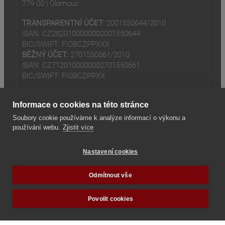
779 00 | Olomouc
TRANSPARENTNÍ ÚČET:
2001550644/2010
IBAN: CZ2820100000002001550644
BIC/SWIFT: FIOBCZPPXXX
BĚŽNÝ ÚČET:
2701550661/2010
IBAN: CZ7120100000002701550661
BIC/SWIFT: FIOBCZPPXX
Informace o cookies na této stránce
Soubory cookie používáme k analýze informací o výkonu a
používání webu.
Zjistit více
(odkaz je externí)
© 2024
Tradiční rodina z.s
Nastavení cookies
(odkaz je externí)
Seznam odkazů
Odmítnout vše
Povolit cookies