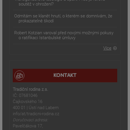
soutěž v ohrožení?
Odmítám se klanět hnutí, o kterém se domnívám, že
prokazatelně škodí
Robert Kotzian varoval před novými možnými pokusy
o ratifikaci Istanbulské úmluvy
Více
KONTAKT
Tradiční rodina z.s.
IČ: 07681046
Čajkovského 16
400 01 | Ústí nad Labem
info/at/tradicni-rodina.cz
Doručovací adresa:
Pavelčákova 17,