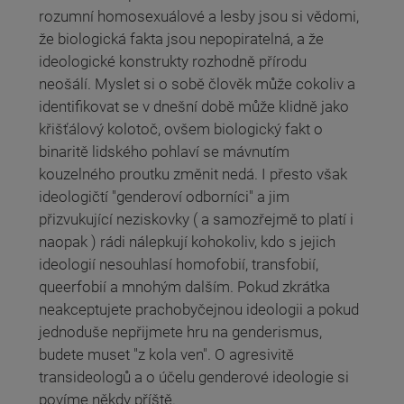
rozumní homosexuálové a lesby jsou si vědomi,
že biologická fakta jsou nepopiratelná, a že
ideologické konstrukty rozhodně přírodu
neošálí. Myslet si o sobě člověk může cokoliv a
identifikovat se v dnešní době může klidně jako
křišťálový kolotoč, ovšem biologický fakt o
binaritě lidského pohlaví se mávnutím
kouzelného proutku změnit nedá. I přesto však
ideologičtí "genderoví odborníci" a jim
přizvukující neziskovky ( a samozřejmě to platí i
naopak ) rádi nálepkují kohokoliv, kdo s jejich
ideologií nesouhlasí homofobií, transfobií,
queerfobií a mnohým dalším. Pokud zkrátka
neakceptujete prachobyčejnou ideologii a pokud
jednoduše nepřijmete hru na genderismus,
budete muset "z kola ven". O agresivitě
transideologů a o účelu genderové ideologie si
povíme někdy příště.