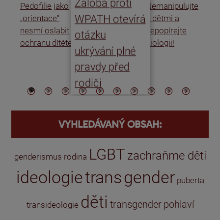
Žaloba proti
Pedofilie jako
Nemanipulujte
Uk
WPATH otevírá
„orientace“
s dětmi a
rat
nesmí oslabit
nepopírejte
Is
otázku
ochranu dítěte
biologii!
úm
ukrývání plné
po
pravdy před
ře
rodiči
VYHLEDÁVANÝ OBSAH:
LGBT
zachraňme děti
genderismus
rodina
ideologie
trans
gender
puberta
děti
transgender
pohlaví
transideologie