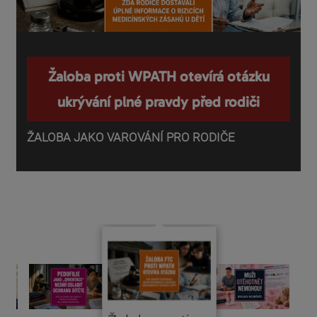
Žaloba proti WPATH otevírá otázku
ukrývání plné pravdy před rodiči
ŽALOBA JAKO VAROVÁNÍ PRO RODIČE
P
o
d