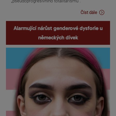
„pseudoprogresivního totalitarismu“.
Číst dále
Alarmující nárůst genderové dysforie u
německých dívek