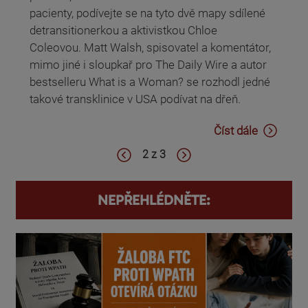
pacienty, podívejte se na tyto dvě mapy sdílené
detransitionerkou a aktivistkou Chloe
Coleovou. Matt Walsh, spisovatel a komentátor,
mimo jiné i sloupkař pro The Daily Wire a autor
bestselleru What is a Woman? se rozhodl jedné
takové transklinice v USA podívat na dřeň.
Číst dále
2 z 3
NEPŘEHLÉDNĚTE: