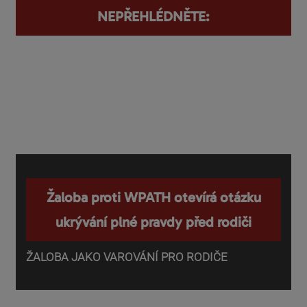
NEPŘEHLÉDNĚTE:
Žaloba proti WPATH otevírá otázku
ukrývání plné pravdy před rodiči
ŽALOBA JAKO VAROVÁNÍ PRO RODIČE
P
o
d