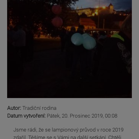
Autor:
Tradiční rodina
Datum vytvoření:
Pátek, 20. Prosinec 2019, 00:08
Jsme rádi, že se lampionový průvod v roce 2019
zdařil. Těšíme se s Vámi na další setkání. Chtěli