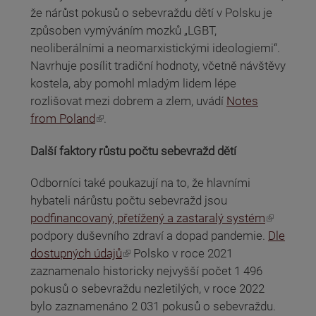
že nárůst pokusů o sebevraždu dětí v Polsku je
způsoben vymýváním mozků „LGBT,
neoliberálními a neomarxistickými ideologiemi“.
Navrhuje posílit tradiční hodnoty, včetně návštěvy
kostela, aby pomohl mladým lidem lépe
rozlišovat mezi dobrem a zlem, uvádí
Notes
(odkaz je externí)
from Poland
.
Další faktory růstu počtu sebevražd dětí
Odborníci také poukazují na to, že hlavními
hybateli nárůstu počtu sebevražd jsou
(odkaz je externí)
podfinancovaný, přetížený a zastaralý systém
podpory duševního zdraví a dopad pandemie.
Dle
(odkaz je externí)
dostupných údajů
Polsko v roce 2021
zaznamenalo historicky nejvyšší počet 1 496
pokusů o sebevraždu nezletilých, v roce 2022
bylo zaznamenáno 2 031 pokusů o sebevraždu.