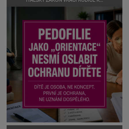
ITALSKÝ ZÁKON VRACÍ RODIČE K...