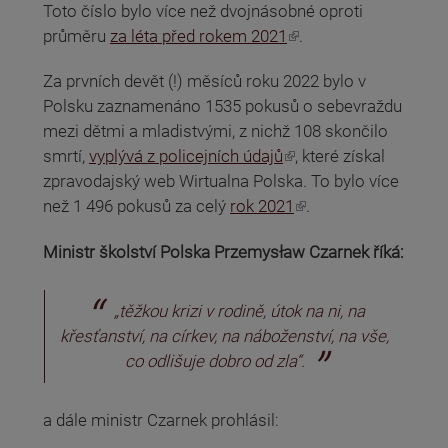
Toto číslo bylo více než dvojnásobné oproti
(odkaz je externí)
průměru
za léta před rokem 2021
.
Za prvních devět (!) měsíců roku 2022 bylo v
Polsku zaznamenáno 1535 pokusů o sebevraždu
mezi dětmi a mladistvými, z nichž 108 skončilo
(odkaz je externí)
smrtí,
vyplývá z policejních údajů
, které získal
zpravodajský web Wirtualna Polska. To bylo více
(odkaz je externí)
než 1 496 pokusů za celý
rok 2021
.
Ministr školství Polska Przemysław Czarnek říká:
„těžkou krizi v rodině, útok na ni, na
křesťanství, na církev, na náboženství, na vše,
co odlišuje dobro od zla“.
a dále ministr Czarnek prohlásil: