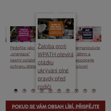
Žaloba proti
Pedofilie jako
Nemanipulujte
Uk
WPATH otevírá
„orientace“
s dětmi a
rat
nesmí oslabit
nepopírejte
Is
otázku
ochranu dítěte
biologii!
úm
ukrývání plné
po
pravdy před
ře
rodiči
POKUD SE VÁM OBSAH LÍBÍ, PŘISPĚJTE