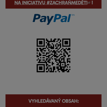
(odkaz je externí)
NA INICIATIVU #ZACHRAŇMEDĚTI
!
VYHLEDÁVANÝ OBSAH: