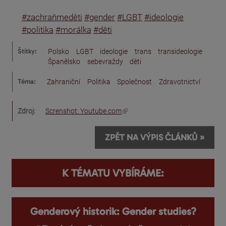
#zachraňmeděti
#gender
#LGBT
#ideologie
#politika
#morálka
#děti
Štítky:
Polsko
LGBT
ideologie
trans
transideologie
Španělsko
sebevraždy
děti
Téma:
Zahraniční
Politika
Společnost
Zdravotnictví
(odkaz je externí)
Zdroj:
Screnshot: Youtube.com
ZPĚT NA VÝPIS ČLÁNKŮ »
K TÉMATU VYBÍRÁME:
Genderový historik: Gender studies?