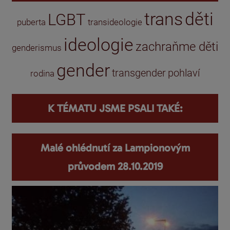
trans
děti
LGBT
puberta
transideologie
ideologie
zachraňme děti
genderismus
gender
transgender
pohlaví
rodina
K TÉMATU JSME PSALI TAKÉ:
Malé ohlédnutí za Lampionovým
průvodem 28.10.2019