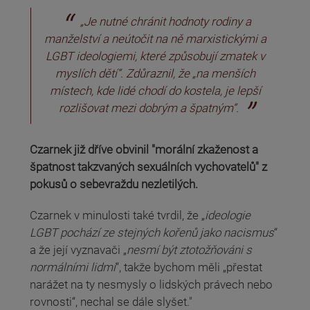
„Je nutné chránit hodnoty rodiny a
manželství a neútočit na ně marxistickými a
LGBT ideologiemi, které způsobují zmatek v
myslích dětí“. Zdůraznil, že „na menších
místech, kde lidé chodí do kostela, je lepší
rozlišovat mezi dobrým a špatným“.
Czarnek již dříve obvinil "morální zkaženost a
špatnost takzvaných sexuálních vychovatelů" z
pokusů o sebevraždu nezletilých.
Czarnek v minulosti také tvrdil, že „
ideologie
LGBT pochází ze stejných kořenů jako nacismus
“
a že její vyznavači „
nesmí být ztotožňováni s
normálními lidmi
“, takže bychom měli „přestat
narážet na ty nesmysly o lidských právech nebo
rovnosti“, nechal se dále slyšet."