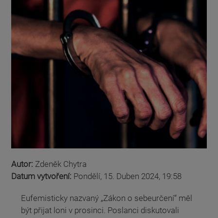
Autor:
Zdeněk Chytra
Datum vytvoření:
Pondělí, 15. Duben 2024, 19:58
Eufemisticky nazvaný „Zákon o sebeurčení“ měl
být přijat loni v prosinci. Poslanci diskutovali