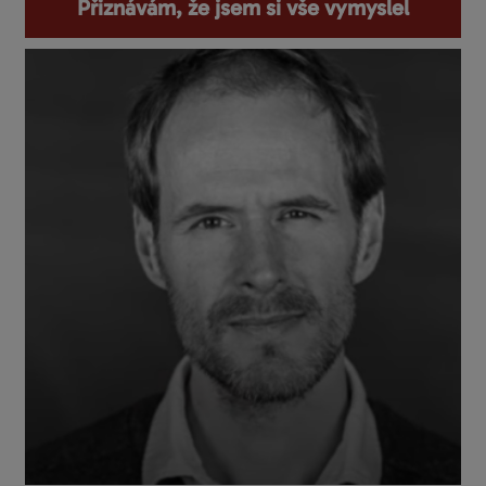
Přiznávám, že jsem si vše vymyslel