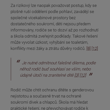
Za rizikový lze naopak považovat postup, kdy se
plošně ruší oddělení podle pohlaví, zavádějí se
společné vícekabinové prostory bez
dostatečného soukromí, děti nejsou předem
informovány, rodiče se to dozví až po rozhodnutí
a škola odmítá zveřejnit podklady. Takové řešení
může vyvolat úzkost, vyhýbání se toaletám,
konflikty mezi žáky a ztrátu důvěry rodičů.
[8]
[12]
Je nutné odmítnout falešné dilema, podle
něhož rodič buď souhlasí se vším, nebo
údajně útočí na zranitelné dítě
[3]
[12]
Rodič může chtít ochranu dítěte s genderovou
nejistotou a současně trvat na ochraně
soukromí dívek a chlapců. Škola má hledat
praktické řešení, ne převychovávat rodiče k