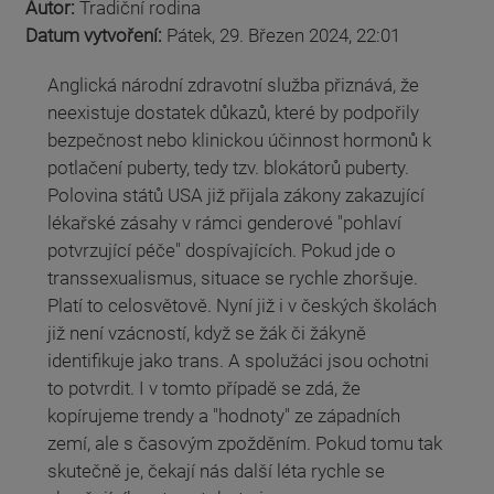
Autor:
Tradiční rodina
Datum vytvoření:
Pátek, 29. Březen 2024, 22:01
Anglická národní zdravotní služba přiznává, že
neexistuje dostatek důkazů, které by podpořily
bezpečnost nebo klinickou účinnost hormonů k
potlačení puberty, tedy tzv. blokátorů puberty.
Polovina států USA již přijala zákony zakazující
lékařské zásahy v rámci genderové "pohlaví
potvrzující péče" dospívajících. Pokud jde o
transsexualismus, situace se rychle zhoršuje.
Platí to celosvětově. Nyní již i v českých školách
již není vzácností, když se žák či žákyně
identifikuje jako trans. A spolužáci jsou ochotni
to potvrdit. I v tomto případě se zdá, že
kopírujeme trendy a "hodnoty" ze západních
zemí, ale s časovým zpožděním. Pokud tomu tak
skutečně je, čekají nás další léta rychle se