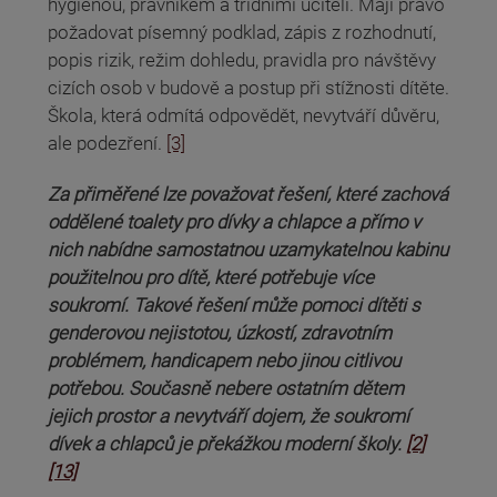
hygienou, právníkem a třídními učiteli. Mají právo
požadovat písemný podklad, zápis z rozhodnutí,
popis rizik, režim dohledu, pravidla pro návštěvy
cizích osob v budově a postup při stížnosti dítěte.
Škola, která odmítá odpovědět, nevytváří důvěru,
ale podezření.
[3]
Za přiměřené lze považovat řešení, které zachová
oddělené toalety pro dívky a chlapce a přímo v
nich nabídne samostatnou uzamykatelnou kabinu
použitelnou pro dítě, které potřebuje více
soukromí. Takové řešení může pomoci dítěti s
genderovou nejistotou, úzkostí, zdravotním
problémem, handicapem nebo jinou citlivou
potřebou. Současně nebere ostatním dětem
jejich prostor a nevytváří dojem, že soukromí
dívek a chlapců je překážkou moderní školy.
[2]
[13]