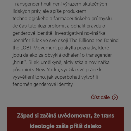
Transgender hnutí není výrazem skutečných
lidských práv, ale spíše produktem
technologického a farmaceutického průmyslu.
Je čas tuto iluzi prolomit a odhalit pravdu o
genderové identitě. Investigativní novinářka
Jennifer Bilek ve své eseji The Billionaires Behind
the LGBT Movement poskytla poznatky, které
jdou daleko za obvyklá odhalení o transgender
„hnutí“. Bilek, umělkyně, aktivistka a novinářka
působící v New Yorku, využila své práce k
vysvětlení toho, jak superbohatí vytvořili
fenomén genderové identity.
Číst dále
Západ si začíná uvědomovat, že trans
ideologie zašla příliš daleko