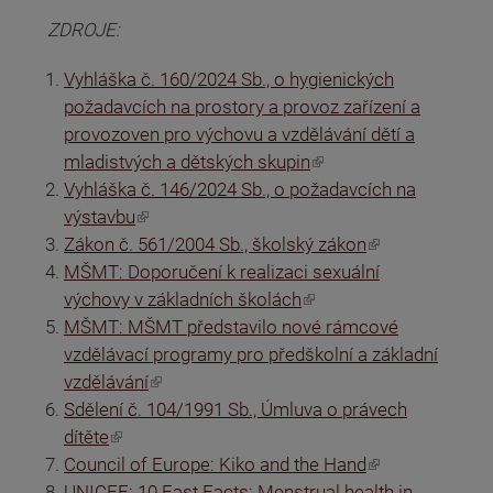
ZDROJE:
Vyhláška č. 160/2024 Sb., o hygienických
požadavcích na prostory a provoz zařízení a
provozoven pro výchovu a vzdělávání dětí a
(odkaz je externí)
mladistvých a dětských skupin
Vyhláška č. 146/2024 Sb., o požadavcích na
(odkaz je externí)
výstavbu
(odkaz je externí)
Zákon č. 561/2004 Sb., školský zákon
MŠMT: Doporučení k realizaci sexuální
(odkaz je externí)
výchovy v základních školách
MŠMT: MŠMT představilo nové rámcové
vzdělávací programy pro předškolní a základní
(odkaz je externí)
vzdělávání
Sdělení č. 104/1991 Sb., Úmluva o právech
(odkaz je externí)
dítěte
(odkaz je externí)
Council of Europe: Kiko and the Hand
UNICEF: 10 Fast Facts: Menstrual health in