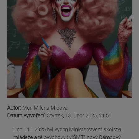
Autor:
Mgr. Milena Míčová
Datum vytvoření:
Čtvrtek, 13. Únor 2025, 21:51
Dne 14.1.2025 byl vydán Ministerstvem školství,
mládeže a tělovýchovy (MŠMT) nový Rámcový