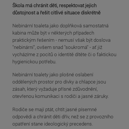
Škola má chránit děti, respektovat jejich
důstojnost a řešit citlivé situace diskrétně
Nebinární toaleta jako doplňková samostatná
kabina může být v některých případech
praktickým řešením - nemusí však být doslova
"nebinární", ovšem snad "soukromá" - ať již
vycházíme z pocitů o identitě dítěte či o faktickou
hygienickou potřebu.
Nebinární toalety jako plošné oslabení
oddělených prostor pro dívky a chlapce jsou
zásah, který vyžaduje přísné zdůvodnění,
otevřenou komunikaci s rodiči a jasné záruky.
Rodiče se mají ptát, chtít jasné písemné
odpovědi a chránit děti dřív, než se z provozního
opatření stane ideologický precedens.