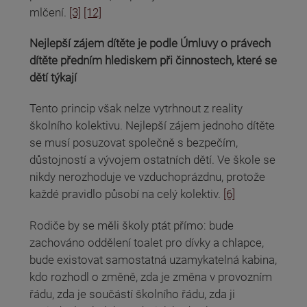
mlčení.
[3]
[12]
Nejlepší zájem dítěte je podle Úmluvy o právech
dítěte předním hlediskem při činnostech, které se
dětí týkají
Tento princip však nelze vytrhnout z reality
školního kolektivu. Nejlepší zájem jednoho dítěte
se musí posuzovat společně s bezpečím,
důstojností a vývojem ostatních dětí. Ve škole se
nikdy nerozhoduje ve vzduchoprázdnu, protože
každé pravidlo působí na celý kolektiv.
[6]
Rodiče by se měli školy ptát přímo: bude
zachováno oddělení toalet pro dívky a chlapce,
bude existovat samostatná uzamykatelná kabina,
kdo rozhodl o změně, zda je změna v provozním
řádu, zda je součástí školního řádu, zda ji