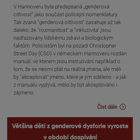
V Hannoveru byla předepsaná „genderová
citlivost“ jako součást policejní nomenklatury.
Tak zvaná "genderová citlivost" zasahuje až tak
daleko, že "rozmanitost" a "inkluzivita" jsou
nadřazovány lidskému zdraví a biologickým
faktům. Policistům byl na pozadí Christopher
Street Day (CSD) v německém Hannoveru rozdán
manuál, ve kterém jsou instruováni například o
tom, že se nesmí ptát na reálná jména, ale měli
by "akceptovat" jméno, které je jim sděleno - a jak
z manuálu vyplývá, mělo by být akceptováno i
zájmeno.
Číst dále
Většina dětí z genderové dysforie vyroste
v období dospívání