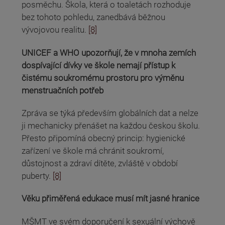
posměchu. Škola, která o toaletách rozhoduje
bez tohoto pohledu, zanedbává běžnou
vývojovou realitu.
[8]
UNICEF a WHO upozorňují, že v mnoha zemích
dospívající dívky ve škole nemají přístup k
čistému soukromému prostoru pro výměnu
menstruačních potřeb
Zpráva se týká především globálních dat a nelze
ji mechanicky přenášet na každou českou školu.
Přesto připomíná obecný princip: hygienické
zařízení ve škole má chránit soukromí,
důstojnost a zdraví dítěte, zvláště v období
puberty.
[8]
Věku přiměřená edukace musí mít jasné hranice
MŠMT ve svém doporučení k sexuální výchově