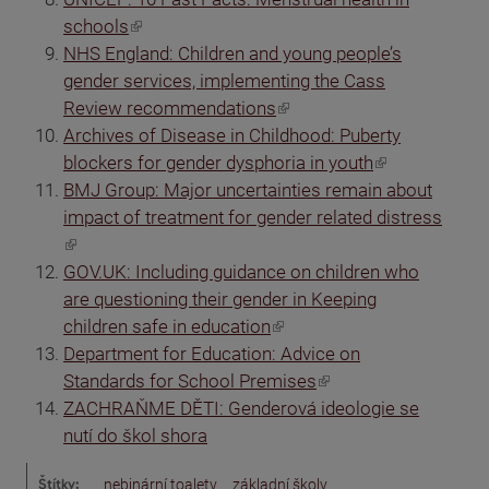
(odkaz je externí)
schools
NHS England: Children and young people’s
gender services, implementing the Cass
(odkaz je externí)
Review recommendations
Archives of Disease in Childhood: Puberty
(odkaz je externí)
blockers for gender dysphoria in youth
BMJ Group: Major uncertainties remain about
impact of treatment for gender related distress
(odkaz je externí)
GOV.UK: Including guidance on children who
are questioning their gender in Keeping
(odkaz je externí)
children safe in education
Department for Education: Advice on
(odkaz je externí)
Standards for School Premises
ZACHRAŇME DĚTI: Genderová ideologie se
nutí do škol shora
Štítky:
nebinární toalety
základní školy