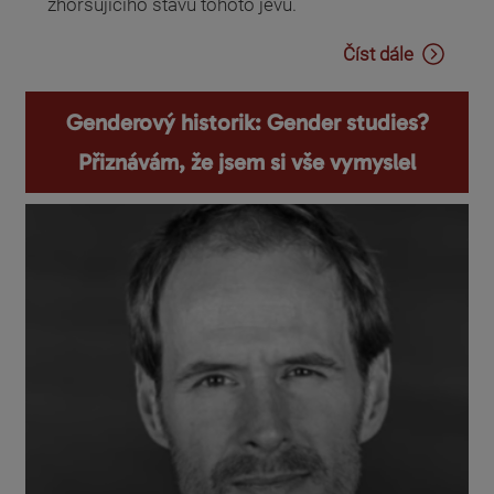
zhoršujícího stavu tohoto jevu.
Číst dále
Genderový historik: Gender studies?
Přiznávám, že jsem si vše vymyslel