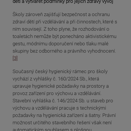
dětí a vytvářet podmínky pro jejich zdravý vývoj
Školy zároveň zajišťují bezpečnost a ochranu
zdraví dětí při vzdělávání a při činnostech, které s
ním souvisejí. Z toho plyne, že rozhodování o
toaletách nemůže být ponecháno aktivistickému
gestu, módnímu doporučení nebo tlaku malé
skupiny bez odborného a právního vyhodnocení.
[3]
Současný český hygienický rámec pro školy
vychází z vyhlášky č. 160/2024 Sb., která
upravuje hygienické požadavky na prostory a
provoz zařízení pro výchovu a vzdělávání.
Stavební vyhláška č. 146/2024 Sb. u staveb pro
výchovu a vzdělávání pracuje s technickými
požadavky na hygienická zařízení a šatny. Právní
možnost určitého stavebního řešení však není
automatickým souhlasem s plošnou