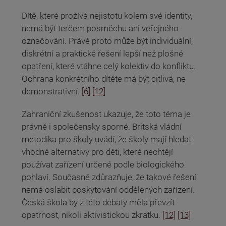
Dítě, které prožívá nejistotu kolem své identity,
nemá být terčem posměchu ani veřejného
označování. Právě proto může být individuální,
diskrétní a praktické řešení lepší než plošné
opatření, které vtáhne celý kolektiv do konfliktu.
Ochrana konkrétního dítěte má být citlivá, ne
demonstrativní.
[6]
[12]
Zahraniční zkušenost ukazuje, že toto téma je
právně i společensky sporné. Britská vládní
metodika pro školy uvádí, že školy mají hledat
vhodné alternativy pro děti, které nechtějí
používat zařízení určené podle biologického
pohlaví. Současně zdůrazňuje, že takové řešení
nemá oslabit poskytování oddělených zařízení.
Česká škola by z této debaty měla převzít
opatrnost, nikoli aktivistickou zkratku.
[12]
[13]