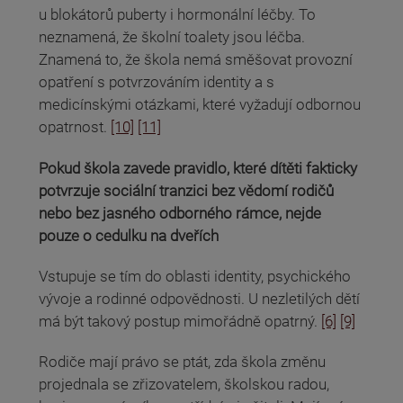
u blokátorů puberty i hormonální léčby. To
neznamená, že školní toalety jsou léčba.
Znamená to, že škola nemá směšovat provozní
opatření s potvrzováním identity a s
medicínskými otázkami, které vyžadují odbornou
opatrnost.
[10]
[11]
Pokud škola zavede pravidlo, které dítěti fakticky
potvrzuje sociální tranzici bez vědomí rodičů
nebo bez jasného odborného rámce, nejde
pouze o cedulku na dveřích
Vstupuje se tím do oblasti identity, psychického
vývoje a rodinné odpovědnosti. U nezletilých dětí
má být takový postup mimořádně opatrný.
[6]
[9]
Rodiče mají právo se ptát, zda škola změnu
projednala se zřizovatelem, školskou radou,