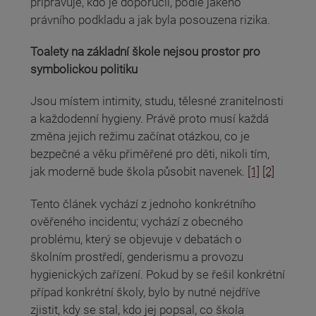
připravuje, kdo je doporučil, podle jakého
právního podkladu a jak byla posouzena rizika.
Toalety na základní škole nejsou prostor pro
symbolickou politiku
Jsou místem intimity, studu, tělesné zranitelnosti
a každodenní hygieny. Právě proto musí každá
změna jejich režimu začínat otázkou, co je
bezpečné a věku přiměřené pro děti, nikoli tím,
jak moderně bude škola působit navenek.
[1]
[2]
Tento článek vychází z jednoho konkrétního
ověřeného incidentu; vychází z obecného
problému, který se objevuje v debatách o
školním prostředí, genderismu a provozu
hygienických zařízení. Pokud by se řešil konkrétní
případ konkrétní školy, bylo by nutné nejdříve
zjistit, kdy se stal, kdo jej popsal, co škola