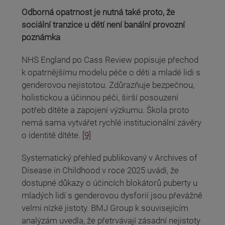
Odborná opatrnost je nutná také proto, že
sociální tranzice u dětí není banální provozní
poznámka
NHS England po Cass Review popisuje přechod
k opatrnějšímu modelu péče o děti a mladé lidi s
genderovou nejistotou. Zdůrazňuje bezpečnou,
holistickou a účinnou péči, širší posouzení
potřeb dítěte a zapojení výzkumu. Škola proto
nemá sama vytvářet rychlé institucionální závěry
o identitě dítěte.
[9]
Systematický přehled publikovaný v Archives of
Disease in Childhood v roce 2025 uvádí, že
dostupné důkazy o účincích blokátorů puberty u
mladých lidí s genderovou dysforií jsou převážně
velmi nízké jistoty. BMJ Group k souvisejícím
analýzám uvedla, že přetrvávají zásadní nejistoty