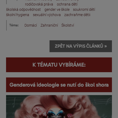
rodičovská práva
ochrana dětí
školská odpovědnost
gender ve škole
soukromí dětí
školní hygiena
sexuální výchova
zachraňme dětii
Téma:
Domácí
Zahraniční
Školství
ZPĚT NA VÝPIS ČLÁNKŮ »
K TÉMATU VYBÍRÁME:
Genderová ideologie se nutí do škol shora