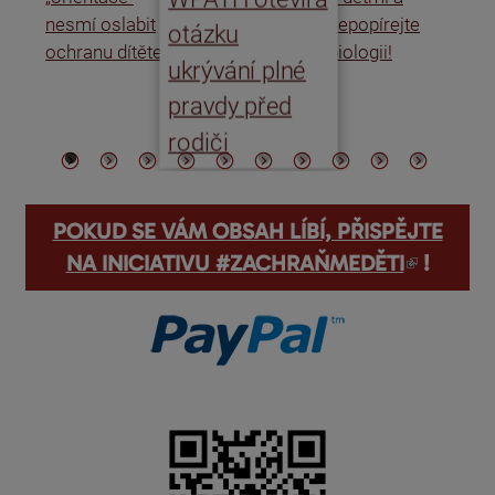
nesmí oslabit
nepopírejte
Is
otázku
ochranu dítěte
biologii!
úm
ukrývání plné
po
pravdy před
ře
rodiči
POKUD SE VÁM OBSAH LÍBÍ, PŘISPĚJTE
(odkaz je externí)
NA INICIATIVU #ZACHRAŇMEDĚTI
!