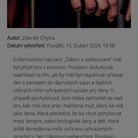
Autor:
Zdeněk Chytra
Datum vytvoření:
Pondělí, 15. Duben 2024, 19:58
Eufemisticky nazvaný „Zákon o sebeurčení“ měl
být přijat loni v prosinci. Poslanci diskutovali
například na tím, jak by měl být regulován přístup
žen s penisem do dámských saun a dalších
citlivých míst vyhrazených pouze pro ženy. V
případě pochybností, bylo třeba zamyslet se nad
tím, kdo má více práv. Nalíčený muž, který se vidí
jako žena, která předstírá, že se chce pohybovat
mezi ženami, nebo biologické ženy a děti, které
ještě donedávna měly ochranu vyhrazených
prostor v bez zákona o sebeurčení. Poslanci