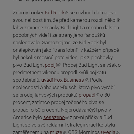
(odkaz je externí)
Známý rocker
Kid Rock
se rozhodl dát najevo
svou nelibost tím, že před kamerou rozbil několik
lahví zmíněné značky Bud Light a mnoho dalších
podobných videí i ze strany jeho fanoušků
následovalo. Samozřejmě, že Kid Rock byl
onálepkován jako "transfobní"; v každém případě
byl několik měsíců poté viděn, jak z plechovky
(odkaz je externí)
pivo Bud Light
popíjí
. Prodej Bud Light se však o
předmětném víkendu propadl kvůli bojkotu
(odkaz je externí)
spotřebitelů,
uvádí Fox Business
. Podle
společnosti Anheuser-Busch, která pivo vyrábí,
(odkaz je externí)
se prodej lahvových produktů
propadl
o 30
procent, zatímco prodej točeného piva se
propadl o 50 procent. Nejprodávanější pivo v
(odkaz je externí)
Americe bylo
sesazeno
z první příčky a Bud
Light se ve své reklamní strategii vrací ke stylu
(odkaz je externí)
(odkaz je externí)
zaměřenému na
muže
. CBS Mornings
uvedla
,