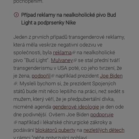
pochopením.
Případ reklamy na nealkoholické pivo Bud
Light a podprsenky Nike
Jeden z prvních případů transgenderové reklamy,
která měla veskrze negativní odezvu ve
(odkaz je externí)
společnosti, byla
reklama
na nealkoholické
(odkaz je externí)
pivo "Bud Light".
Mulvaney
se stal přední tváří
transgenderismu v USA poté, co jeho tvrzení, že
(odkaz je externí)
je žena,
podpořil
například prezident
Joe Biden
(odkaz je externí)
. Mysleli bychom si, že prezident Spojených
států bude mít něco lepšího na práci, než sedět s
mužem, který věří, že je předpubertální dívka,
nicméně agenda
genderové ideologie
je den ode
dne podivnější. Ovšem Joe Biden
podporuje
(odkaz je externí)
například i lékařské chirurgické zákroky a
podávání
blokátorů puberty
na
nezletilých dětech
v rámci "péče potvrzující pohlaví.