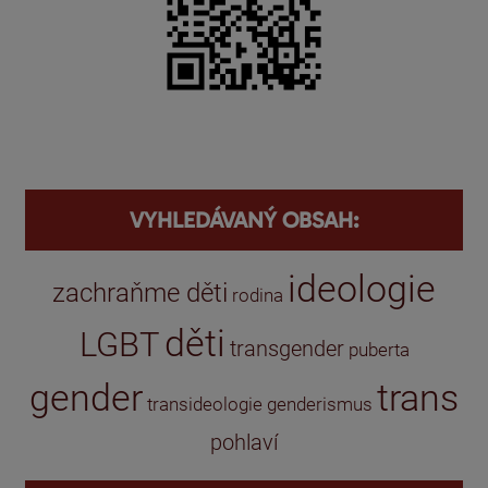
VYHLEDÁVANÝ OBSAH:
ideologie
zachraňme děti
rodina
děti
LGBT
transgender
puberta
gender
trans
transideologie
genderismus
pohlaví