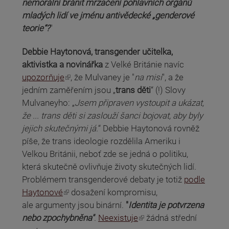
nemorální bránit mrzačení pohlavních orgánů
mladých lidí ve jménu antivědecké „genderové
teorie“?
"
Debbie Haytonová, transgender učitelka,
aktivistka a novinářka
z Velké Británie navíc
(odkaz je externí)
upozorňuje
, že Mulvaney je "
na misi
", a že
jedním zaměřením jsou „
trans děti
“ (!) Slovy
Mulvaneyho: „
Jsem připraven vystoupit a ukázat,
že ... trans děti si zaslouží šanci bojovat, aby byly
jejich skutečnými já.
“ Debbie Haytonová rovněž
píše, že trans ideologie rozdělila Ameriku i
Velkou Británii, neboť zde se jedná o politiku,
která skutečně ovlivňuje životy skutečných lidí.
Problémem transgenderové debaty je totiž
podle
(odkaz je externí)
Haytonové
dosažení kompromisu,
ale argumenty jsou binární.
"
Identita je potvrzena
(odkaz je externí)
nebo zpochybněna"
.
Neexistuje
žádná střední