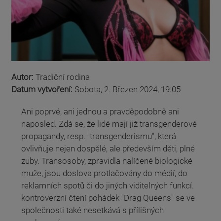
Autor:
Tradiční rodina
Datum vytvoření:
Sobota, 2. Březen 2024, 19:05
Ani poprvé, ani jednou a pravděpodobně ani
naposled. Zdá se, že lidé mají již transgenderové
propagandy, resp. "transgenderismu", která
ovlivňuje nejen dospělé, ale především děti, plné
zuby. Transosoby, zpravidla nalíčené biologické
muže, jsou doslova protlačovány do médií, do
reklamních spotů či do jiných viditelných funkcí.
kontroverzní čtení pohádek "Drag Queens" se ve
společnosti také nesetkává s přílišných