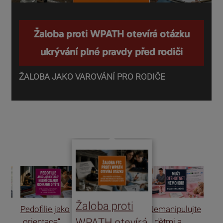
Žaloba proti WPATH otevírá otázku
ukrývání plné pravdy před rodiči
ŽALOBA JAKO VAROVÁNÍ PRO RODIČE
P
o
d
Žaloba proti
Pedofilie jako
Nemanipulujte
Uk
WPATH otevírá
„orientace“
s dětmi a
rat