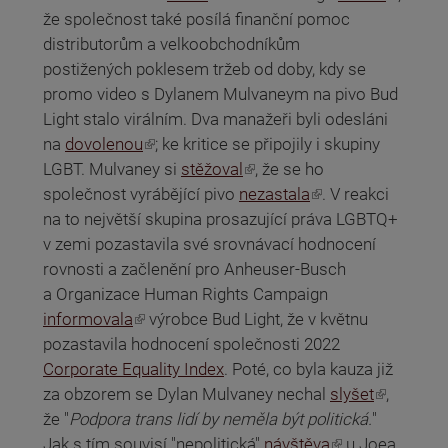
že společnost také posílá finanční pomoc
distributorům a velkoobchodníkům
postižených poklesem tržeb od doby, kdy se
promo video s Dylanem Mulvaneym na pivo Bud
Light stalo virálním. Dva manažeři byli odesláni
(odkaz je externí)
na
dovolenou
; ke kritice se připojily i skupiny
(odkaz je externí)
LGBT. Mulvaney si
stěžoval
, že se ho
(odkaz je externí)
společnost vyrábějící pivo
nezastala
. V reakci
na to největší skupina prosazující práva LGBTQ+
v zemi pozastavila své srovnávací hodnocení
rovnosti a začlenění pro Anheuser-Busch
a Organizace Human Rights Campaign
(odkaz je externí)
informovala
výrobce Bud Light, že v květnu
pozastavila hodnocení společnosti 2022
Corporate Equality Index
. Poté, co byla kauza již
(odkaz je externí)
za obzorem se Dylan Mulvaney nechal
slyšet
,
že "
Podpora trans lidí by neměla být politická.
"
(odkaz je externí)
Jak s tím souvisí "nepolitická"
návštěva
u Joea