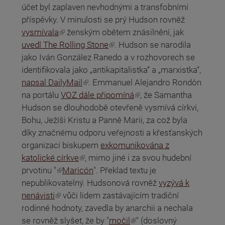
účet byl zaplaven nevhodnými a transfobními
příspěvky. V minulosti se prý Hudson rovněž
(odkaz je externí)
vysmívala
ženským obětem znásilnění, jak
(odkaz je externí)
uvedl The Rolling Stone
. Hudson se narodila
jako Iván González Ranedo a v rozhovorech se
identifikovala jako „antikapitalistka“ a „marxistka“,
(odkaz je externí)
napsal DailyMail
. Emmanuel Alejandro Rondón
(odkaz je externí)
na portálu
VOZ dále připomíná
, že Samantha
Hudson se dlouhodobě otevřeně vysmívá církvi,
Bohu, Ježíši Kristu a Panně Marii, za což byla
díky značnému odporu veřejnosti a křesťanských
organizací biskupem
exkomunikována z
(odkaz je externí)
katolické církve
, mimo jiné i za svou hudební
prvotinu "
(odkaz je externí)
Maricón
". Překlad textu je
nepublikovatelný. Hudsonová rovněž
vyzývá k
(odkaz je externí)
nenávisti
vůči lidem zastávajícím tradiční
rodinné hodnoty, zavedla by anarchii a nechala
(odkaz je externí)
se rovněž slyšet, že by "
močil
" (doslovný