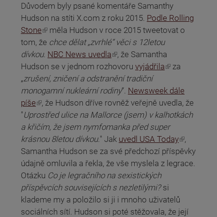
Důvodem byly psané komentáře Samanthy
Hudson na stíti X.com z roku 2015.
Podle Rolling
(odkaz je externí)
Stone
měla Hudson v roce 2015 tweetovat o
tom, že
chce dělat „zvrhlé“ věci s 12letou
(odkaz je externí)
dívkou
.
NBC News uvedla
, že Samantha
(odkaz je externí)
Hudson se v jednom rozhovoru
vyjádřila
za
„
zrušení, zničení a odstranění tradiční
monogamní nukleární rodiny
“.
Newsweek dále
(odkaz je externí)
píše
, že Hudson dříve rovněž veřejně uvedla, že
"
Uprostřed ulice na Mallorce (jsem) v kalhotkách
a křičím, že jsem nymfomanka před super
(odkaz je externí)
krásnou 8letou dívkou.
" Jak
uvedl USA Today
,
Samantha Hudson se za své předchozí příspěvky
údajně omluvila a řekla, že vše myslela z legrace.
Otázku
Co je legračního na sexistických
příspěvcích souvisejících s nezletilými?
si
klademe my a položilo si ji i mnoho uživatelů
sociálních sítí. Hudson si poté stěžovala, že její