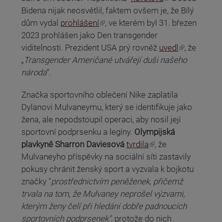
Bidena nijak neosvětlil, faktem ovšem je, že Bílý
(odkaz je externí)
dům vydal
prohlášení
, ve kterém byl 31. březen
2023 prohlášen jako Den transgender
(odkaz je externí)
viditelnosti. Prezident USA prý rovněž
uvedl
, že
„
Transgender Američané utvářejí duši našeho
národa
“.
Značka sportovního oblečení Nike zaplatila
Dylanovi Mulvaneymu, který se identifikuje jako
žena, ale nepodstoupil operaci, aby nosil její
sportovní podprsenku a legíny.
Olympijská
(odkaz je externí)
plavkyně Sharron Daviesová
tvrdila
, že
Mulvaneyho příspěvky na sociální síti zastavily
pokusy chránit ženský sport a vyzvala k bojkotu
značky "
prostřednictvím peněženek, přičemž
trvala na tom, že Mulvaney neprošel výzvami,
kterým ženy čelí při hledání dobře padnoucích
sportovních podprsenek",
protože do nich