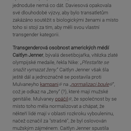
jednoduše nemá co dát. Daviesová opakovala
své dlouhodobé výzvy, aby bylo transatletům
zakázáno soutěžit s biologickými ženami a místo
toho si stojí za tím, aby měli svou vlastní
transgender kategorii.
Transgenderová osobnost amerických médií
Caitlyn Jenner
, bývalá desetibojařka, vítězka zlaté
olympijské medaile, řekla Nike: „
Přestaňte se
snažit vymazat ženy
.“ Caitlyn Jenner však šla
ještě dál a jednoznačně se postavila proti
(odkaz je externí)
(odkaz je externí)
Mulvaneyho
kampani
na „
normalizaci boule
“,
což je odkaz na „ženy“ (?), které mají mužské
(odkaz je externí)
genitálie. Mulvaney
opáčil
, že společnost by se
místo toho měla normalizovat a chápat, že
někteří lidé mají v oblasti rozkroku vybouleninu,
načež označil za "strašné", že byl oslovován
mužským zájménem. Caitlyn Jenner spustila