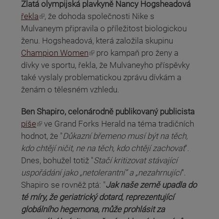
Zlatá olympijská plavkyně Nancy Hogsheadová
(odkaz je externí)
řekla
, že dohoda společnosti Nike s
Mulvaneym připravila o příležitost biologickou
ženu. Hogsheadová, která založila skupinu
(odkaz je externí)
Champion Women
pro kampaň pro ženy a
dívky ve sportu, řekla, že Mulvaneyho příspěvky
také vyslaly problematickou zprávu dívkám a
ženám o tělesném vzhledu.
Ben Shapiro, celonárodně publikovaný publicista
(odkaz je externí)
píše
ve Grand Forks Herald na téma tradičních
hodnot, že "
Důkazní břemeno musí být na těch,
kdo chtějí ničit, ne na těch, kdo chtějí zachovat
".
Dnes, bohužel totiž "
Stačí kritizovat stávající
uspořádání jako „netolerantní“ a „nezahrnující
“.
Shapiro se rovněž ptá: "
Jak naše země upadla do
té míry, že geriatrický dotard, reprezentující
globálního hegemona, může prohlásit za