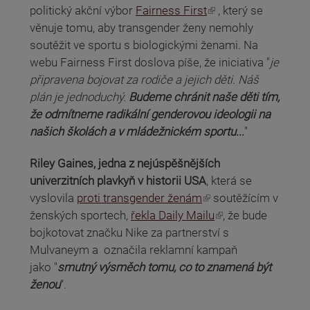
(odkaz je externí)
politický akční výbor
Fairness First
, který se
věnuje tomu, aby transgender ženy nemohly
soutěžit ve sportu s biologickými ženami. Na
webu Fairness First doslova píše, že iniciativa "
je
připravena bojovat za rodiče a jejich děti. Náš
plán je jednoduchý.
Budeme chránit naše děti tím,
že odmítneme radikální genderovou ideologii na
našich školách a v mládežnickém sportu
...
"
Riley Gaines, jedna z nejúspěšnějších
univerzitních plavkyň v historii USA
, která se
(odkaz je externí)
vyslovila
proti transgender ženám
soutěžícím v
(odkaz je externí)
ženských sportech,
řekla Daily Mailu
, že bude
bojkotovat značku Nike za partnerství s
Mulvaneym a označila reklamní kampaň
jako "
smutný výsměch tomu, co to znamená být
ženou
“.