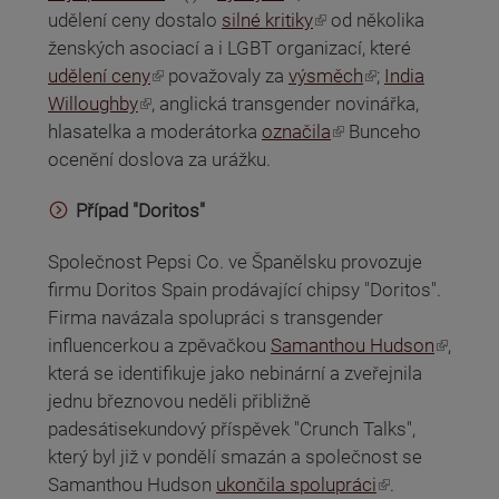
(odkaz je externí)
udělení ceny dostalo
silné kritiky
od několika
ženských asociací a i LGBT organizací, které
(odkaz je externí)
(odkaz je externí)
udělení ceny
považovaly za
výsměch
;
India
(odkaz je externí)
Willoughby
, anglická transgender novinářka,
(odkaz je externí)
hlasatelka a moderátorka
označila
Bunceho
ocenění doslova za urážku.
Případ "Doritos"
Společnost Pepsi Co. ve Španělsku provozuje
firmu Doritos Spain prodávající chipsy "Doritos".
Firma navázala spolupráci s transgender
(odkaz je externí)
influencerkou a zpěvačkou
Samanthou Hudson
,
která se identifikuje jako nebinární a zveřejnila
jednu březnovou neděli přibližně
padesátisekundový příspěvek "Crunch Talks",
který byl již v pondělí smazán a společnost se
(odkaz je externí)
Samanthou Hudson
ukončila spolupráci
.