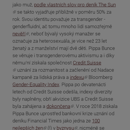
jako muž,
podle vlastních slov pro deník The Sun
(odkaz je externí)
se takto vyjadřuje přibližně v poměru 50% za
rok. Svou identitu považuje za transgender -
genderfluidní, ač tomu mnoho lidí samozřejmě
(odkaz je externí)
nevěří
, neboť bývalý vysoký manažer se
označuje za heterosexuála, je více než 23 let
ženatý a z manželství mají dvě děti. Pippa Bunce
se věnuje i transgenderovému aktivismu a i díky
němu/ní získala společnost
Credit Suisse
(odkaz je externí)
uznání za rozmanitost a začlenění od Nadace
(odkaz je externí)
kampaně za lidská práva a
indexu
Bloomberg
Gender-Equality Index
. Pippa po devatenácti
letech od Credit Suisse odešla, indexy diverzity
byly naplněny, obří akvizice UBS a Credit Suisse
(odkaz je externí)
byla zahájena a
dokončena
. V roce 2018 získala
Pippa Bunce uprostřed bankovní krize uznání od
deníku Financial Times jako jedna ze
100
(odkaz je externí)
(odkaz je externí)
nejlepších žen
(!) v
byznysu
, nicméně se