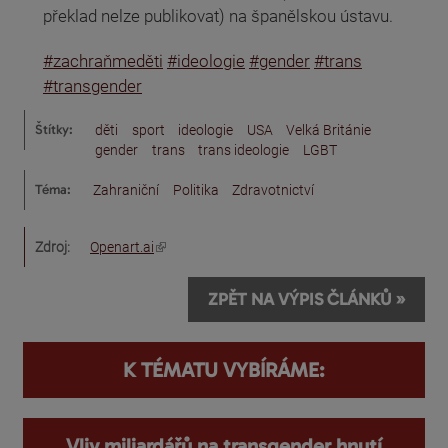
překlad nelze publikovat) na španělskou ústavu.
#zachraňmeděti
#ideologie
#gender
#trans
#transgender
Štítky:
děti
sport
ideologie
USA
Velká Británie
gender
trans
trans ideologie
LGBT
Téma:
Zahraniční
Politika
Zdravotnictví
(odkaz je externí)
Zdroj:
Openart.ai
ZPĚT NA VÝPIS ČLÁNKŮ »
K TÉMATU VYBÍRÁME:
Vliv miliardářů na transgender hnutí