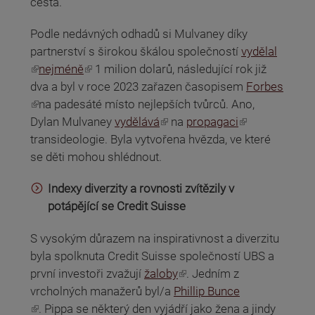
cesta.
Podle nedávných odhadů si Mulvaney díky
partnerství s širokou škálou společností
vydělal
(odkaz je externí)
(odkaz je externí)
nejméně
1 milion dolarů, následující rok již
dva a byl v roce 2023 zařazen časopisem
Forbes
(odkaz je externí)
na padesáté místo nejlepších tvůrců. Ano,
(odkaz je externí)
(odkaz je externí)
Dylan Mulvaney
vydělává
na
propagaci
transideologie. Byla vytvořena hvězda, ve které
se děti mohou shlédnout.
Indexy diverzity a rovnosti zvítězily v
potápějící se Credit Suisse
S vysokým důrazem na inspirativnost a diverzitu
byla spolknuta Credit Suisse společností UBS a
(odkaz je externí)
první investoři zvažují
žaloby
. Jedním z
vrcholných manažerů byl/a
Phillip Bunce
(odkaz je externí)
. Pippa se některý den vyjádří jako žena a jindy