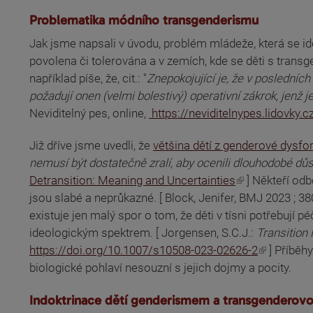
Problematika módního transgenderismu
Jak jsme napsali v úvodu, problém mládeže, která se ide
povolena či tolerována a v zemích, kde se děti s trans
například píše, že, cit.: "
Znepokojující je, že v posledních
požadují onen (velmi bolestivý) operativní zákrok, jenž j
(odkaz je externí)
Neviditelný pes, online,
https://neviditelnypes.lidovk
Již dříve jsme uvedli, že
většina dětí z genderové dysfo
nemusí být dostatečně zralí, aby ocenili dlouhodobé dů
(odkaz je externí)
Detransition: Meaning and Uncertainties
] Někteří odb
(odkaz je externí)
jsou slabé a neprůkazné. [ Block, Jenifer, BMJ 2023 ; 38
existuje jen malý spor o tom, že děti v tísni potřebují 
ideologickým spektrem. [ Jorgensen, S.C.J.:
Transition
(odkaz je externí)
https://doi.org/10.1007/s10508-023-02626-2
] Příběhy
biologické pohlaví nesouzní s jejich dojmy a pocity.
Indoktrinace dětí genderismem a transgenderovou 