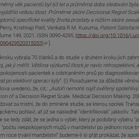
měrný věk pacientů byl 63 let a průměrná doba sledování byla
jádřilo velkou lítost. Průměrné skóre Decisional Regret Scale
omů specifické kvality života prostaty a nižším skóre sexuáln
erry, Krishnaji Patil, Venkata R.M. Kusuma,
Patient Satisfact
Volume 149, 2021, ISSN 0090-4295,
https://doi.org/10.1016/j.u
S0090429520315053)
].
roku vybrala 70 článků a do studie v druhém kroku jich zahrnula
, jak ji měřit. Většina výzkumů lítosti je navíc retrospektivní
se spokojenosti pacientek s odstraněním prsů po diagnostikova
at po elektivní operaci kýly
“. (!) Považujeme za důležité věnov
lova uvedeno, že, cit.: „
Autoři nemohli najít ověřený spolehlivý
ation of a Decision Regret Scale. Medical Decision Making. 20
ažovat za tristní, že do zmíněné studie, se kterou spolek Tran
ckému pohlaví, ať již se následně "identifikovali" jakkoliv. Tat
že se tedy zdát, že se jedná o výběr, který je podobný výběr
i "počtu
ne
spokojených mužů v manželství po jednom roce trvá
om roce trvání manželství" budeme-li si přát prokázat, že sp