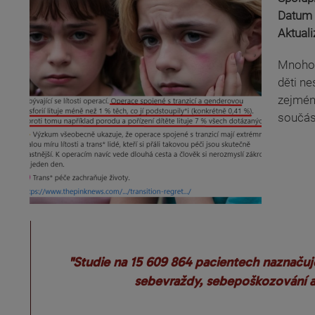
Datum 
Aktual
Mnoho 
děti ne
zejména
součást
"Studie na 15 609 864 pacientech naznačuje
sebevraždy, sebepoškozování a 