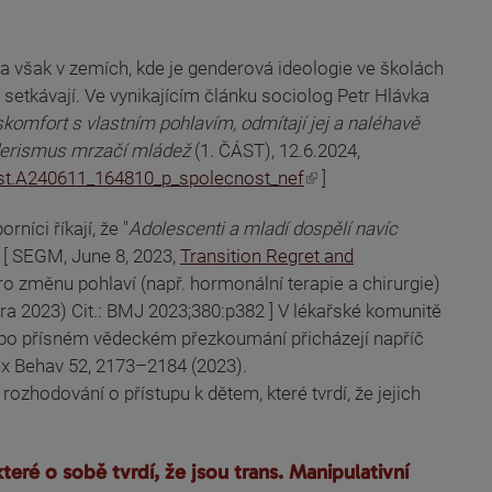
a však v zemích, kde je genderová ideologie ve školách
setkávají. Ve vynikajícím článku sociolog Petr Hlávka
diskomfort s vlastním pohlavím, odmítají jej a naléhavě
erismus mrzačí mládež
(1. ČÁST), 12.6.2024,
cast.A240611_164810_p_spolecnost_nef
]
rníci říkají, že "
Adolescenti a mladí dospělí navíc
" [ SEGM, June 8, 2023,
Transition Regret and
pro změnu pohlaví (např. hormonální terapie a chirurgie)
ra 2023) Cit.: BMJ 2023;380:p382 ] V lékařské komunitě
lání po přísném vědeckém přezkoumání přicházejí napříč
ex Behav 52, 2173–2184 (2023).
 rozhodování o přístupu k dětem, které tvrdí, že jejich
eré o sobě tvrdí, že jsou trans.
Manipulativní