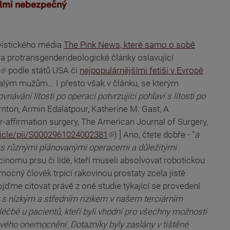
elmi nebezpečný
ivistického média
The Pink News, které samo o sobě
 a protransgenderideologické články oslavující
podle států USA či
nejpopulárnějšími fetiši v Evropě
alým mužům... I přesto však v článku, se kterým
ovnávání lítosti po operaci potvrzující pohlaví s lítostí po
rnton, Armin Edalatpour, Katherine M. Gast, A
-affirmation surgery, The American Journal of Surgery,
ticle/pii/S0002961024002381
) ] Ano, čtete dobře - "
a
 s různými plánovanými operacemi a důležitými
inomu prsu či lidé, kteří museli absolvovat robotickou
mocný člověk trpící rakovinou prostaty zcela jistě
Pojďme citovat právě z oné studie týkající se provedení
ty s nízkým a středním rizikem v našem terciárním
éčbě u pacientů, kteří byli vhodní pro všechny možnosti
vého onemocnění. Dotazníky byly zaslány v tištěné