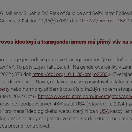
 G, Miller MS, Jehle DV. Risk of Suicide and Self-Harm Follo
 Cureus. 2024 Jun 11;16(6):c182. doi:
10.7759/cureus.c182
.
ou ideologií a transgenderismem má přímý vliv na stoup
u tak je jednoduše proto, že transgenrismus "je módní" a jak ná
není in
". To potvrzuje i fakt, že, cit.: Na genderové kliniky v 
 2022 ; 378 doi:
https://doi.org/10.1136/bmj.o2303
(Zveřejně
u uvedeném níže. Navíc, nedávná analýza pojistných událostí 
berty
nebo hormony, přičemž toto číslo každým rokem stoupá.
euters 2022 Oct 6.
https://www.reuters.com/investigates/spec
 zdraví dětí zodpovědných
43
států USA ( stav k roku 2024 ) z
"pro-trans" ideologického webu, který hlídá v
USA
každý "ant
logií. Můžete tedy mít jistotu, že data jsou k aktuálnímu dat
eba přesně kontrolovat...