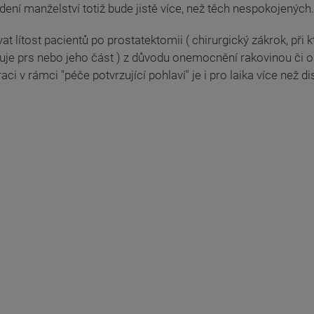
ení manželství totiž bude jistě více, než těch nespokojených.
lítost pacientů po prostatektomii ( chirurgický zákrok, při kt
uje prs nebo jeho část ) z důvodu onemocnění rakovinou či osob
 v rámci "péče potvrzující pohlaví" je i pro laika více než dis