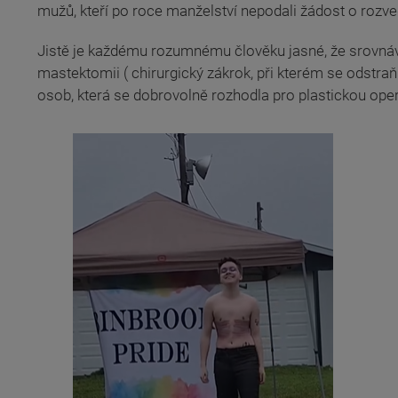
mužů, kteří po roce manželství nepodali žádost o rozved
Jistě je každému rozumnému člověku jasné, že srovnávat 
mastektomii ( chirurgický zákrok, při kterém se odstraň
osob, která se dobrovolně rozhodla pro plastickou operaci