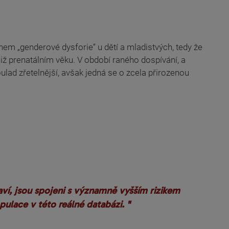
m „genderové dysforie“ u dětí a mladistvých, tedy že
ž prenatálním věku. V období raného dospívání, a
ulad zřetelnější, avšak jedná se o zcela přirozenou
aví, jsou spojeni s významně vyšším rizikem
ulace v této reálné databázi. "