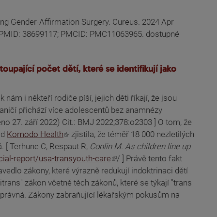
wing Gender-Affirmation Surgery. Cureus. 2024 Apr
 PMID: 38699117; PMCID: PMC11063965. dostupné
ající počet dětí, které se identifikují jako
m i někteří rodiče píší, jejich děti říkají, že jsou
zahraničí přichází více adolescentů bez anamnézy
no 27. září 2022) Cit.: BMJ 2022;378:o2303 ] O tom, že
od
Komodo Health
zjistila, že téměř 18 000 nezletilých
 [ Terhune C, Respaut R,
Conlin M. As children line up
ial-report/usa-transyouth-care
/ ] Právě tento fakt
avedlo zákony, které výrazně redukují indoktrinaci dětí
itrans" zákon včetně těch zákonů, které se týkají "trans
u správná. Zákony zabraňující lékařským pokusům na