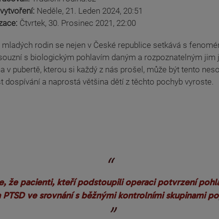
vytvoření:
Neděle, 21. Leden 2024, 20:51
izace:
Čtvrtek, 30. Prosinec 2021, 22:00
mladých rodin se nejen v České republice setkává s fenoméne
souzní s biologickým pohlavím daným a rozpoznatelným jim ji
 v pubertě, kterou si každý z nás prošel, může být tento neso
 dospívání a naprostá většina dětí z těchto pochyb vyroste.
, že pacienti, kteří podstoupili operaci potvrzení pohl
PTSD ve srovnání s běžnými kontrolními skupinami pop