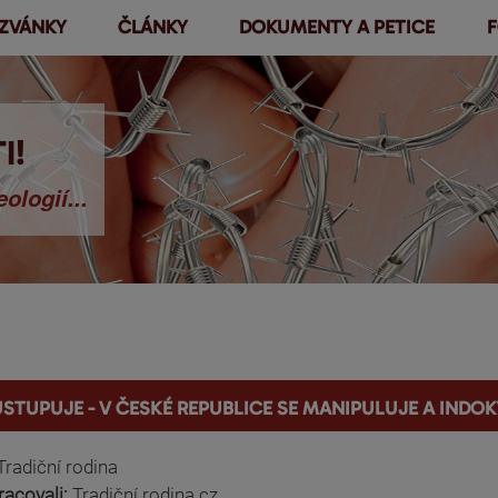
ZVÁNKY
ČLÁNKY
DOKUMENTY A PETICE
F
Přejít k
hlavnímu
obsahu
I!
ologií...
stupuje - v České republice se manipuluje a indo
Tradiční rodina
racovali:
Tradiční rodina.cz