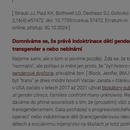
[ Straub JJ, Paul KK, Bothwell LG, Deshazo SJ, Golovko
(odkaz je externí)
2;16(4):e57472. doi: 10.7759/cureus.57472. Erratum in:
online, přístup: 30.10.2024 ]
Domníváme se, že právě indoktrinace dětí genderov
transgender a nebo nebinární
Nejsme sami, ale o tom si povíme později. Zdá se, že tom
"normální", ale pohlaví si mění jen proto, že "
být hetero 
(odkaz je externí)
genderové dysforie
, převážně žen. [ Block, Jenifer, BMJ
(odkaz je externí)
být "trans" je dnes módní hovoří Václav Janata v článk
v USA začalo v letech 2017 až 2021 užívat
blokátory pu
(odkaz je externí)
at gender clinics, families confront many unknowns
. R
(odkaz je externí)
dáváme do přímé souvislosti s tím, že (prozatím) vůči
transgenderismem. Data pocházejí s progresivistického 
operací" nebo indoktrinace dětí (trans)genderovou ideo
dětech a sociálnímu inženýrství na školách je totiž potř