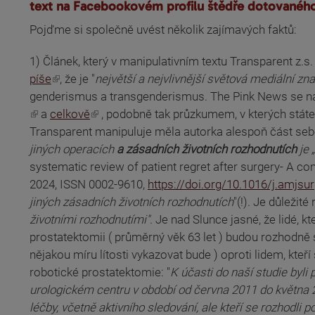
text na Facebookovém profilu štědře dotovaného
Pojďme si společně uvést několik zajímavých faktů:
1) Článek, který v manipulativním textu Transparent z
(odkaz je externí)
píše
, že je "
největší a nejvlivnější světová mediální 
(odkaz je externí)
genderismus a transgenderismus. The Pink News se na
(odkaz je externí)
(odkaz je externí)
(odkaz je externí)
a
celkově
, podobně tak průzkumem, v kterých stát
Transparent manipuluje měla autorka alespoň část sebere
jiných operacích
a zásadních životních rozhodnutích
je 
systematic review of patient regret after surgery- A 
(odkaz je externí)
(odkaz je externí)
2024, ISSN 0002-9610,
https://doi.org/10.1016/j.amjsu
jiných zásadních životních rozhodnutích
"(!). Je důležit
životními rozhodnutími"
. Je nad Slunce jasné, že lidé,
prostatektomii ( průměrný věk 63 let ) budou rozhodně s
nějakou míru lítosti vykazovat bude ) oproti lidem, kteř
robotické prostatektomie: "
K účasti do naší studie byli
urologickém centru v období od června 2011 do května 2
léčby, včetně aktivního sledování, ale kteří se rozhod