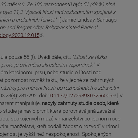
 36 měsíců. Ze 106 respondentů bylo 51 (48 %) plně
 bylo 11,3. Vysoká lítost nad rozhodnutím spojená s
ích a erektilních funkcí.
" [ Jamie Lindsay, Santiago
ion and Regret After Robot-assisted Radical
rology.2020.12.015
.
 pouze 55 (!). Uvádí dále, cit.: "
Lítost se těžko
, a proto je ovlivněna zkreslením vzpomínek.
" V
ném karcinomu prsu, nebo studie o lítosti nad
at pozornost rovněž faktu, že v jedné ze zahrnutých
 nástroj pro měření lítosti po rozhodnutích o zdravotní
03;23(4):281-292. doi:
10.1177/0272989X03256005
] V
sparent manipuluje,
nebyly zahrnuty studie osob, které
o studie je navíc první, která porovnává jiná závažná
u "počtu spokojených mužů v manželství po jednom roce
ní manželství, kteří podali žádost o rozvod" v rámci
okojenost je vyšší než nespokojenost. Spokojených