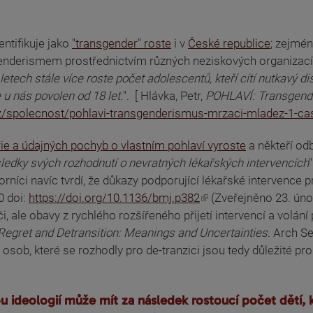
ntifikuje jako
"transgender" roste
i v
České republice
; zejmén
genderismem prostřednictvím různých neziskových organizací 
 letech stále více roste počet adolescentů, kteří cítí nutkavý 
e u nás povolen od 18 let.
". [ Hlávka, Petr,
POHLAVÍ: Transgend
y.cz/spolecnost/pohlavi-transgenderismus-mrzaci-mladez-1-
rie a údajných pochyb o vlastním pohlaví vyroste
a někteří odbo
sledky svých rozhodnutí o nevratných lékařských intervencích
orníci navíc tvrdí, že důkazy podporující lékařské intervence 
0 doi:
https://doi.org/10.1136/bmj.p382
(Zveřejněno 23. úno
péči, ale obavy z rychlého rozšířeného přijetí intervencí a vo
 Regret and Detransition: Meanings and Uncertainties
. Arch S
 osob, které se rozhodly pro de-tranzici jsou tedy důležité pro
ideologií může mít za následek rostoucí počet dětí, kt