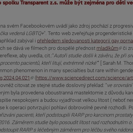
 spolku Transparent z.s. může být zejména pro děti v
.s. na svém Facebookovém uvádí jako zdroj pochází z progres
značka vedená LGBTQ+
". Tento web zveřejňuje progenderistické
příklad zabýval i
přehledem sledovanosti kategorií gay porna
ech se dává ve filmech pro dospělé přednost
mladíkům
či zr
flexe, aby uvedla, cit.:"
Autoři studie došli k závěru, že při sr
„procento pacientů, kteří litují, extrémně nízké“
" [ Sarah M. Tho
common phenomenon in many specialties but rare within gender
rg.2024.04.021
(
https://www.sciencedirect.com/science/ar
é rovněž citovat ze stejné studie doslovný překlad: "
ve srovnání
 kterým byla provedena oboustranná mastektomie z důvodu karc
píše nespokojeni a budou vyjadřovat velkou lítost ( neboť ne
í se k operaci potvrzující pohlaví dobrovolně pevně rozhodli. 
 přizváni pacienti, kteří podstoupili RARP pro karcinom prosta
016. Záměrem studie bylo posoudit lítost nad rozhodnutím o l
li podstoupit RARP s léčebným záměrem pro léčbu svého nádoro