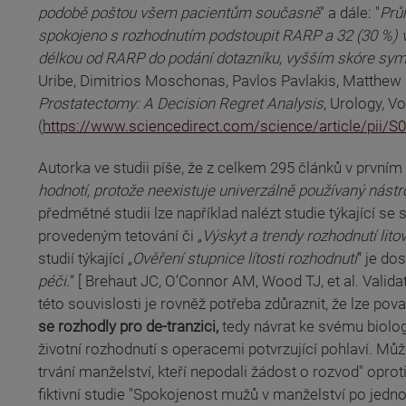
podobě poštou všem pacientům současně
" a dále: "
Prů
spokojeno s rozhodnutím podstoupit RARP a 32 (30 %) vy
délkou od RARP do podání dotazníku, vyšším skóre sympt
Uribe, Dimitrios Moschonas, Pavlos Pavlakis, Matthew P
(odkaz je externí)
Prostatectomy: A Decision Regret Analysis
, Urology, 
(odkaz je externí)
(
https://www.sciencedirect.com/science/article/pii/
Autorka ve studii píše, že z celkem 295 článků v prvním k
hodnotí, protože neexistuje univerzálně používaný nástroj
předmětné studii lze například nalézt studie týkající 
provedeným tetování či „
Výskyt a trendy rozhodnutí litov
studií týkající „
Ověření stupnice lítosti rozhodnutí
“ je dos
(odkaz je externí)
péči.
“ [ Brehaut JC, O’Connor AM, Wood TJ, et al. Valid
této souvislosti je rovněž potřeba zdůraznit, že lze pov
se rozhodly pro de-tranzici,
tedy návrat ke svému biologi
životní rozhodnutí s operacemi potvrzující pohlaví. Mů
trvání manželství, kteří nepodali žádost o rozvod" oprot
fiktivní studie "Spokojenost mužů v manželství po jedn