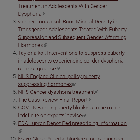
Treatment in Adolescents With Gender
(odkaz je externí)
Dysphoria
van der Loos a kol. Bone Mineral Density in
Transgender Adolescents Treated With Puberty
Suppression and Subsequent Gender-Affirming
(odkaz je externí)
Hormones
Taylor a kol. Interventions to suppress puberty
in adolescents experiencing gender dysphoria
(odkaz je externí)
or incongruence
NHS England Clinical policy puberty
(odkaz je externí)
suppressing hormones
(odkaz je externí)
NHS Gender dysphoria treatment
(odkaz je externí)
The Cass Review Final Report
GOV.UK Ban on puberty blockers to be made
(odkaz je externí)
indefinite on experts’ advice
FDA Lupron Depot-Ped prescribing information
(odkaz je externí)
Mayo Clinic Pubertal blockers for transgender