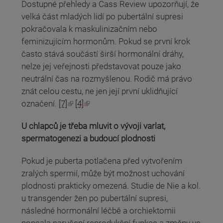
Dostupné přehledy a Cass Review upozorňují, že
velká část mladých lidí po pubertální supresi
pokračovala k maskulinizačním nebo
feminizujícím hormonům. Pokud se první krok
často stává součástí širší hormonální dráhy,
nelze jej veřejnosti představovat pouze jako
neutrální čas na rozmyšlenou. Rodič má právo
znát celou cestu, ne jen její první uklidňující
(odkaz je externí)
(odkaz je externí)
označení.
[7]
[4]
U chlapců je třeba mluvit o vývoji varlat,
spermatogenezi a budoucí plodnosti
Pokud je puberta potlačena před vytvořením
zralých spermií, může být možnost uchování
plodnosti prakticky omezená. Studie de Nie a kol.
u transgender žen po pubertální supresi,
následné hormonální léčbě a orchiektomii