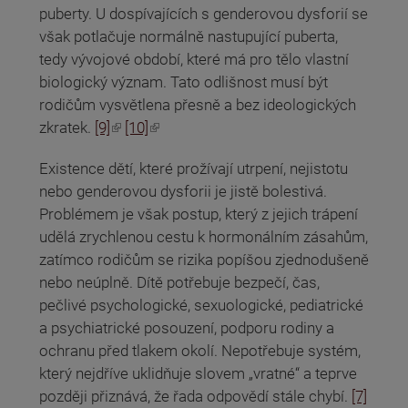
puberty. U dospívajících s genderovou dysforií se
však potlačuje normálně nastupující puberta,
tedy vývojové období, které má pro tělo vlastní
biologický význam. Tato odlišnost musí být
rodičům vysvětlena přesně a bez ideologických
(odkaz je externí)
(odkaz je externí)
zkratek.
[9]
[10]
Existence dětí, které prožívají utrpení, nejistotu
nebo genderovou dysforii je jistě bolestivá.
Problémem je však postup, který z jejich trápení
udělá zrychlenou cestu k hormonálním zásahům,
zatímco rodičům se rizika popíšou zjednodušeně
nebo neúplně. Dítě potřebuje bezpečí, čas,
pečlivé psychologické, sexuologické, pediatrické
a psychiatrické posouzení, podporu rodiny a
ochranu před tlakem okolí. Nepotřebuje systém,
který nejdříve uklidňuje slovem „vratné“ a teprve
později přiznává, že řada odpovědí stále chybí.
[7]