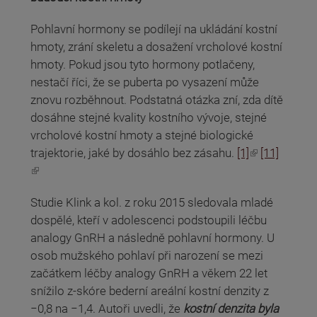
Pohlavní hormony se podílejí na ukládání kostní
hmoty, zrání skeletu a dosažení vrcholové kostní
hmoty. Pokud jsou tyto hormony potlačeny,
nestačí říci, že se puberta po vysazení může
znovu rozběhnout. Podstatná otázka zní, zda dítě
dosáhne stejné kvality kostního vývoje, stejné
vrcholové kostní hmoty a stejné biologické
(odkaz je externí)
trajektorie, jaké by dosáhlo bez zásahu.
[1]
[11]
(odkaz je externí)
Studie Klink a kol. z roku 2015 sledovala mladé
dospělé, kteří v adolescenci podstoupili léčbu
analogy GnRH a následně pohlavní hormony. U
osob mužského pohlaví při narození se mezi
začátkem léčby analogy GnRH a věkem 22 let
snížilo z-skóre bederní areální kostní denzity z
−0,8 na −1,4. Autoři uvedli, že
kostní denzita byla