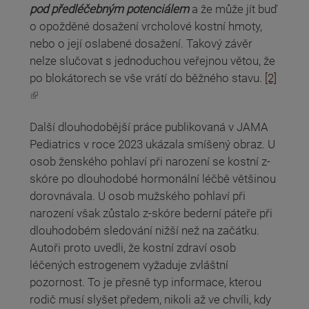
pod předléčebným potenciálem
a že může jít buď
o opožděné dosažení vrcholové kostní hmoty,
nebo o její oslabené dosažení. Takový závěr
nelze slučovat s jednoduchou veřejnou větou, že
po blokátorech se vše vrátí do běžného stavu.
[2]
(odkaz je externí)
Další dlouhodobější práce publikovaná v JAMA
Pediatrics v roce 2023 ukázala smíšený obraz. U
osob ženského pohlaví při narození se kostní z-
skóre po dlouhodobé hormonální léčbě většinou
dorovnávala. U osob mužského pohlaví při
narození však zůstalo z-skóre bederní páteře při
dlouhodobém sledování nižší než na začátku.
Autoři proto uvedli, že kostní zdraví osob
léčených estrogenem vyžaduje zvláštní
pozornost. To je přesně typ informace, kterou
rodič musí slyšet předem, nikoli až ve chvíli, kdy