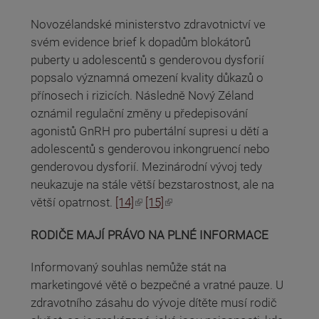
Novozélandské ministerstvo zdravotnictví ve
svém evidence brief k dopadům blokátorů
puberty u adolescentů s genderovou dysforií
popsalo významná omezení kvality důkazů o
přínosech i rizicích. Následně Nový Zéland
oznámil regulační změny u předepisování
agonistů GnRH pro pubertální supresi u dětí a
adolescentů s genderovou inkongruencí nebo
genderovou dysforií. Mezinárodní vývoj tedy
neukazuje na stále větší bezstarostnost, ale na
(odkaz je externí)
(odkaz je externí)
větší opatrnost.
[14]
[15]
RODIČE MAJÍ PRÁVO NA PLNÉ INFORMACE
Informovaný souhlas nemůže stát na
marketingové větě o bezpečné a vratné pauze. U
zdravotního zásahu do vývoje dítěte musí rodič