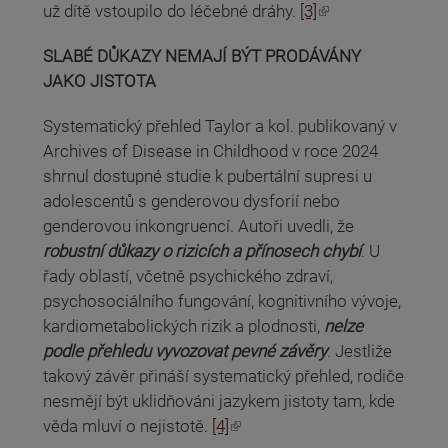
(odkaz je externí)
už dítě vstoupilo do léčebné dráhy.
[3]
SLABÉ DŮKAZY NEMAJÍ BÝT PRODÁVÁNY
JAKO JISTOTA
Systematický přehled Taylor a kol. publikovaný v
Archives of Disease in Childhood v roce 2024
shrnul dostupné studie k pubertální supresi u
adolescentů s genderovou dysforií nebo
genderovou inkongruencí. Autoři uvedli, že
robustní důkazy o rizicích a přínosech chybí
. U
řady oblastí, včetně psychického zdraví,
psychosociálního fungování, kognitivního vývoje,
kardiometabolických rizik a plodnosti,
nelze
podle přehledu vyvozovat pevné závěry
. Jestliže
takový závěr přináší systematický přehled, rodiče
nesmějí být uklidňováni jazykem jistoty tam, kde
(odkaz je externí)
věda mluví o nejistotě.
[4]