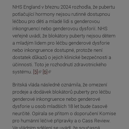
NHS England v březnu 2024 rozhodla, že pubertu
potlačující hormony nejsou rutinně dostupnou
léčbou pro děti a mladé lidi s genderovou
inkongruencí nebo genderovou dysforií. NHS
veřejně uvádí, že blokátory puberty nejsou dětem
a mladým lidem pro léčbu genderové dysforie
nebo inkongruence dostupné, protože není
dostatek důkazů o jejich klinické bezpečnosti a
účinnosti. Toto je rozhodnutí zdravotnického
(odkaz je externí)
(odkaz je externí)
systému.
[5]
[6]
Britská vláda následně oznámila, že omezení
prodeje a dodávek blokátorů puberty pro léčbu
genderové inkongruence nebo genderové
dysforie u osob mladších 18 let bude časově
neurčité. Opírala se přitom o doporučení Komise
pro humánní léčivé přípravky a o Cass Review.
Ve vládním sdělení se uvádí, že současná