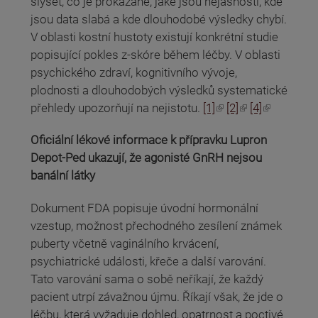
slyšet, co je prokázané, jaké jsou nejasnosti, kde
jsou data slabá a kde dlouhodobé výsledky chybí.
V oblasti kostní hustoty existují konkrétní studie
popisující pokles z-skóre během léčby. V oblasti
psychického zdraví, kognitivního vývoje,
plodnosti a dlouhodobých výsledků systematické
(odkaz je externí)
(odkaz je externí)
(odkaz je externí)
přehledy upozorňují na nejistotu.
[1]
[2]
[4]
Oficiální lékové informace k přípravku Lupron
Depot-Ped ukazují, že agonisté GnRH nejsou
banální látky
Dokument FDA popisuje úvodní hormonální
vzestup, možnost přechodného zesílení známek
puberty včetně vaginálního krvácení,
psychiatrické události, křeče a další varování.
Tato varování sama o sobě neříkají, že každý
pacient utrpí závažnou újmu. Říkají však, že jde o
léčbu, která vyžaduje dohled, opatrnost a poctivé