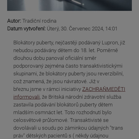
Autor:
Tradiční rodina
Datum vytvoření:
Úterý, 30. Červenec 2024, 14:01
Blokátory puberty, nejčastěji podávaný Lupron, již
nebudou podávány dětem do 18. let. Poměrně
dlouhou dobu panoval oficiální směr
podporovaný zejména často transaktivistickými
skupinami, že blokátory puberty jsou reverzibilní,
což znamená, že jsou návratové. Již v
březnu jsme v rámci iniciativy
ZACHRAŇMEDĚTI
informovali
, že Britská národní zdravotní služba
zastavila podávání blokátorů puberty dětem
mladším osmnáct let. Toto rozhodnutí bylo
celosvětově průlomové. Transaktivisté se
dovolávali u soudu po záminkou údajných "trans
práv" dětských pacientů s ( někdy údajnou