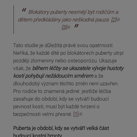
Blokátory puberty nesmějí být rodičům a
(odkaz je externí)
dětem předkládány jako neškodná pauza
[2]
(odkaz je externí)
[5]
Tato studie je důležitá právě svou opatrností.
Neříká, že každé dítě po blokátorech puberty utrpí
později zlomeniny nebo osteoporózu. Ukazuje
však, že
během léčby se ukazatele vývoje hustoty
kostí pohybují nežádoucím směrem
a že
dlouhodobý význam těchto změn není uzavřen.
Pro rodiče to znamená jediné: jestliže léčba
zasahuje do období, kdy se vytváří budoucí
pevnost kostí, musí být každé tvrzení o
(odkaz je externí)
bezpečnosti velmi přesné.
[1]
Puberta je období, kdy se vytváří velká část
budoucí kostní hmoty