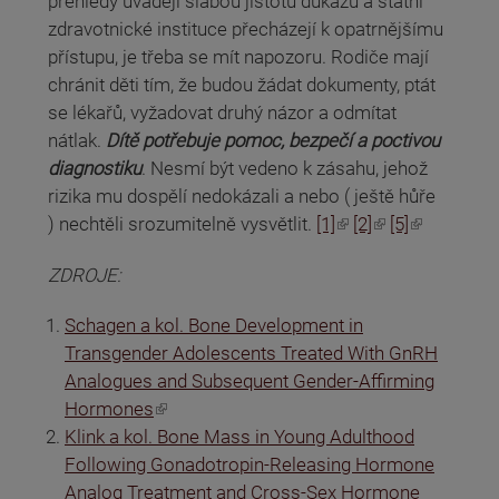
přehledy uvádějí slabou jistotu důkazů a státní
zdravotnické instituce přecházejí k opatrnějšímu
přístupu, je třeba se mít napozoru. Rodiče mají
chránit děti tím, že budou žádat dokumenty, ptát
se lékařů, vyžadovat druhý názor a odmítat
nátlak.
Dítě potřebuje pomoc, bezpečí a poctivou
diagnostiku
. Nesmí být vedeno k zásahu, jehož
rizika mu dospělí nedokázali a nebo ( ještě hůře
(odkaz je externí)
(odkaz je externí)
(odkaz je externí)
) nechtěli srozumitelně vysvětlit.
[1]
[2]
[5]
ZDROJE:
Schagen a kol. Bone Development in
Transgender Adolescents Treated With GnRH
Analogues and Subsequent Gender-Affirming
(odkaz je externí)
Hormones
Klink a kol. Bone Mass in Young Adulthood
Following Gonadotropin-Releasing Hormone
Analog Treatment and Cross-Sex Hormone