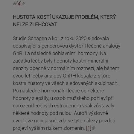
(odkaz je externí)
(odkaz je externí)
[4]
HUSTOTA KOSTÍ UKAZUJE PROBLÉM, KTERÝ
NELZE ZLEHČOVAT
Studie Schagen a kol. z roku 2020 sledovala
dospívající s genderovou dysforií léčené analogy
GnRH a následně pohlavními hormony. Na
začátku léčby byly hodnoty kostní minerální
denzity obecně v normálním rozmezí, ale během
dvou let léčby analogy GnRH klesala z-skóre
kostní hustoty ve všech sledovaných skupinách.
Po následné hormonální léčbě se některé
hodnoty zlepšily, u osob mužského pohlaví při
narození léčených estrogenem však zůstávaly
některé hodnoty pod nulou. Autoři výslovně
uvedli, že není jasné, zda se tyto nálezy později
(odkaz je externí)
projeví vyšším rizikem zlomenin.
[1]