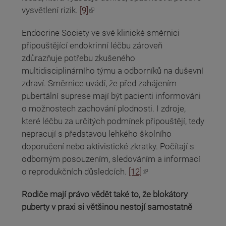
(odkaz je externí)
vysvětlení rizik.
[9]
Endocrine Society ve své klinické směrnici
připouštějící endokrinní léčbu zároveň
zdůrazňuje potřebu zkušeného
multidisciplinárního týmu a odborníků na duševní
zdraví. Směrnice uvádí, že před zahájením
pubertální suprese mají být pacienti informováni
o možnostech zachování plodnosti. I zdroje,
které léčbu za určitých podmínek připouštějí, tedy
nepracují s představou lehkého školního
doporučení nebo aktivistické zkratky. Počítají s
odborným posouzením, sledováním a informací
(odkaz je externí)
o reprodukčních důsledcích.
[12]
Rodiče mají právo vědět také to, že blokátory
puberty v praxi si většinou nestojí samostatně