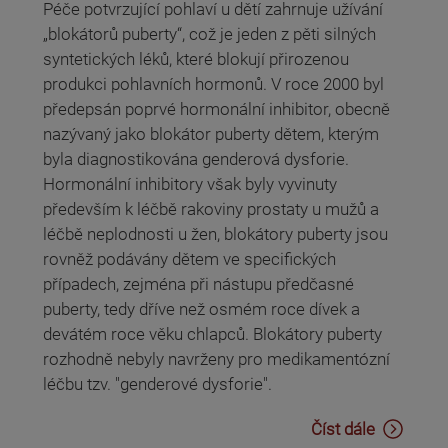
Péče potvrzující pohlaví u dětí zahrnuje užívání
„blokátorů puberty“, což je jeden z pěti silných
syntetických léků, které blokují přirozenou
produkci pohlavních hormonů. V roce 2000 byl
předepsán poprvé hormonální inhibitor, obecně
nazývaný jako blokátor puberty dětem, kterým
byla diagnostikována genderová dysforie.
Hormonální inhibitory však byly vyvinuty
především k léčbě rakoviny prostaty u mužů a
léčbě neplodnosti u žen, blokátory puberty jsou
rovněž podávány dětem ve specifických
případech, zejména při nástupu předčasné
puberty, tedy dříve než osmém roce dívek a
devátém roce věku chlapců. Blokátory puberty
rozhodně nebyly navrženy pro medikamentózní
léčbu tzv. "genderové dysforie".
Číst dále