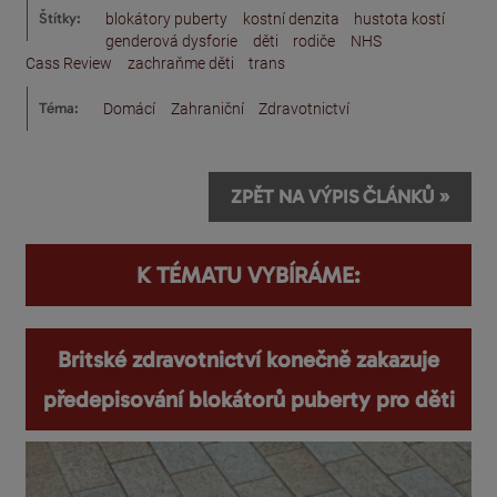
Štítky:
blokátory puberty
kostní denzita
hustota kostí
genderová dysforie
děti
rodiče
NHS
Cass Review
zachraňme děti
trans
Téma:
Domácí
Zahraniční
Zdravotnictví
ZPĚT NA VÝPIS ČLÁNKŮ »
K TÉMATU VYBÍRÁME:
Britské zdravotnictví konečně zakazuje
předepisování blokátorů puberty pro děti