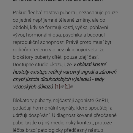
Pokud "léčba" zastaví pubertu, nezasahuje pouze
do jedné nepříjemné tělesné změny, ale do
období, kdy se formují kosti, výška, pohlavní
vývoj, hormonální osa, psychika a budoucí
reprodukční schopnost. Právě proto musí být
rodičům řečeno víc než uklidňující věta, že
blokátory puberty dítěti pouze „dají čas“.
Dostupné studie ukazují, že
v oblasti kostní
hustoty existuje reálný varovný signál a zároveň
chybí jistota dlouhodobých výsledků - tedy
(odkaz je externí)
(odkaz je externí)
vědeckých důkazů
.
[1]
[2]
Blokátory puberty, nejčastěji agonisté GnRH,
potlačují hormonální signály, které spouštějí a
udržují dospívání. U diagnostikované předčasné
puberty jde o jiný medicínský kontext, protože
léčba brzdí patologicky předčasný nástup