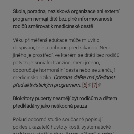
Škola, poradna, nezisková organizace ani externí
program nemají dítě bez plné informovanosti
rodičů směrovat k medicínské cestě
Věku přiměřená edukace může mluvit o
dospívání, těle a ochraně před šikanou. Něco
jiného je prostředí, ve kterém se dítěti bez rodičů
potvrzuje sociální tranzice, mění jméno,
doporučuje hormonální cesta nebo se zlehčují
medicínská rizika.
Ochrana dítěte má přednost
(odkaz je externí)
(odkaz je externí)
před aktivistickým programem
.
[6]
[7]
Blokátory puberty nesmějí být rodičům a dětem
předkládány jako neškodná pauza
Pokud odborné studie současně popisují
pokles ukazatelů hustoty kostí, systematické