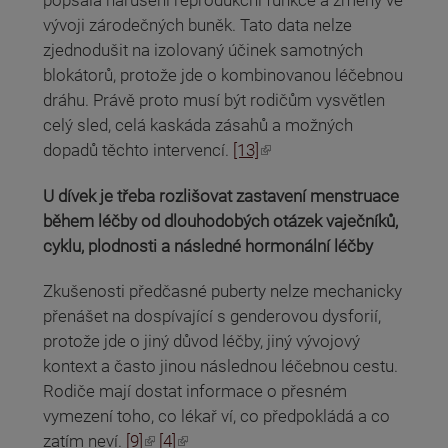
popsala narušení reprodukční funkce a změny ve
vývoji zárodečných buněk. Tato data nelze
zjednodušit na izolovaný účinek samotných
blokátorů, protože jde o kombinovanou léčebnou
dráhu. Právě proto musí být rodičům vysvětlen
celý sled, celá kaskáda zásahů a možných
(odkaz je externí)
dopadů těchto intervencí.
[13]
U dívek je třeba rozlišovat zastavení menstruace
během léčby od dlouhodobých otázek vaječníků,
cyklu, plodnosti a následné hormonální léčby
Zkušenosti předčasné puberty nelze mechanicky
přenášet na dospívající s genderovou dysforií,
protože jde o jiný důvod léčby, jiný vývojový
kontext a často jinou následnou léčebnou cestu.
Rodiče mají dostat informace o přesném
vymezení toho, co lékař ví, co předpokládá a co
(odkaz je externí)
(odkaz je externí)
zatím neví.
[9]
[4]