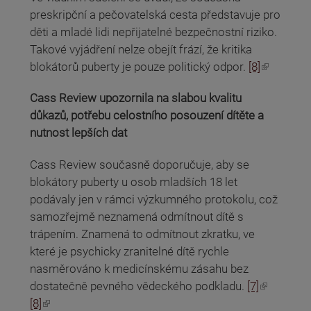
preskripční a pečovatelská cesta představuje pro
děti a mladé lidi nepřijatelné bezpečnostní riziko.
Takové vyjádření nelze obejít frází, že kritika
(odkaz je externí)
blokátorů puberty je pouze politický odpor.
[8]
Cass Review upozornila na slabou kvalitu
důkazů, potřebu celostního posouzení dítěte a
nutnost lepších dat
Cass Review současně doporučuje, aby se
blokátory puberty u osob mladších 18 let
podávaly jen v rámci výzkumného protokolu, což
samozřejmě neznamená odmítnout dítě s
trápením. Znamená to odmítnout zkratku, ve
které je psychicky zranitelné dítě rychle
nasměrováno k medicínskému zásahu bez
(odkaz je externí)
dostatečně pevného vědeckého podkladu.
[7]
(odkaz je externí)
[8]