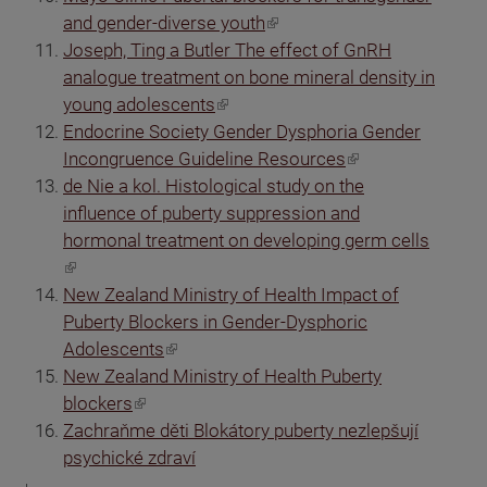
(odkaz je externí)
and gender-diverse youth
Joseph, Ting a Butler The effect of GnRH
analogue treatment on bone mineral density in
(odkaz je externí)
young adolescents
Endocrine Society Gender Dysphoria Gender
(odkaz je externí)
Incongruence Guideline Resources
de Nie a kol. Histological study on the
influence of puberty suppression and
hormonal treatment on developing germ cells
(odkaz je externí)
New Zealand Ministry of Health Impact of
Puberty Blockers in Gender-Dysphoric
(odkaz je externí)
Adolescents
New Zealand Ministry of Health Puberty
(odkaz je externí)
blockers
Zachraňme děti Blokátory puberty nezlepšují
psychické zdraví