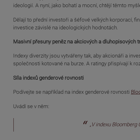
ideologií. A nyní, jako bohatí a mocní, chtějí těmto 
Dělají to přední investoři a šéfové velkých korporací, f
investice závislé na ideologických hodnotách.
Masivní přesuny peněz na akciových a dluhopisových tr
Indexy diverzity jsou vytvářeny tak, aby akcionáři a inv
společnosti kotované na burze. A ratingy přispívají k ro
Síla indexů genderové rovnosti
(odkaz je externí)
Podívejte se například na index genderové rovnosti
Blo
Uvádí se v něm:
„V indexu Bloomberg Ge