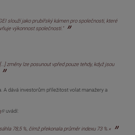
GEI slouží jako prubířský kámen pro společnosti, které
ivňuje výkonnost společnosti."
..] změny lze posunout vpřed pouze tehdy, když jsou
a. A dává investorům příležitost volat manažery a
p
uvádí:
osáhla 78,5 %, čímž překonala průměr indexu 73 %.«