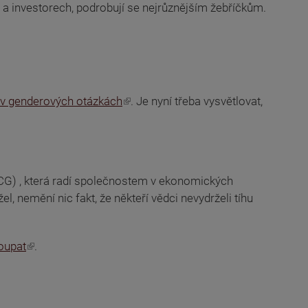
ch a investorech, podrobují se nejrůznějším žebříčkům.
u v genderových otázkách
. Je nyní třeba vysvětlovat,
G) , která radí společnostem v ekonomických
, nemění nic fakt, že někteří vědci nevydrželi tíhu
toupat
.