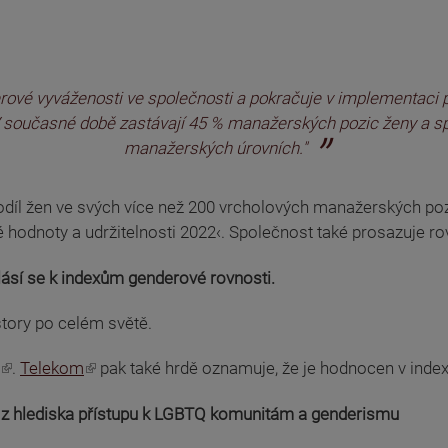
ové vyváženosti ve společnosti a pokračuje v implementaci poli
y. V současné době zastávají 45 % manažerských pozic ženy a s
manažerských úrovních."
podíl žen ve svých více než 200 vrcholových manažerských po
é hodnoty a udržitelnosti 2022‹. Společnost také prosazuje r
hlásí se k indexům genderové rovnosti.
estory po celém světě.
.
Telekom
pak také hrdě oznamuje, že je hodnocen v inde
ly z hlediska přístupu k LGBTQ komunitám a genderismu