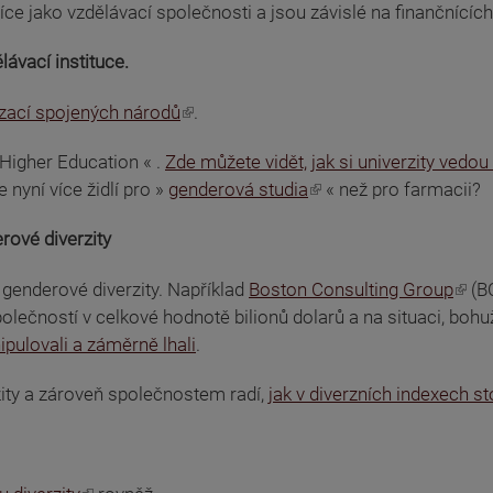
více jako vzdělávací společnosti a jsou závislé na finančnící
lávací instituce.
zací spojených národů
.
 Higher Education « .
Zde můžete vidět, jak si univerzity vedo
nyní více židlí pro »
genderová studia
« než pro farmacii?
ové diverzity
genderové diverzity. Například
Boston Consulting Group
(BC
ečností v celkové hodnotě bilionů dolarů a na situaci, bohužel
ipulovali a záměrně lhali
.
zity a zároveň společnostem radí,
jak v diverzních indexech s