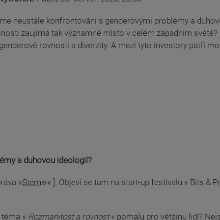
sme neustále konfrontováni s genderovými problémy a duhovo
nosti zaujímá tak významné místo v celém západním světě? P
genderové rovnosti a diverzity. A mezi tyto investory patří 
émy a duhovou ideologií?
ráva »
Stern
« ]. Objeví se tam na start-up festivalu » Bits & 
m téma »
Rozmanitost a rovnost
« pomalu pro většinu lidí? N