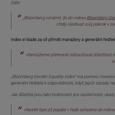
Dále:
(odkaz je externí)
„Bloomberg oznámil, že do indexu
Bloomberg Gen
chtějí sledovat svůj pokrok v z
Index si klade za cíl přimět manažery a generální ředit
»Nemůžeme přehnaně zdůrazňovat důležitost veden
s
„
Bloomberg Gender Equality Index
“ má pomoci investorů
generální ředitele k odpovědnosti, když jejich zásady n
(odkaz je externí)
Jak důležitá jsou tato hodnocení pro společnosti, ukazuj
»Nestlé bylo již popáté v řadě zařazeno do inde