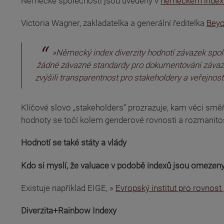
(odkaz je externí)
Německé společnosti jsou uvedeny v
německém indexu
(odkaz je externí)
Victoria Wagner, zakladatelka a generální ředitelka
Bey
»Německý index diverzity hodnotí závazek společ
žádné závazné standardy pro dokumentování závazku
zvýšili transparentnost pro stakeholdery a veřejnos
Klíčové slovo „stakeholders“ prozrazuje, kam věci směřuj
hodnoty se točí kolem genderové rovnosti a rozmanitos
Hodnotí se také státy a vlády
Kdo si myslí, že valuace v podobě indexů jsou omezeny p
(odkaz je externí)
(odkaz je externí)
Existuje například EIGE, »
Evropský institut pro rovnost
Diverzita+Rainbow Indexy