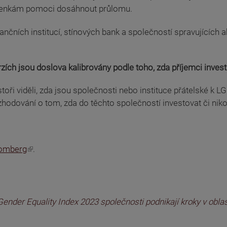
myšlenkám pomoci dosáhnout průlomu.
inančních institucí, stínových bank a společností spravujících
zích jsou doslova kalibrovány podle toho, zda příjemci inve
estoři viděli, zda jsou společnosti nebo instituce přátelské k 
zhodování o tom, zda do těchto společností investovat či nikol
omberg
.
nder Equality Index 2023 společnosti podnikají kroky v oblast