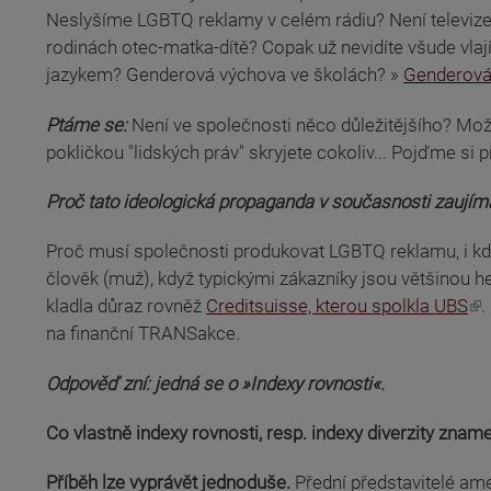
Neslyšíme LGBTQ reklamy v celém rádiu? Není televize
rodinách otec-matka-dítě? Copak už nevidíte všude vl
(odkaz je externí)
jazykem? Genderová výchova ve školách? »
Genderová
Ptáme se:
Není ve společnosti něco důležitějšího? Možn
pokličkou "lidských práv" skryjete cokoliv... Pojďme si p
Proč tato ideologická propaganda v současnosti zaují
Proč musí společnosti produkovat LGBTQ reklamu, i když 
(odkaz je externí)
člověk (muž), když typickými zákazníky jsou většinou 
(odkaz je externí)
kladla důraz rovněž
Creditsuisse, kterou spolkla UBS
.
na finanční TRANSakce.
Odpověď zní: jedná se o »Indexy rovnosti«.
Co vlastně indexy rovnosti, resp. indexy diverzity zname
Příběh lze vyprávět jednoduše.
Přední představitelé amer