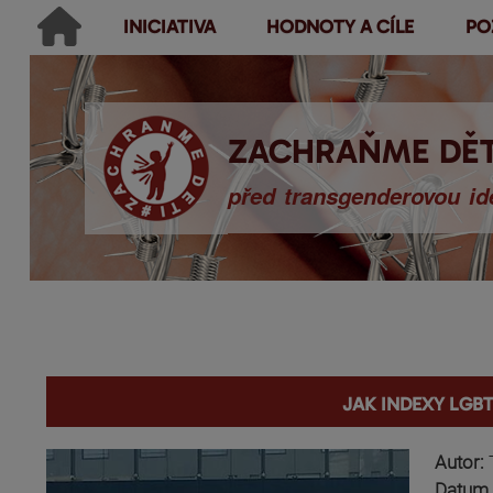
INICIATIVA
HODNOTY A CÍLE
PO
Main menu
Hledat
Ikonky sociálních sítí
Vyhledávání
ZACHRAŇME DĚT
před transgenderovou ide
You are here
Jak indexy LGB
Autor:
Datum 