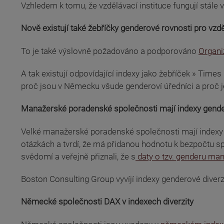
Vzhledem k tomu, že vzdělávací instituce fungují stále 
Nově existují také žebříčky genderové rovnosti pro vzdě
(odkaz je externí)
To je také výslovně požadováno a podporováno
Organi
(odkaz je externí)
A tak existují odpovídající indexy jako žebříček » Times
(odkaz je externí)
proč jsou v Německu všude genderoví úředníci a proč je 
Manažerské poradenské společnosti mají indexy gender
(odkaz je externí)
Velké manažerské poradenské společnosti mají indexy 
otázkách a tvrdí, že má přidanou hodnotu k bezpočtu spol
svědomí a veřejně přiznali, že s
daty o tzv. genderu man
(odkaz je externí)
Boston Consulting Group vyvíjí indexy genderové diver
Německé společnosti DAX v indexech diverzity