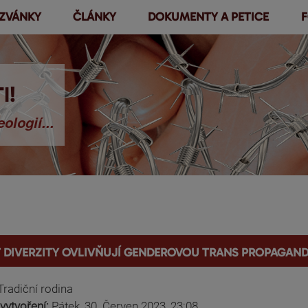
ZVÁNKY
ČLÁNKY
DOKUMENTY A PETICE
F
Přejít k
hlavnímu
obsahu
I!
ologií...
T diverzity ovlivňují genderovou trans propaga
Tradiční rodina
vytvoření:
Pátek, 30. Červen 2023, 23:08