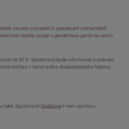
tik, iniciativ a projektů k vybudování rozmanitější,
polečnost nadále usiluje o genderovou paritu na všech
zicích na 30 %. Společnost bude informovat o pokroku
ovnost pohlaví v rámci svého dodavatelského řetězce,
xu také. Společnost
Vodafone
není výjimkou.