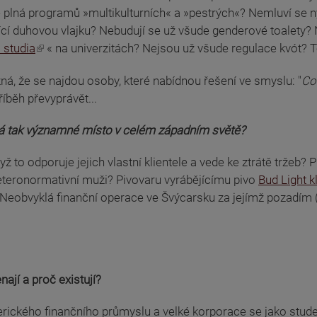
 plná programů »multikulturních« a »pestrých«? Nemluví se 
ající duhovou vlajku? Nebudují se už všude genderové toale
 studia
« na univerzitách? Nejsou už všude regulace kvót? 
á, že se najdou osoby, které nabídnou řešení ve smyslu: "
Co 
říběh převyprávět...
má tak významné místo v celém západním světě?
to odporuje jejich vlastní klientele a vede ke ztrátě tržeb? 
heteronormativní muži? Pivovaru vyrábějícímu pivo
Bud Light k
 Neobvyklá finanční operace ve Švýcarsku za jejímž pozadím (.
nají a proč existují?
ického finančního průmyslu a velké korporace se jako studenti