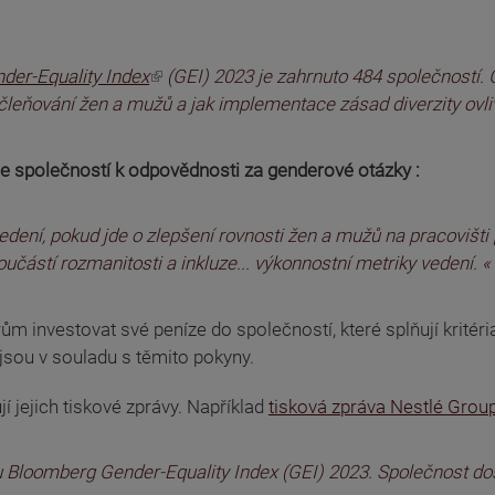
der-Equality Index
(GEI) 2023 je zahrnuto 484 společností. 
ačleňování žen a mužů a jak implementace zásad diverzity ovl
ele společností k odpovědnosti za genderové otázky :
í, pokud jde o zlepšení rovnosti žen a mužů na pracovišti [.
oučástí rozmanitosti a inkluze... výkonnostní metriky vedení. «
m investovat své peníze do společností, které splňují kritéri
ejsou v souladu s těmito pokyny.
í jejich tiskové zprávy. Například
tisková zpráva Nestlé Grou
xu Bloomberg Gender-Equality Index (GEI) 2023. Společnost d