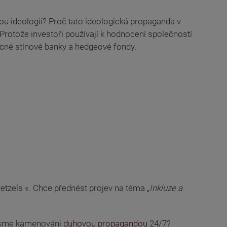
u ideologií? Proč tato ideologická propaganda v
rotože investoři používají k hodnocení společností
mocné stínové banky a hedgeové fondy.
Pretzels «. Chce přednést projev na téma „
Inkluze a
ejsme kamenováni
duhovou propagandou
24/7?