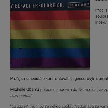
Proč j
součas
indexy 
Proč jsme neustále konfrontováni s genderovými probl
(odkaz je externí)
Michelle Obama
přijede na podzim do Německa [ viz zp
rozmanitost
“.
"
Už zase?
" mohl by se někdo zeptat. Nedostává se vá