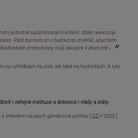
ím jednotně uplatňovaných kritérií. Stále neexistují
lnosti. Rádi bychom to v budoucnu změnili, abychom
louhodobě zintenzivnily svůj závazek k diverzitě.«
en na vyhlídkách na zisk, ale také na hodnotách. A tyto
tí i veřejné instituce a dokonce i vlády a státy.
 ohledem na jejich genderové politiky [
CZ
2023 ].