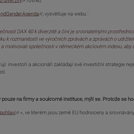
 diverzity
rovněž
ondGenderAgenda
, vysvětluje na webu :
ností DAX 40 k diverzitě a činí je srovnatelnými prostřednictv
 k rozmanitosti ve výročních zprávách a zprávách o udržite
t a motivovali společnosti v německém akciovém indexu, aby d
í: investoři a akcionáři zakládají své investiční strategie nej
ti.
ouze na firmy a soukromé instituce, mýlí se. Protože se hodno
 pohlaví
«, ve kterém jsou země EU hodnoceny a srovnávány s