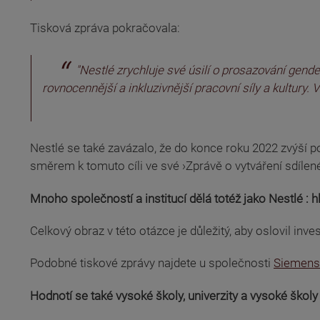
Tisková zpráva pokračovala:
"Nestlé zrychluje své úsilí o prosazování gender
rovnocennější a inkluzivnější pracovní síly a kultur
Nestlé se také zavázalo, že do konce roku 2022 zvýší 
směrem k tomuto cíli ve své ›Zprávě o vytváření sdílen
Mnoho společností a institucí dělá totéž jako Nestlé : 
Celkový obraz v této otázce je důležitý, aby oslovil inv
(odkaz je externí)
(odkaz je externí)
(odkaz je externí)
Podobné tiskové zprávy najdete u společnosti
Siemens
Hodnotí se také vysoké školy, univerzity a vysoké ško