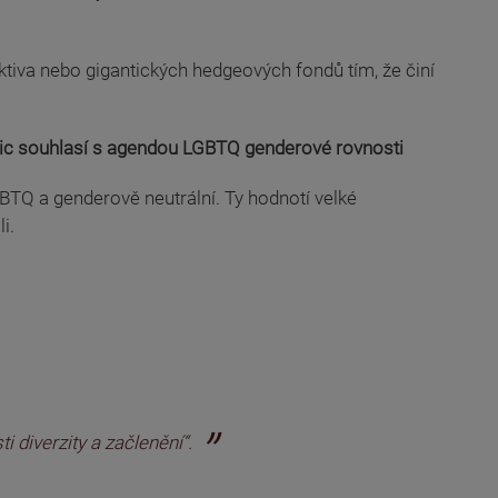
 aktiva nebo gigantických hedgeových fondů tím, že činí
stic souhlasí s agendou LGBTQ genderové rovnosti
LGBTQ a genderově neutrální. Ty hodnotí velké
i.
i diverzity a začlenění“.