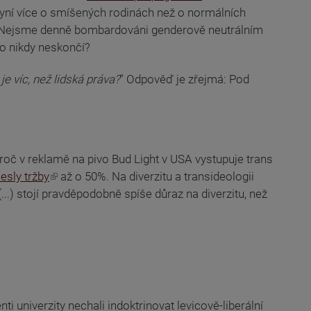
nyní více o smíšených rodinách než o normálních
ty? Nejsme denně bombardováni genderově neutrálním
To nikdy neskončí?
je víc, než lidská práva?
" Odpověď je zřejmá: Pod
Proč v reklamě na pivo Bud Light v USA vystupuje trans
lesly tržby
až o 50%. Na diverzitu a transideologii
..) stojí pravděpodobně spíše důraz na diverzitu, než
 univerzity nechali indoktrinovat levicově-liberální