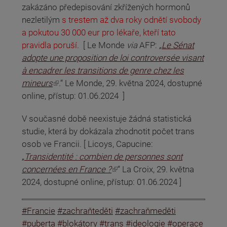
zakázáno předepisování zkřížených hormonů
nezletilým
s trestem až dva roky odnětí svobody
a pokutou 30 000 eur pro lékaře, kteří tato
pravidla poruší
. [ Le Monde
via
AFP:
„Le Sénat
adopte une proposition de loi controversée visant
à encadrer les transitions de genre chez les
(odkaz je externí)
mineurs
.“ Le Monde, 29. května 2024, dostupné
online, přístup: 01.06.2024 ]
V současné době neexistuje žádná statistická
studie, která by dokázala zhodnotit počet trans
osob ve Francii. [ Licoys, Capucine:
„
Transidentité : combien de personnes sont
(odkaz je externí)
concernées en France ?
“ La Croix, 29. května
2024, dostupné online, přístup: 01.06.2024 ]
#Francie
#zachraňteděti
#zachraňmeděti
#puberta
#blokátory
#trans
#ideologie
#operace