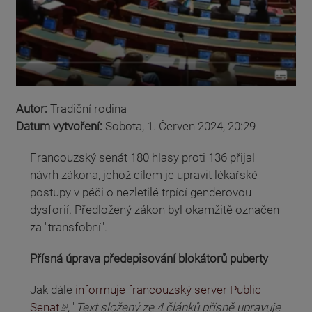
Autor:
Tradiční rodina
Datum vytvoření:
Sobota, 1. Červen 2024, 20:29
Francouzský senát 180 hlasy proti 136 přijal
návrh zákona, jehož cílem je upravit lékařské
postupy v péči o nezletilé trpící genderovou
dysforií. Předložený zákon byl okamžitě označen
za "transfobní".
Přísná úprava předepisování blokátorů puberty
Jak dále
informuje francouzský server Public
(odkaz je externí)
Senat
, "
Text složený ze 4 článků přísně upravuje