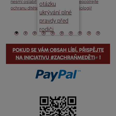
nesmí oslabit
nepopírejte
Is
otázku
ochranu dítěte
biologii!
úm
ukrývání plné
po
pravdy před
ře
rodiči
POKUD SE VÁM OBSAH LÍBÍ, PŘISPĚJTE
(odkaz je externí)
NA INICIATIVU #ZACHRAŇMEDĚTI
!