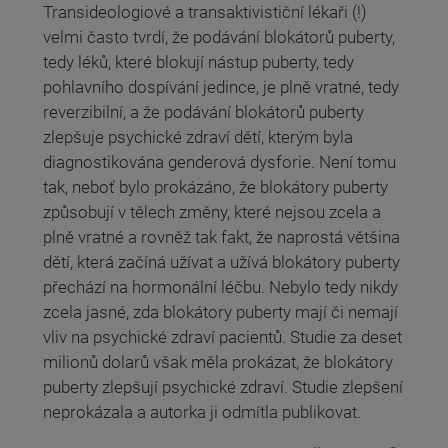
Transideologiové a transaktivističní lékaři (!)
velmi často tvrdí, že podávání blokátorů puberty,
tedy léků, které blokují nástup puberty, tedy
pohlavního dospívání jedince, je plně vratné, tedy
reverzibilní, a že podávání blokátorů puberty
zlepšuje psychické zdraví dětí, kterým byla
diagnostikována genderová dysforie. Není tomu
tak, neboť bylo prokázáno, že blokátory puberty
způsobují v tělech změny, které nejsou zcela a
plně vratné a rovněž tak fakt, že naprostá většina
dětí, která začíná užívat a užívá blokátory puberty
přechází na hormonální léčbu. Nebylo tedy nikdy
zcela jasné, zda blokátory puberty mají či nemají
vliv na psychické zdraví pacientů. Studie za deset
milionů dolarů však měla prokázat, že blokátory
puberty zlepšují psychické zdraví. Studie zlepšení
neprokázala a autorka ji odmítla publikovat.