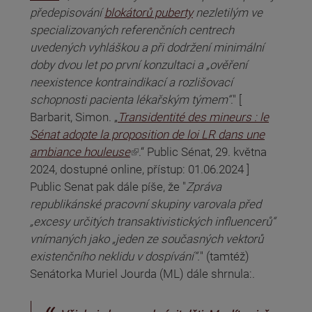
předepisování
blokátorů puberty
nezletilým ve
specializovaných referenčních centrech
uvedených vyhláškou a při dodržení minimální
doby dvou let po první konzultaci a „ověření
neexistence kontraindikací a rozlišovací
schopnosti pacienta lékařským týmem“
." [
Barbarit, Simon. „
Transidentité des mineurs : le
Sénat adopte la proposition de loi LR dans une
(odkaz je externí)
ambiance houleuse
.“ Public Sénat, 29. května
2024, dostupné online, přístup: 01.06.2024 ]
Public Senat pak dále píše, že "
Zpráva
republikánské pracovní skupiny varovala před
„excesy určitých transaktivistických influencerů“
vnímaných jako „jeden ze současných vektorů
existenčního neklidu v dospívání“.
" (tamtéž)
Senátorka Muriel Jourda (ML) dále shrnula:.