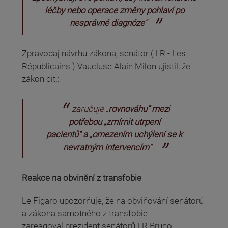
léčby nebo operace změny pohlaví po
nesprávné diagnóze
“
Zpravodaj návrhu zákona, senátor ( LR - Les
Républicains ) Vaucluse Alain Milon ujistil, že
zákon cit.:
zaručuje
„
rovnováhu“
mezi
potřebou
„zmírnit utrpení
pacientů“
a
„omezením uchýlení se k
nevratným intervencím
“
.
Reakce na obvinění z transfobie
Le Figaro upozorňuje, že na obviňování senátorů
a zákona samotného z transfobie
zareagoval prezident senátorů LR Bruno