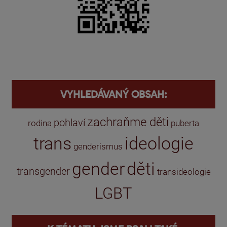
VYHLEDÁVANÝ OBSAH:
zachraňme děti
pohlaví
rodina
puberta
trans
ideologie
genderismus
gender
děti
transgender
transideologie
LGBT