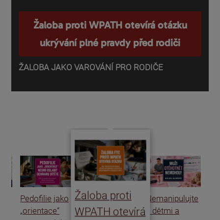
Žaloba proti WPATH otevírá otázku
ukrývání plné pravdy před rodiči
ŽALOBA JAKO VAROVÁNÍ PRO RODIČE
P
o
d
Žaloba proti
Pedofilie jako
Nemanipulujte
Uk
WPATH otevírá
„orientace“
s dětmi a
rat