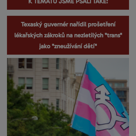
K TÉMATU JSME PSALI TAKÉ:
Texaský guvernér nařídil prošetření
lékařských zákroků na nezletilých "trans"
jako "zneužívání dětí"