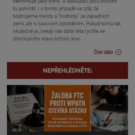
identifikuje jako trans. A spolužáci jsou ochotni
to potvrdit. I v tomto případě se zdá, že
kopírujeme trendy a "hodnoty" ze západních
zemí, ale s časovým zpožděním. Pokud tomu tak
skutečně je, čekají nás další léta rychle se
zhoršujícího stavu tohoto jevu.
Číst dále
NEPŘEHLÉDNĚTE: