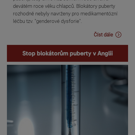
devátém roce věku chlapců. Blokátory puberty
rozhodně nebyly navrženy pro medikamentózní
léčbu tzv. "genderové dysforie".
Číst dále
Stop blokátorům puberty v Anglii