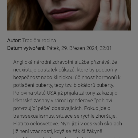
Autor:
Tradiční rodina
Datum vytvoření:
Pátek, 29. Březen 2024, 22:01
Anglická národní zdravotní služba přiznává, že
neexistuje dostatek důkazů, které by podpořily
bezpečnost nebo klinickou účinnost hormonů k
potlačení puberty, tedy tzv. blokátorů puberty.
Polovina států USA již přijala zákony zakazující
lékařské zásahy v rámci genderové "pohlaví
potvrzující péče" dospívajících. Pokud jde o
transsexualismus, situace se rychle zhoršuje.
Platí to celosvětově. Nyní již i v českých školách
již není vzácností, když se žák či žákyně