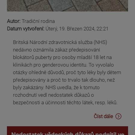
Autor:
Tradiční rodina
Datum vytvoření:
Úterý, 19. Březen 2024, 22:21
Britská Národní zdravotnická služba (NHS)
nedávno oznámila zákaz předepisování
blokátorů puberty pro osoby mladší 18 let na
klinikách pro genderovou identitu. To vyvolalo
otázky ohledně důvodů, proč tyto léky byly dětem
předepisovány a proč to trvalo tak dlouho, než
byly zakázány. NHS uvedla, že k tomuto
rozhodnutí vedl nedostatek důkazů o
bezpečnosti a účinnosti těchto látek, resp. léků.
Číst dále
Nedostatek vědeckých důkazů podnítil ve