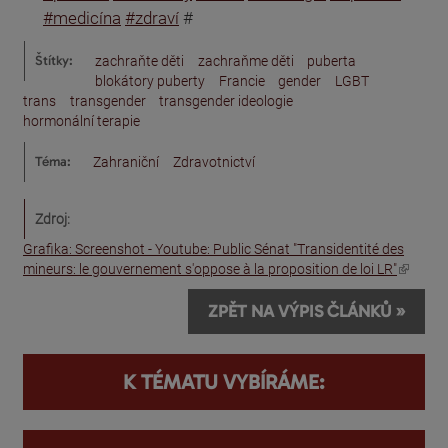
#medicína
#zdraví
#
Štítky:
zachraňte děti
zachraňme děti
puberta
blokátory puberty
Francie
gender
LGBT
trans
transgender
transgender ideologie
hormonální terapie
Téma:
Zahraniční
Zdravotnictví
Zdroj:
Grafika: Screenshot - Youtube: Public Sénat "Transidentité des
(odkaz je externí)
mineurs: le gouvernement s'oppose à la proposition de loi LR"
ZPĚT NA VÝPIS ČLÁNKŮ »
K TÉMATU VYBÍRÁME: