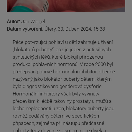
Autor:
Jan Weigel
Datum vytvoření:
Úterý, 30. Duben 2024, 15:38
Péče potvrzující pohlaví u dětí zahrnuje užívání
„blokátorů puberty“, což je jeden z pěti silných
syntetických léků, které blokují přirozenou
produkci pohlavních hormonů. V roce 2000 byl
předepsán poprvé hormonální inhibitor, obecně
nazývaný jako blokátor puberty dětem, kterým
byla diagnostikována genderová dysforie.
Hormonální inhibitory však byly vyvinuty
především k léčbě rakoviny prostaty u mužů a
léčbě neplodnosti u žen, blokátory puberty jsou
rovněž podávány dětem ve specifických
případech, zejména při nástupu předčasné
puberty, tedy dříve než osmém roce dívek a