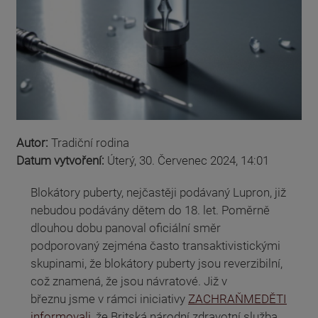
Autor:
Tradiční rodina
Datum vytvoření:
Úterý, 30. Červenec 2024, 14:01
Blokátory puberty, nejčastěji podávaný Lupron, již
nebudou podávány dětem do 18. let. Poměrně
dlouhou dobu panoval oficiální směr
podporovaný zejména často transaktivistickými
skupinami, že blokátory puberty jsou reverzibilní,
což znamená, že jsou návratové. Již v
březnu jsme v rámci iniciativy
ZACHRAŇMEDĚTI
informovali
, že Britská národní zdravotní služba