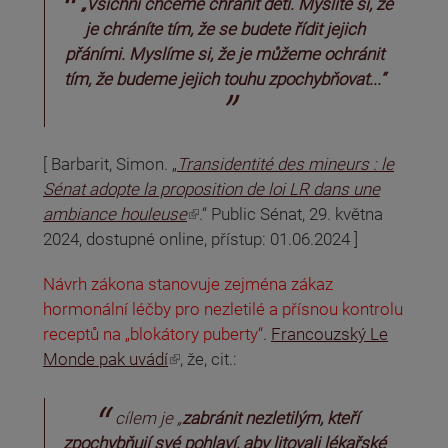
„Všichni chceme chránit děti. Myslíte si, že
je chráníte tím, že se budete řídit jejich
přáními. Myslíme si, že je můžeme ochránit
tím, že budeme jejich touhu zpochybňovat...“
[ Barbarit, Simon. „
Transidentité des mineurs : le
Sénat adopte la proposition de loi LR dans une
(odkaz je externí)
ambiance houleuse
.“ Public Sénat, 29. května
2024, dostupné online, přístup: 01.06.2024 ]
Návrh zákona stanovuje zejména zákaz
hormonální léčby pro nezletilé a přísnou kontrolu
receptů na „blokátory puberty“
.
Francouzský Le
(odkaz je externí)
Monde pak uvádí
, že, cit.:
cílem je
„
zabránit nezletilým, kteří
zpochybňují své pohlaví, aby litovali lékařské