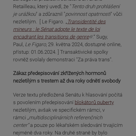
Retailleau, který uvedl, že "
Tento druh prohlášení
je urážkou
" a zdůraznil "
povinnost opatrnosti
" vůči
nezletilým. [ Le Figaro. „
Transidentité des
mineurs : le Sénat adopte le texte de loi
(odkaz je externí)
encadrant les transitions de genre
.“ Sugy,
Paul,
Le Figaro
, 29. května 2024, dostupné online,
přístup: 01.06.2024. ] Transaktivické spolky
rovněž svolaly demonstraci "Za práva trans".
Zákaz předepisování zkřížených hormonů
nezletilým s trestem až dva roky odnětí svobody
Verze textu předložená Senátu k hlasování počítá
s povolením předepisování
blokátorů puberty
nezletilým, avšak ve specifickém rámci, v
rámci
„multidisciplinárních referenčních
center“
a pouze po lékařském sledování trvajícím
nejméně dva roky. Na druhé straně by bylo