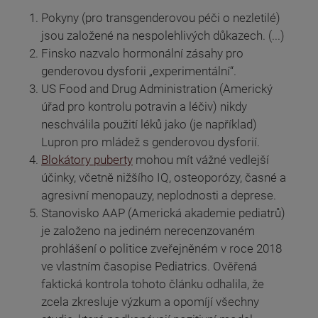
Pokyny (pro transgenderovou péči o nezletilé)
jsou založené na nespolehlivých důkazech. (...)
Finsko nazvalo hormonální zásahy pro
genderovou dysforii „experimentální“.
US Food and Drug Administration (Americký
úřad pro kontrolu potravin a léčiv) nikdy
neschválila použití léků jako (je například)
Lupron pro mládež s genderovou dysforií.
Blokátory puberty
mohou mít vážné vedlejší
účinky, včetně nižšího IQ, osteoporózy, časné a
agresivní menopauzy, neplodnosti a deprese.
Stanovisko AAP (Americká akademie pediatrů)
je založeno na jediném nerecenzovaném
prohlášení o politice zveřejněném v roce 2018
ve vlastním časopise Pediatrics. Ověřená
faktická kontrola tohoto článku odhalila, že
zcela zkresluje výzkum a opomíjí všechny