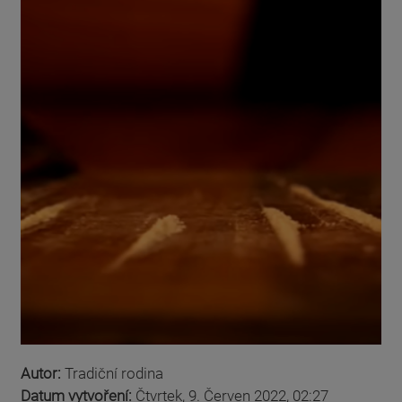
Autor:
Tradiční rodina
Datum vytvoření:
Čtvrtek, 9. Červen 2022, 02:27