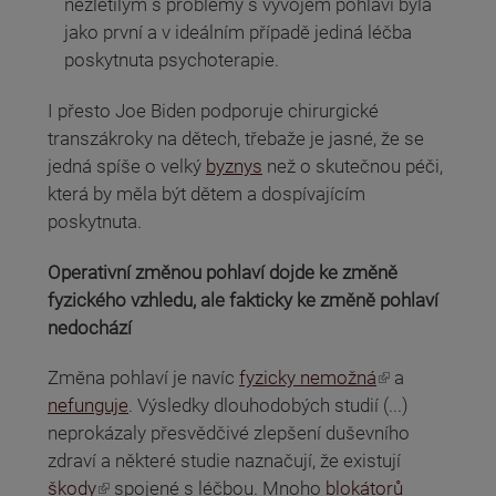
nezletilým s problémy s vývojem pohlaví byla
jako první a v ideálním případě jediná léčba
poskytnuta psychoterapie.
I přesto Joe Biden podporuje chirurgické
transzákroky na dětech, třebaže je jasné, že se
jedná spíše o velký
byznys
než o skutečnou péči,
která by měla být dětem a dospívajícím
poskytnuta.
Operativní změnou pohlaví dojde ke změně
fyzického vzhledu, ale fakticky ke změně pohlaví
nedochází
(odkaz je externí)
Změna pohlaví je navíc
fyzicky nemožná
a
nefunguje
. Výsledky dlouhodobých studií (...)
neprokázaly přesvědčivé zlepšení duševního
zdraví a některé studie naznačují, že existují
(odkaz je externí)
škody
spojené s léčbou. Mnoho
blokátorů