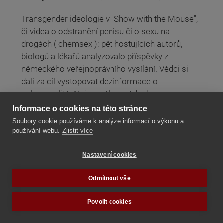
Transgender ideologie v "Show with the Mouse",
či videa o odstranění penisu či o sexu na
drogách ( chemsex ): pět hostujících autorů,
biologů a lékařů analyzovalo příspěvky z
německého veřejnoprávního vysílání. Vědci si
dali za cíl vystopovat dezinformace o
polysexualitě. Nejprve šlo o vědeckou
správnost. Vědci si dali za cíl vystopovat
Informace o cookies na této stránce
dezinformace o „polysexualitě“. Přáli si zjistit,
Soubory cookie používáme k analýze informací o výkonu a
zda je skutečně pravdou, že rakouské
používání webu.
Zjistit více
veřejnoprávní vysílání (ÖRR) zpochybňuje
potvrzené vědecké poznatky o dvojím pohlaví.
Nastavení cookies
Číst dále
Odmítnout vše
Povolit cookies
Nedostatek vědeckých důkazů podnítil ve