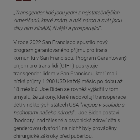
„Transgender lidé jsou jedni z nejstatečnějších
Američanů, které znám, a náš národ a svět jsou
díky nim silnější, živější a prosperující“.
V roce 2022 San Francisco spustilo nový
program garantovaného příjmu pro trans
komunitu v San Franciscu. Program Garantovaný
příjem pro trans lidi (GIFT) poskytuje
transgender lidem v San Franciscu, kteří mají
nízké příjmy 1 200 USD každý měsíc po dobu až
18 měsíců. Joe Biden se rovněž vyjádřil v tom
smyslu, že zákony, které nedovolují transoperace
dětí v některých státech USA "
nejsou v souladu s
hodnotami našeho národa
". Joe Biden postavil
"hodnoty" nad tělesné a psychické zdraví dětí s
genderovou dysforií, na nichž byly prováděny
chirurgické zákroky před pubertou.