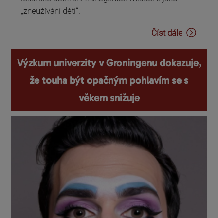
„zneužívání dětí“.
Číst dále
Výzkum univerzity v Groningenu dokazuje,
že touha být opačným pohlavím se s
věkem snižuje