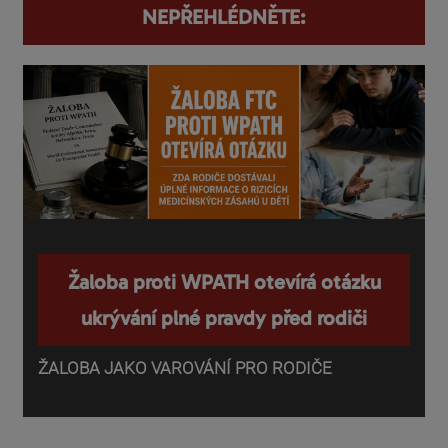
NEPŘEHLÉDNĚTE:
Žaloba proti WPATH otevírá otázku
ukrývání plné pravdy před rodiči
ŽALOBA JAKO VAROVÁNÍ PRO RODIČE
P
o
d