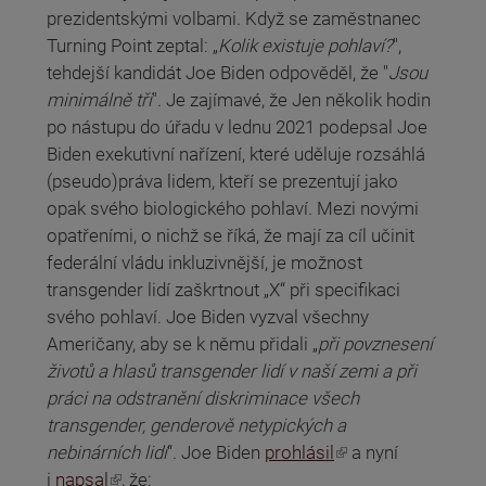
prezidentskými volbami. Když se zaměstnanec
Turning Point zeptal: „
Kolik existuje pohlaví?
",
tehdejší kandidát Joe Biden odpověděl, že "
Jsou
minimálně tři
". Je zajímavé, že Jen několik hodin
po nástupu do úřadu v lednu 2021 podepsal Joe
Biden exekutivní nařízení, které uděluje rozsáhlá
(pseudo)práva lidem, kteří se prezentují jako
opak svého biologického pohlaví. Mezi novými
opatřeními, o nichž se říká, že mají za cíl učinit
federální vládu inkluzivnější, je možnost
transgender lidí zaškrtnout „X“ při specifikaci
svého pohlaví. Joe Biden vyzval všechny
Američany, aby se k němu přidali „
při povznesení
životů a hlasů transgender lidí v naší zemi a při
práci na odstranění diskriminace všech
transgender, genderově netypických a
(odkaz je externí)
nebinárních lidí
“. Joe Biden
prohlásil
a nyní
(odkaz je externí)
i
napsal
, že: