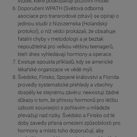
studie, které podkopávají pozitivní model.
Doporučení WPATH (Světová odborná
asociace pro transrodové zdraví) se opírají o
jedinou studii z Nizozemska (Holandský
protokol), o níž vědci prokázali, že obsahuje
fatální chyby v metodologii a je beztak
nepoužitelná pro velkou většinu teenagerů,
kteří dnes vyhledávají hormony a operace.
Existuje spousta příkladů, kdy se americké
lékařské organizace ve vědě mýlí.
Švédsko, Finsko, Spojené království a Florida
provedly systematické přehledy a všechny
dospěly ke stejnému závěru: neexistují žádné
důkazy o tom, že přínosy hormonů pro léčbu
úzkosti související s pohlavím u mládeže
převažují nad riziky. Švédsko a Finsko od té
doby zavedly přísná omezení způsobilosti pro
hormony a místo toho doporučují, aby