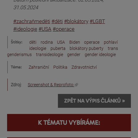
31.05.2024
#zachraňmeděti
#děti
#blokátory
#LGBT
#ideologie
#USA
#operace
Štítky:
děti
rodina
USA
Biden
operace
pohlaví
ideologie
puberta
blokátory puberty
trans
genderismus
transideologie
gender
gender ideologie
Téma:
Zahraniční
Politika
Zdravotnictví
(odkaz je externí)
Zdroj:
Screenshot & Reprofoto:
ZPĚT NA VÝPIS ČLÁNKŮ »
K TÉMATU VYBÍRÁME: