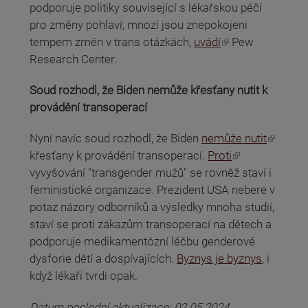
podporuje politiky související s lékařskou péčí
pro změny pohlaví; mnozí jsou znepokojeni
(odkaz je externí)
tempem změn v trans otázkách,
uvádí
Pew
Research Center.
Soud rozhodl, že Biden nemůže křesťany nutit k
provádění transoperací
(odkaz je externí)
Nyní navíc soud rozhodl, že Biden
nemůže nutit
(odkaz je externí)
křesťany k provádění transoperací.
Proti
vyvyšování "transgender mužů" se rovněž staví i
feministické organizace. Prezident USA nebere v
potaz názory odborníků a výsledky mnoha studií,
staví se proti zákazům transoperací na dětech a
podporuje medikamentózní léčbu genderové
dysforie dětí a dospívajících.
Byznys je byznys
, i
když lékaři tvrdí opak.
Datum poslední aktualizace: 02.05.2024,