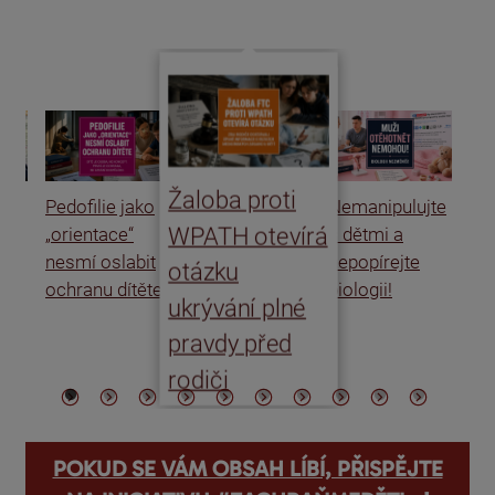
Žaloba proti
Pedofilie jako
Nemanipulujte
Uk
WPATH otevírá
„orientace“
s dětmi a
rat
nesmí oslabit
nepopírejte
Is
otázku
ochranu dítěte
biologii!
úm
ukrývání plné
po
pravdy před
ře
rodiči
POKUD SE VÁM OBSAH LÍBÍ, PŘISPĚJTE