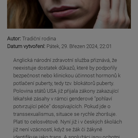
Autor:
Tradiční rodina
Datum vytvoření:
Pátek, 29. Březen 2024, 22:01
Anglická národní zdravotní služba přiznává, že
neexistuje dostatek důkazů, které by podpořily
bezpečnost nebo klinickou účinnost hormonů k
potlačení puberty, tedy tzv. blokátorů puberty.
Polovina států USA již přijala zákony zakazující
lékařské zásahy v rámci genderové "pohlaví
potvrzující péče" dospívajících. Pokud jde o
transsexualismus, situace se rychle zhoršuje.
Platí to celosvětově. Nyní již i v českých školách
již není vzácností, když se žák či žákyně
identifikuje jako trans. A spolužáci jsou ochotni