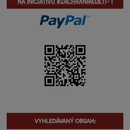
(odkaz je externí)
NA INICIATIVU #ZACHRAŇMEDĚTI
!
VYHLEDÁVANÝ OBSAH: