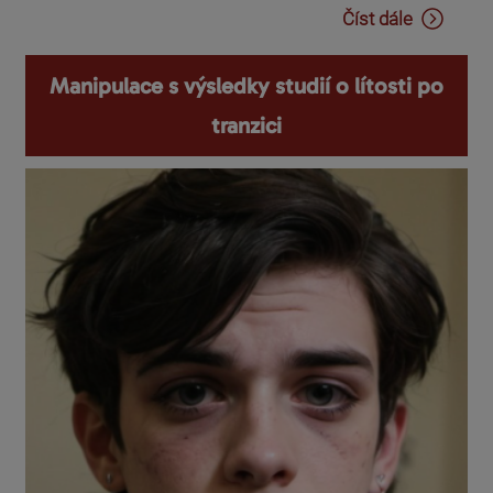
Číst dále
Manipulace s výsledky studií o lítosti po
tranzici