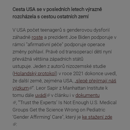
Cesta USA se v posledních letech výrazně
rozcházela s cestou ostatních zemí
V USA počet teenagerů s genderovou dysforií
záhadně
roste
a prezident Joe Biden podporuje v
rámci "afirmativní péče" podporuje operace
změny pohlaví. Právě od transoperací dětí nyní
převážná většina západních států
ustupuje. Jeden z autorů nizozemské studie
(
Holandský protokol
) v roce 2021 dokonce uvedl,
že další země, zejména USA, „
slepě přejímají náš
(odkaz je externí)
výzkum
“. Leor Sapir z Manhattan Institute k
(odkaz je externí)
tomu dále
uvádí
v článku i v
dokumentu
(odkaz je externí)
, "‘Trust the Experts’ Is Not Enough U.S. Medical
Groups Get the Science Wrong on Pediatric
‘Gender Affirming’ Care", který je
ke stažení zde
(odkaz je externí)
: