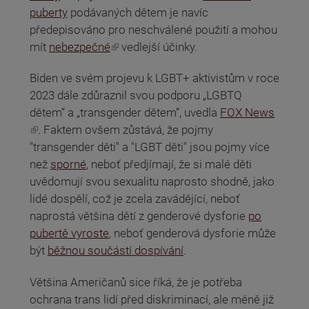
puberty
podávaných dětem je navíc
předepisováno pro neschválené použití a mohou
(odkaz je externí)
mít
nebezpečné
vedlejší účinky.
Biden ve svém projevu k LGBT+ aktivistům v roce
2023 dále zdůraznil svou podporu „LGBTQ
dětem“ a „transgender dětem“, uvedla
FOX News
(odkaz je externí)
. Faktem ovšem zůstává, že pojmy
"transgender děti" a "LGBT děti" jsou pojmy více
než
sporné
, neboť předjímají, že si malé děti
uvědomují svou sexualitu naprosto shodně, jako
lidé dospělí, což je zcela zavádějící, neboť
naprostá většina dětí z genderové dysforie
po
pubertě vyroste
, neboť genderová dysforie může
být
běžnou součástí dospívání
.
Většina Američanů sice říká, že je potřeba
ochrana trans lidí před diskriminací, ale méně již