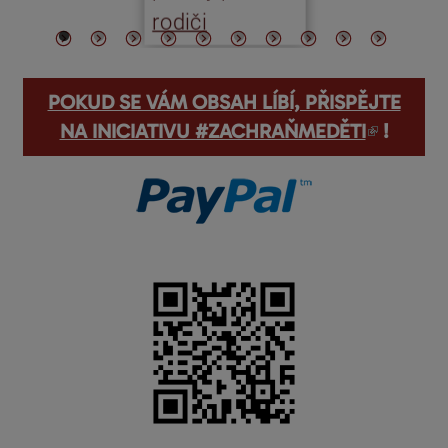
rodiči
POKUD SE VÁM OBSAH LÍBÍ, PŘISPĚJTE
(odkaz je externí)
NA INICIATIVU #ZACHRAŇMEDĚTI
!