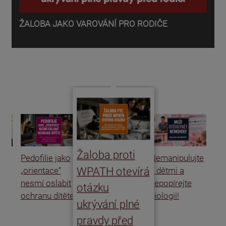
ŽALOBA JAKO VAROVÁNÍ PRO RODIČE
P
o
d
Žaloba proti
Pedofilie jako
Nemanipulujte
Uk
WPATH otevírá
„orientace“
s dětmi a
rat
nesmí oslabit
nepopírejte
Is
otázku
ochranu dítěte
biologii!
úm
ukrývání plné
po
pravdy před
ře