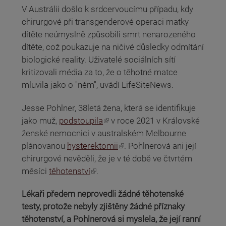
V Austrálii došlo k srdcervoucímu případu, kdy
chirurgové při transgenderové operaci matky
dítěte neúmyslně způsobili smrt nenarozeného
dítěte, což poukazuje na ničivé důsledky odmítání
biologické reality. Uživatelé sociálních sítí
kritizovali média za to, že o těhotné matce
mluvila jako o "něm", uvádí LifeSiteNews.
Jesse Pohlner, 38letá žena, která se identifikuje
(odkaz je externí)
jako muž,
podstoupila
v roce 2021 v Královské
ženské nemocnici v australském Melbourne
(odkaz je externí)
plánovanou
hysterektomii
. Pohlnerová ani její
chirurgové nevěděli, že je v té době ve čtvrtém
(odkaz je externí)
měsíci
těhotenství
.
Lékaři předem neprovedli žádné těhotenské
testy, protože nebyly zjištěny žádné příznaky
těhotenství, a Pohlnerová si myslela, že její ranní