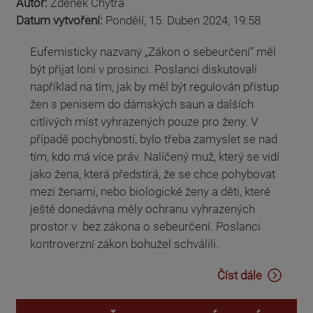
Autor:
Zdeněk Chytra
Datum vytvoření:
Pondělí, 15. Duben 2024, 19:58
Eufemisticky nazvaný „Zákon o sebeurčení“ měl
být přijat loni v prosinci. Poslanci diskutovali
například na tím, jak by měl být regulován přístup
žen s penisem do dámských saun a dalších
citlivých míst vyhrazených pouze pro ženy. V
případě pochybností, bylo třeba zamyslet se nad
tím, kdo má více práv. Nalíčený muž, který se vidí
jako žena, která předstírá, že se chce pohybovat
mezi ženami, nebo biologické ženy a děti, které
ještě donedávna měly ochranu vyhrazených
prostor v bez zákona o sebeurčení. Poslanci
kontroverzní zákon bohužel schválili.
Číst dále