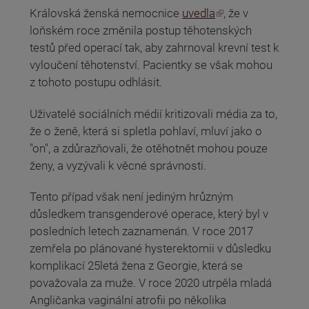
(odkaz je externí)
Královská ženská nemocnice
uvedla
, že v
loňském roce změnila postup těhotenských
testů před operací tak, aby zahrnoval krevní test k
vyloučení těhotenství. Pacientky se však mohou
z tohoto postupu odhlásit.
Uživatelé sociálních médií kritizovali média za to,
že o ženě, která si spletla pohlaví, mluví jako o
"on", a zdůrazňovali, že otěhotnět mohou pouze
ženy, a vyzývali k věcné správnosti.
Tento případ však není jediným hrůzným
důsledkem transgenderové operace, který byl v
posledních letech zaznamenán. V roce 2017
zemřela po plánované hysterektomii v důsledku
komplikací 25letá žena z Georgie, která se
považovala za muže. V roce 2020 utrpěla mladá
Angličanka vaginální atrofii po několika