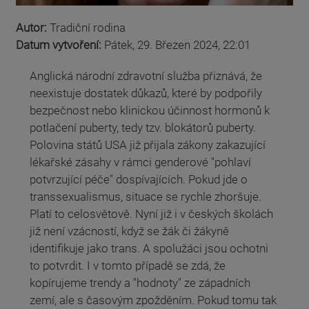
Autor:
Tradiční rodina
Datum vytvoření:
Pátek, 29. Březen 2024, 22:01
Anglická národní zdravotní služba přiznává, že
neexistuje dostatek důkazů, které by podpořily
bezpečnost nebo klinickou účinnost hormonů k
potlačení puberty, tedy tzv. blokátorů puberty.
Polovina států USA již přijala zákony zakazující
lékařské zásahy v rámci genderové "pohlaví
potvrzující péče" dospívajících. Pokud jde o
transsexualismus, situace se rychle zhoršuje.
Platí to celosvětově. Nyní již i v českých školách
již není vzácností, když se žák či žákyně
identifikuje jako trans. A spolužáci jsou ochotni
to potvrdit. I v tomto případě se zdá, že
kopírujeme trendy a "hodnoty" ze západních
zemí, ale s časovým zpožděním. Pokud tomu tak