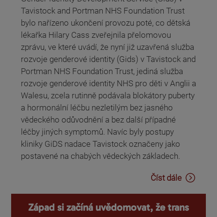
Tavistock and Portman NHS Foundation Trust
bylo nařízeno ukončení provozu poté, co dětská
lékařka Hilary Cass zveřejnila přelomovou
zprávu, ve které uvádí, že nyní již uzavřená služba
rozvoje genderové identity (Gids) v Tavistock and
Portman NHS Foundation Trust, jediná služba
rozvoje genderové identity NHS pro děti v Anglii a
Walesu, zcela rutinně podávala blokátory puberty
a hormonální léčbu nezletilým bez jasného
vědeckého odůvodnění a bez další případné
léčby jiných symptomů. Navíc byly postupy
kliniky GiDS nadace Tavistock označeny jako
postavené na chabých vědeckých základech.
Číst dále
Západ si začíná uvědomovat, že trans