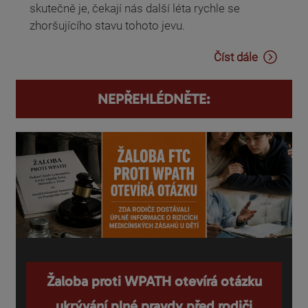
skutečně je, čekají nás další léta rychle se
zhoršujícího stavu tohoto jevu.
Číst dále
NEPŘEHLÉDNĚTE:
Žaloba proti WPATH otevírá otázku
ukrývání plné pravdy před rodiči