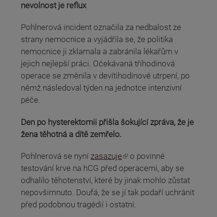
nevolnost je reflux
Pohlnerová incident označila za nedbalost ze
strany nemocnice a vyjádřila se, že politika
nemocnice ji zklamala a zabránila lékařům v
jejich nejlepší práci. Očekávaná tříhodinová
operace se změnila v devítihodinové utrpení, po
němž následoval týden na jednotce intenzivní
péče.
Den po hysterektomii přišla šokující zpráva, že je
žena těhotná a dítě zemřelo.
(odkaz je externí)
Pohlnerová se nyní
zasazuje
o povinné
testování krve na hCG před operacemi, aby se
odhalilo těhotenství, které by jinak mohlo zůstat
nepovšimnuto. Doufá, že se jí tak podaří uchránit
před podobnou tragédií i ostatní.