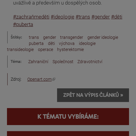
uvážlivě a především u dospělých osob.
#zachraňmeděti
#ideologie
#trans
#gender
#děti
#puberta
Štítky:
trans
gender
transgender
gender ideologie
puberta
děti
výchova
ideologie
transideologie
operace
hysterektomie
Téma:
Zahraniční
Společnost
Zdravotnictví
(odkaz je externí)
Zdroj:
Openart.com
ZPĚT NA VÝPIS ČLÁNKŮ »
K TÉMATU VYBÍRÁME: