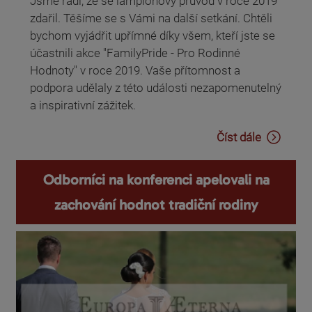
Jsme rádi, že se lampionový průvod v roce 2019
zdařil. Těšíme se s Vámi na další setkání. Chtěli
bychom vyjádřit upřímné díky všem, kteří jste se
účastnili akce "FamilyPride - Pro Rodinné
Hodnoty" v roce 2019. Vaše přítomnost a
podpora udělaly z této události nezapomenutelný
a inspirativní zážitek.
Číst dále
Odborníci na konferenci apelovali na
zachování hodnot tradiční rodiny