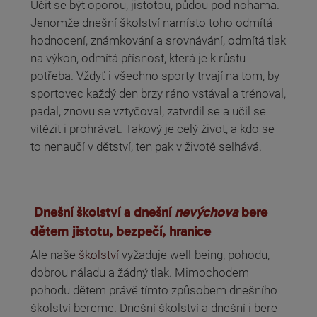
Učit se být oporou, jistotou, půdou pod nohama.
Jenomže dnešní školství namísto toho odmítá
hodnocení, známkování a srovnávání, odmítá tlak
na výkon, odmítá přísnost, která je k růstu
potřeba. Vždyť i všechno sporty trvají na tom, by
sportovec každý den brzy ráno vstával a trénoval,
padal, znovu se vztyčoval, zatvrdil se a učil se
vítězit i prohrávat. Takový je celý život, a kdo se
to nenaučí v dětství, ten pak v životě selhává.
Dnešní školství a dnešní
nevýchova
bere
dětem jistotu, bezpečí, hranice
Ale naše
školství
vyžaduje well-being, pohodu,
dobrou náladu a žádný tlak. Mimochodem
pohodu dětem právě tímto způsobem dnešního
školství bereme. Dnešní školství a dnešní i bere