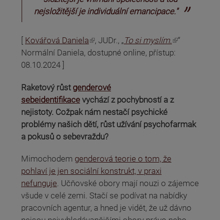
nejsložitější je individuální emancipace."
(odkaz je externí)
(odkaz je externí)
[
Kovářová Daniela
, JUDr., „
To si myslím
.
“
Normální Daniela, dostupné online, přístup:
08.10.2024 ]
Raketový růst
genderové
sebeidentifikace
vychází z pochybností a z
nejistoty. Cožpak nám nestačí psychické
problémy našich dětí, růst užívání psychofarmak
a pokusů o sebevraždu?
Mimochodem
genderová teorie o tom, že
pohlaví je jen sociální konstrukt, v praxi
nefunguje
. Učňovské obory mají nouzi o zájemce
všude v celé zemi. Stačí se podívat na nabídky
pracovních agentur, a hned je vidět, že už dávno