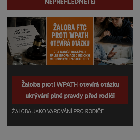
NEPŘEHLÉDNĚTE:
Žaloba proti WPATH otevírá otázku
ukrývání plné pravdy před rodiči
ŽALOBA JAKO VAROVÁNÍ PRO RODIČE
P
o
d