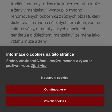
tradiční hodnoty rodiny a komplementaritu muže
a ženy v manželství. Vystoupilo mnoho
renomovaných odborníků z různých oblastí, kteří
diskutovali o mnoha důležitých tématech, včetně
kulturní války, o metafyzických aspektech
genderu a o důležitosti manželství, zejména jako
vztahu muže a ženy.
Číst dále
Informace o cookies na této stránce
Soubory cookie používáme k analýze informací o výkonu a
používání webu.
Zjistit více
Německý "trans" Zákon o sebeurčení v
praxi: 74 procent transvězňů je ve vězení
Nastavení cookies
za sexuální delikty
Odmítnout vše
Povolit cookies