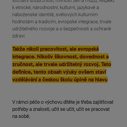
sociální soudržnost, rovnost žen a mužů, respekt
k etnické, národnostní, kulturní, jazykové a
náboženské identitě, světových kulturním
hodnotám a tradicím, evropské integrace, trvale
udržitelného rozvoje a o bezpečnosti a ochraně
zdraví.
Takže nikoli pracovitost, ale evropská
integrace. Nikoliv šikovnost, dovednost a
zručnost, ale trvale udržitelný rozvoj. Tato
definice, tento obsah výuky ovšem staví
vzdělávání a českou školu úplně na hlavu
V rámci péče o výchovu dítěte je třeba zajišťovat
potřeby a znalosti, učit se učit, učit se pracovat
na sobě.