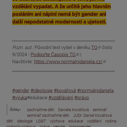
vzdělání vypadat. A že určitě jeho hlavním
posláním ani náplní nemá být gender ani
další nepodstatné modernosti a ujetosti.
(odkaz je externí)
Pozn. aut.:
Původní text vyšel v deníku
TO
číslo
(odkaz je externí)
9/2024 -
Podpořte Časopis TO
.|
(odkaz je externí)
Navštivte:
https://www.normalnidaniela.cz/
#gender
#ideologie
#kovářová
#normalnidaniela
#výuka
#edukace
#vzdělávání
#právo
Štítky:
zachraňme děti
Daniela Kovářová
seminář
seminář zachraňme děti
JUDr. Daniel Kovářová
děti
ideologie
LGBT
výchova
edukace
vzdělání
rodina
rodinná výchova
práce
gender
transgender