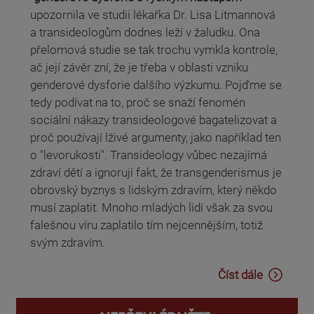
upozornila ve studii lékařka Dr. Lisa Litmannová
a transideologům dodnes leží v žaludku. Ona
přelomová studie se tak trochu vymkla kontrole,
ač její závěr zní, že je třeba v oblasti vzniku
genderové dysforie dalšího výzkumu. Pojďme se
tedy podívat na to, proč se snaží fenomén
sociální nákazy transideologové bagatelizovat a
proč používají lživé argumenty, jako například ten
o "levorukosti". Transideology vůbec nezajímá
zdraví dětí a ignorují fakt, že transgenderismus je
obrovský byznys s lidským zdravím, který někdo
musí zaplatit. Mnoho mladých lidí však za svou
falešnou víru zaplatilo tím nejcennějším, totiž
svým zdravím.
Číst dále