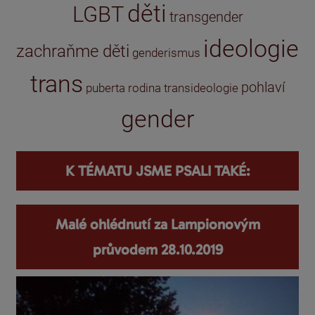
děti
LGBT
transgender
ideologie
zachraňme děti
genderismus
trans
pohlaví
puberta
rodina
transideologie
gender
K TÉMATU JSME PSALI TAKÉ:
Malé ohlédnutí za Lampionovým
průvodem 28.10.2019