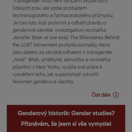
Transgender hnutí není výrazem skutečných
lidských práv, ale spíše produktem
technologického a farmaceutického průmyslu.
Je čas tuto iluzi prolomit a odhalit pravdu o
genderové identitě. Investigativní novinářka
Jennifer Bilek ve své eseji The Billionaires Behind
the LGBT Movement poskytla poznatky, které
jdou daleko za obvyklá odhalení o transgender
„hnutí“. Bilek, umělkyně, aktivistka a novinářka
působící v New Yorku, využila své práce k
vysvětlení toho, jak superbohatí vytvořili
fenomén genderové identity.
Číst dále
Genderový historik: Gender studies?
Přiznávám, že jsem si vše vymyslel