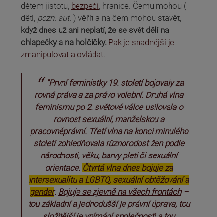
dětem jistotu,
bezpečí
, hranice. Čemu mohou (
děti,
pozn. aut.
) věřit a na čem mohou stavět,
když dnes už ani neplatí, že se svět dělí na
chlapečky a na holčičky.
Pak je snadnější je
zmanipulovat a ovládat.
"První feministky 19. století bojovaly za
rovná práva a za právo volební. Druhá vlna
feminismu po 2. světové válce usilovala o
rovnost sexuální, manželskou a
pracovněprávní. Třetí vlna na konci minulého
století zohledňovala různorodost žen podle
národnosti, věku, barvy pleti či sexuální
orientace.
Čtvrtá vlna dnes bojuje za
intersexualitu a LGBTQ, sexuální obtěžování a
gender
.
Bojuje se zjevně na všech frontách
–
tou základní a jednodušší je právní úprava, tou
složitější je vnímání společnosti a tou