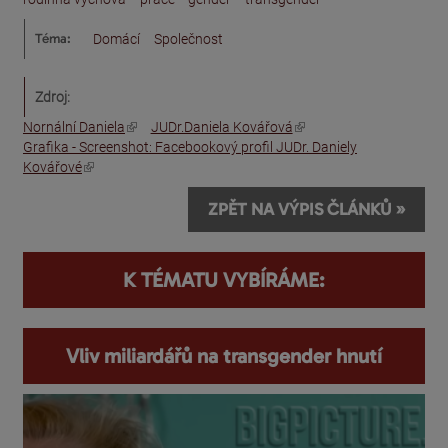
Téma:
Domácí
Společnost
Zdroj:
(odkaz je externí)
(odkaz je externí)
Nornální Daniela
JUDr.Daniela Kovářová
Grafika - Screenshot: Facebookový profil JUDr. Daniely
(odkaz je externí)
Kovářové
ZPĚT NA VÝPIS ČLÁNKŮ »
K TÉMATU VYBÍRÁME:
Vliv miliardářů na transgender hnutí