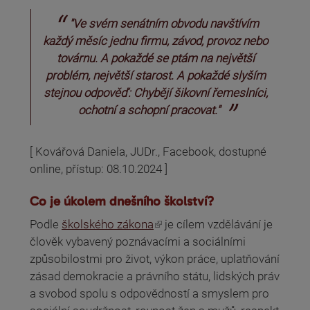
"Ve svém senátním obvodu navštívím
každý měsíc jednu firmu, závod, provoz nebo
továrnu. A pokaždé se ptám na největší
problém, největší starost. A pokaždé slyším
stejnou odpověď: Chybějí šikovní řemeslníci,
ochotní a schopní pracovat."
[ Kovářová Daniela, JUDr., Facebook, dostupné
online, přístup: 08.10.2024 ]
Co je úkolem dnešního školství?
(odkaz je externí)
Podle
školského zákona
je cílem vzdělávání je
člověk vybavený poznávacími a sociálními
způsobilostmi pro život, výkon práce, uplatňování
zásad demokracie a právního státu, lidských práv
a svobod spolu s odpovědností a smyslem pro