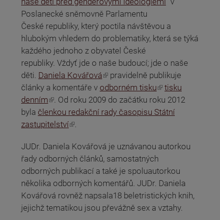
naše děti před genderovými ideologiemi
" v
Poslanecké sněmovně Parlamentu
České republiky, který poctila návštěvou a
hlubokým vhledem do problematiky, která se týká
každého jednoho z obyvatel České
republiky. Vždyť jde o naše budoucí; jde o naše
(odkaz je externí)
děti.
Daniela Kovářová
pravidelně publikuje
(odkaz je externí)
články a komentáře v
odborném tisku
tisku
(odkaz je externí)
denním
. Od roku 2009 do začátku roku 2012
byla
členkou redakční rady časopisu Státní
(odkaz je externí)
zastupitelství
.
JUDr. Daniela Kovářová je uznávanou autorkou
řady odborných článků, samostatných
odborných publikací a také je spoluautorkou
několika odborných komentářů. JUDr. Daniela
Kovářová rovněž napsala18 beletristických knih,
jejichž tematikou jsou převážně sex a vztahy.