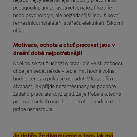
nejsou nejvyhledávanějšími obory právo nebo
pedagogika, ani zdravotnictví, natož filozofie
nebo psychologie, ale nejžádanější jsou šikovní
řemeslníci, instalatéři, svářeči, elektrikáři. Šikovní
chlapi.
Motivace, ochota a chuť pracovat jsou v
dnešní době nejpotřebnější
Kdekdo se totiž uchází o práci, ale ve skutečnosti
chce jen sedět někde v teple, mít hodně volna,
hodně peněz a příliš se nenadřít. V každé firmě
slýchám, jak přijde nezaměstnaný na podpoře
žádat o práci, ale když zjistí, že je třeba skutečně
pracovat celých osm hodin, druhé pondělí už do
práce nenastoupí.
Je dobře, že diskutujeme o tom, jak má