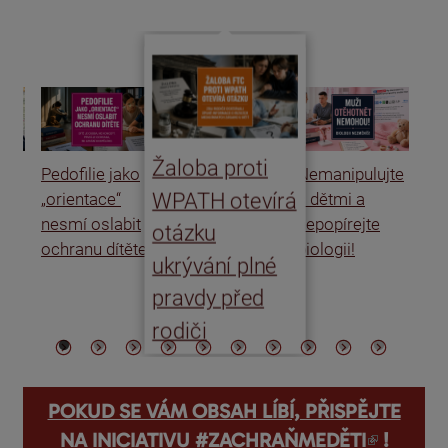
Žaloba proti
Pedofilie jako
Nemanipulujte
Uk
WPATH otevírá
„orientace“
s dětmi a
rat
nesmí oslabit
nepopírejte
Is
otázku
ochranu dítěte
biologii!
úm
ukrývání plné
po
pravdy před
ře
rodiči
POKUD SE VÁM OBSAH LÍBÍ, PŘISPĚJTE
(odkaz je externí)
NA INICIATIVU #ZACHRAŇMEDĚTI
!