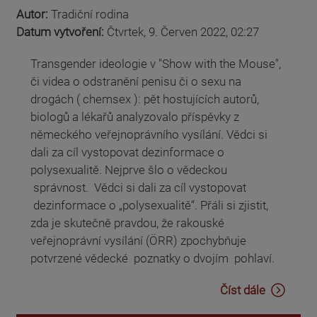
Autor:
Tradiční rodina
Datum vytvoření:
Čtvrtek, 9. Červen 2022, 02:27
Transgender ideologie v "Show with the Mouse",
či videa o odstranění penisu či o sexu na
drogách ( chemsex ): pět hostujících autorů,
biologů a lékařů analyzovalo příspěvky z
německého veřejnoprávního vysílání. Vědci si
dali za cíl vystopovat dezinformace o
polysexualitě. Nejprve šlo o vědeckou
správnost. Vědci si dali za cíl vystopovat
dezinformace o „polysexualitě“. Přáli si zjistit,
zda je skutečně pravdou, že rakouské
veřejnoprávní vysílání (ÖRR) zpochybňuje
potvrzené vědecké poznatky o dvojím pohlaví.
Číst dále