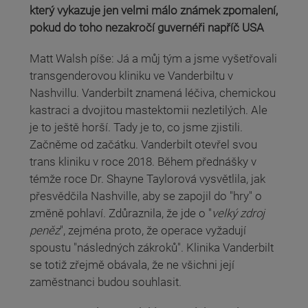
který vykazuje jen velmi málo známek zpomalení,
pokud do toho nezakročí guvernéři napříč USA
Matt Walsh píše: Já a můj tým a jsme vyšetřovali
transgenderovou kliniku ve Vanderbiltu v
Nashvillu. Vanderbilt znamená léčiva, chemickou
kastraci a dvojitou mastektomii nezletilých. Ale
je to ještě horší. Tady je to, co jsme zjistili.
Začněme od začátku. Vanderbilt otevřel svou
trans kliniku v roce 2018. Během přednášky v
témže roce Dr. Shayne Taylorová vysvětlila, jak
přesvědčila Nashville, aby se zapojil do "hry" o
změně pohlaví. Zdůraznila, že jde o "
velký zdroj
peněz
", zejména proto, že operace vyžadují
spoustu "následných zákroků". Klinika Vanderbilt
se totiž zřejmě obávala, že ne všichni její
zaměstnanci budou souhlasit.