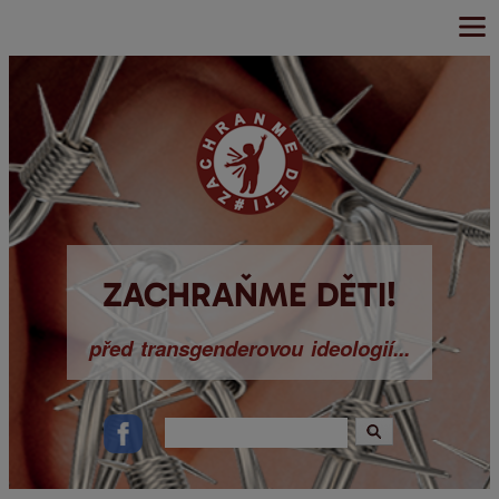
Main menu
Přejít k
hlavnímu
obsahu
ZACHRAŇME DĚTI!
před transgenderovou ideologií...
Hledat
Vyhledávání
Ikonky sociálních sítí