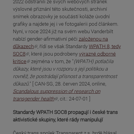
2022 odstranili ze svých webových stránek
výslovné přiznání této skutečnosti, archivní
snímek obrazovky je součástí koláže úvodní
grafiky a najdete jej i ve fotogalerii pod článkem.
Nyní, v roce 2024 již na svém webu Vanderbilt
nabízí gender-afirmativní péči
založenou na
(odkaz je externí)
důkazech
, řídí se však Standardy
WPATH 8, tedy
(odkaz je externí)
SOC8
, které jsou podrobeny
výrazné odborné
(odkaz je externí)
kritice
zejména v tom, že "
(WPATH) potlačila
důkazy, které jsou v rozporu s její politikou a
rovněž, že postrádají přísnost a transparentnost
důkazů.
" [ CAN-SG, 28. červen 2024, online,
Scandalous suppression of research on
(odkaz je externí)
transgender health
, cit.: 24-07-01 ]
Standardy WPATH SOC8 propagují i české trans
aktivistické skupiny, které rády manipulují
Český trans spolek Transparent z.s. hrdě hlásal,