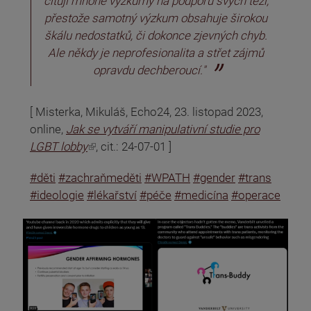
citují mnohé výzkumy na podporu svých tezí,
přestože samotný výzkum obsahuje širokou
škálu nedostatků, či dokonce zjevných chyb.
Ale někdy je neprofesionalita a střet zájmů
opravdu dechberoucí."
[ Misterka, Mikuláš, Echo24, 23. listopad 2023,
online,
Jak se vytváří manipulativní studie pro
(odkaz je externí)
LGBT lobby
, cit.: 24-07-01 ]
#děti
#zachraňmeděti
#WPATH
#gender
#trans
#ideologie
#lékařství
#péče
#medicína
#operace