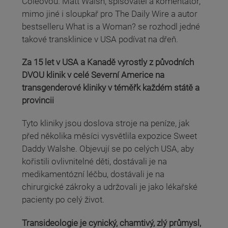
Coleovou. Matt Walsh, spisovatel a komentátor,
mimo jiné i sloupkař pro The Daily Wire a autor
bestselleru What is a Woman? se rozhodl jedné
takové transklinice v USA podívat na dřeň.
Za 15 let v USA a Kanadě vyrostly z původních
DVOU klinik v celé Severní Americe na
transgenderové kliniky v téměřk každém státě a
provincii
Tyto kliniky jsou doslova stroje na peníze, jak
před několika měsíci vysvětlila expozice Sweet
Daddy Walshe. Objevují se po celých USA, aby
kořistili ovlivnitelné děti, dostávali je na
medikamentózní léčbu, dostávali je na
chirurgické zákroky a udržovali je jako lékařské
pacienty po celý život.
Transideologie je cynický, chamtivý, zlý průmysl,