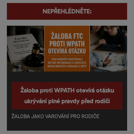
NEPŘEHLÉDNĚTE:
Žaloba proti WPATH otevírá otázku
ukrývání plné pravdy před rodiči
ŽALOBA JAKO VAROVÁNÍ PRO RODIČE
P
o
d