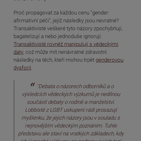
Proč propagovat za každou cenu "gender
afirmativní péči", jejíž následky jsou nevratné?
Transaktivisté veškeré tyto názory zpochybňují,
bagatelizují a nebo jednoduše ignorují.
Transaktivisté rovněž manipulují s vědeckými
daty
, což může mít nenávratné zdravotní
následky na těch, kteří mohou trpět
genderovou
dysforií
.
"Debata o názorech odborníků a o
výsledcích vědeckých výzkumů je nedílnou
součástí debaty o rodině a manželství.
Lobbisté z LGBT uskupení rádi prosazují
myšlenku, že jejich názory jsou v souladu s
nejnovějším vědeckým poznáním. Tuhle
představu ale staví na vratkých základech, kdy