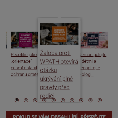
Žaloba proti
Pedofilie jako
Nemanipulujte
Uk
WPATH otevírá
„orientace“
s dětmi a
rat
nesmí oslabit
nepopírejte
Is
otázku
ochranu dítěte
biologii!
úm
ukrývání plné
po
pravdy před
ře
rodiči
POKUD SE VÁM OBSAH LÍBÍ, PŘISPĚJTE