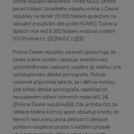
online sexuální delikvence. Podle NÚDZ vzrostl
počet hlášení závadného obsahu online z České
republiky na téměř 25 000 hlášení podezření na
sexuální zneužívání dětí podle NCMEC Tipline a
dalších více než 6 000 hlášení evidoval systém
STOPonline.cz. [3] ([NUDZ.cz][3])
Policie České republiky zároveň upozorňuje, že
český právní systém zakazuje zveřejňování,
zprostředkování, nabízení, uvádění do oběhu i jiné
zpřístupňování dětské pornografie. Policie
výslovně připomíná také to, že i děti se mohou
stát šiřiteli dětské pornografie, například při
neuváženém sdílení intimních materiálů. [4]
([Policie České republiky][4]) Zde je třeba říct, že
některé tištěné komixy apod. obsahují kresby, ze
kterých není zcela jasná zletilost či alespoň
pohlavní vyspělost postav.V každém případě