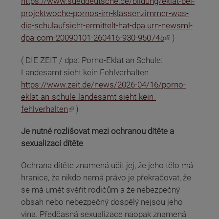
https://www.sueddeutsche.de/bildung/eklat-bei-
projektwoche-pornos-im-klassenzimmer-was-
die-schulaufsicht-ermittelt-hat-dpa.urn-newsml-
(odkaz je externí)
dpa-com-20090101-260416-930-950745
)
( DIE ZEIT / dpa: Porno-Eklat an Schule:
Landesamt sieht kein Fehlverhalten
https://www.zeit.de/news/2026-04/16/porno-
eklat-an-schule-landesamt-sieht-kein-
(odkaz je externí)
fehlverhalten
)
Je nutné rozlišovat mezi ochranou dítěte a
sexualizací dítěte
Ochrana dítěte znamená učit jej, že jeho tělo má
hranice, že nikdo nemá právo je překračovat, že
se má umět svěřit rodičům a že nebezpečný
obsah nebo nebezpečný dospělý nejsou jeho
vina. Předčasná sexualizace naopak znamená