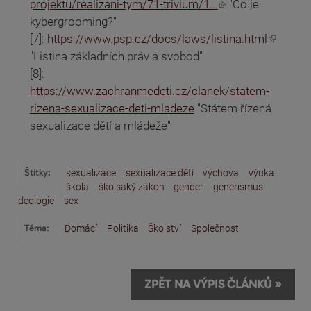
(odkaz je externí)
projektu/realizani-tym/71-trivium/1...
"Co je
kybergrooming?"
(odkaz je externí)
[7]:
https://www.psp.cz/docs/laws/listina.html
"Listina základních práv a svobod"
[8]:
https://www.zachranmedeti.cz/clanek/statem-
rizena-sexualizace-deti-mladeze
"Státem řízená
sexualizace dětí a mládeže"
Štítky:
sexualizace
sexualizace dětí
výchova
výuka
škola
školsaký zákon
gender
generismus
ideologie
sex
Téma:
Domácí
Politika
Školství
Společnost
ZPĚT NA VÝPIS ČLÁNKŮ »