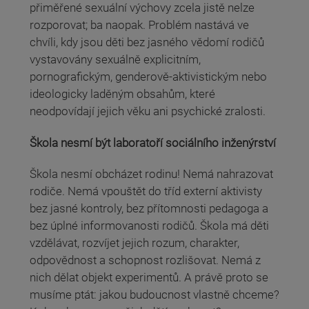
přiměřené sexuální výchovy zcela jistě nelze
rozporovat; ba naopak. Problém nastává ve
chvíli, kdy jsou děti bez jasného vědomí rodičů
vystavovány sexuálně explicitním,
pornografickým, genderově-aktivistickým nebo
ideologicky laděným obsahům, které
neodpovídají jejich věku ani psychické zralosti.
Škola nesmí být laboratoří sociálního inženýrství
Škola nesmí obcházet rodinu! Nemá nahrazovat
rodiče. Nemá vpouštět do tříd externí aktivisty
bez jasné kontroly, bez přítomnosti pedagoga a
bez úplné informovanosti rodičů. Škola má děti
vzdělávat, rozvíjet jejich rozum, charakter,
odpovědnost a schopnost rozlišovat. Nemá z
nich dělat objekt experimentů. A právě proto se
musíme ptát: jakou budoucnost vlastně chceme?