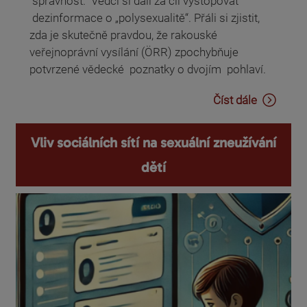
správnost. Vědci si dali za cíl vystopovat
dezinformace o „polysexualitě“. Přáli si zjistit,
zda je skutečně pravdou, že rakouské
veřejnoprávní vysílání (ÖRR) zpochybňuje
potvrzené vědecké poznatky o dvojím pohlaví.
Číst dále
Vliv sociálních sítí na sexuální zneužívání
dětí