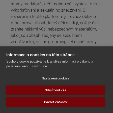
strany predátorů, kteří mohou děti vystavit riziku
vykořisťování a sexuálního zneužívání. S
rozšířením těchto platforem je rovněž obtížné
monitorovat obsah, který děti sledují, což je činí
zranitelnějšími vůči nebezpečným materiálům,
jako jsou obsah spojený se sexuálním
zneužíváním, online grooming nebo jiné formy
online nebezpečí. V důsledku toho je bezpečnost
dětí na internetu nezbytnou prioritou, přičemž
Informace o cookies na této stránce
rodiče musí být dobře informováni o
Soubory cookie používáme k analýze informací o výkonu a
možnostech, které mají k dispozici k ochraně
používání webu.
Zjistit více
svých dětí.
Nastavení cookies
Číst dále
Odmítnout vše
Sexualizace dětí vzestupem sexuální
Povolit cookies
výchovy