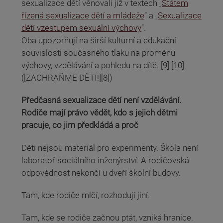
sexualizace dětí věnovali již v textech „
Státem
řízená sexualizace dětí a mládeže
“ a „
Sexualizace
dětí vzestupem sexuální výchovy
“.
Oba upozorňují na širší kulturní a edukační
souvislosti současného tlaku na proměnu
výchovy, vzdělávání a pohledu na dítě. [9] [10]
([ZACHRAŇME DĚTI!][8])
Předčasná sexualizace dětí není vzdělávání.
Rodiče mají právo vědět, kdo s jejich dětmi
pracuje, co jim předkládá a proč
Děti nejsou materiál pro experimenty. Škola není
laboratoř sociálního inženýrství. A rodičovská
odpovědnost nekončí u dveří školní budovy.
Tam, kde rodiče mlčí, rozhodují jiní.
Tam, kde se rodiče začnou ptát, vzniká hranice.