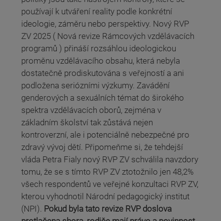
používají k utváření reality podle konkrétní
ideologie, záměru nebo perspektivy. Nový RVP
ZV 2025 ( Nová revize Rámcových vzdělávacích
programů ) přináší rozsáhlou ideologickou
proměnu vzdělávacího obsahu, která nebyla
dostatečně prodiskutována s veřejností a ani
podložena seriózními výzkumy. Zavádění
genderových a sexuálních témat do širokého
spektra vzdělávacích oborů, zejména v
základním školství tak zůstává nejen
kontroverzní, ale i potenciálně nebezpečné pro
zdravý vývoj dětí. Připomeňme si, že tehdejší
vláda Petra Fialy nový RVP ZV schválila navzdory
tomu, že se s tímto RVP ZV ztotožnilo jen 48,2%
všech respondentů ve veřejné konzultaci RVP ZV,
kterou vyhodnotil Národní pedagogický institut
(NPI).
Pokud byla tato revize RVP doslova
protlačena shora, rodiče mají právo a povinnost