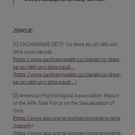
ZDROJE:
[1] ZACHRAŇME DĚTI!: Co dnes se učí děti určí
zítra osud národa
[
https://www.zachranmedeti.cz/clanek/co-dnes-
se-uci-deti-urci-zitra-osud-...
(
https://www.zachranmedeti.cz/clanek/co-dnes-
se-uci-deti-urci-zitra-osud-...
)
[2] American Psychological Association: Report
of the APA Task Force on the Sexualization of
Girls
[
https://www.apa.org/pi/women/programs/girls
(odkaz je externí)
/report]
(
https://www.apa.org/pi/women/programs/girls