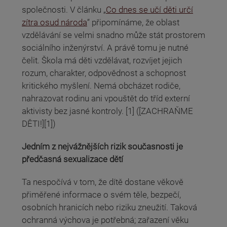
společnosti. V článku „
Co dnes se učí děti určí
zítra osud národa
“ připomínáme, že oblast
vzdělávání se velmi snadno může stát prostorem
sociálního inženýrství. A právě tomu je nutné
čelit. Škola má děti vzdělávat, rozvíjet jejich
rozum, charakter, odpovědnost a schopnost
kritického myšlení. Nemá obcházet rodiče,
nahrazovat rodinu ani vpouštět do tříd externí
aktivisty bez jasné kontroly. [1] ([ZACHRAŇME
DĚTI!][1])
Jedním z nejvážnějších rizik současnosti je
předčasná sexualizace dětí
Ta nespočívá v tom, že dítě dostane věkově
přiměřené informace o svém těle, bezpečí,
osobních hranicích nebo riziku zneužití. Taková
ochranná výchova je potřebná; zařazení věku