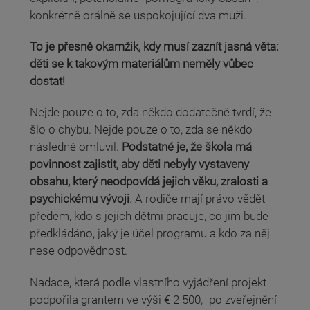
konkrétně orálně se uspokojující dva muži.
To je přesně okamžik, kdy musí zaznít jasná věta:
děti se k takovým materiálům neměly vůbec
dostat!
Nejde pouze o to, zda někdo dodatečně tvrdí, že
šlo o chybu. Nejde pouze o to, zda se někdo
následně omluvil.
Podstatné je, že škola má
povinnost zajistit, aby děti nebyly vystaveny
obsahu, který neodpovídá jejich věku, zralosti a
psychickému vývoji
. A rodiče mají právo vědět
předem, kdo s jejich dětmi pracuje, co jim bude
předkládáno, jaký je účel programu a kdo za něj
nese odpovědnost.
Nadace, která podle vlastního vyjádření projekt
podpořila grantem ve výši € 2 500,- po zveřejnění