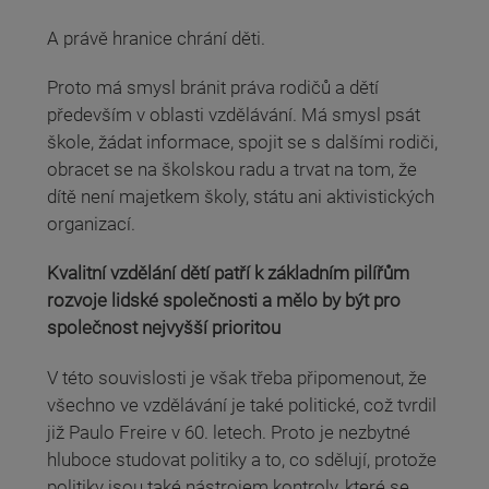
A právě hranice chrání děti.
Proto má smysl bránit práva rodičů a dětí
především v oblasti vzdělávání. Má smysl psát
škole, žádat informace, spojit se s dalšími rodiči,
obracet se na školskou radu a trvat na tom, že
dítě není majetkem školy, státu ani aktivistických
organizací.
Kvalitní vzdělání dětí patří k základním pilířům
rozvoje lidské společnosti a mělo by být pro
společnost nejvyšší prioritou
V této souvislosti je však třeba připomenout, že
všechno ve vzdělávání je také politické, což tvrdil
již Paulo Freire v 60. letech. Proto je nezbytné
hluboce studovat politiky a to, co sdělují, protože
politiky jsou také nástrojem kontroly, které se