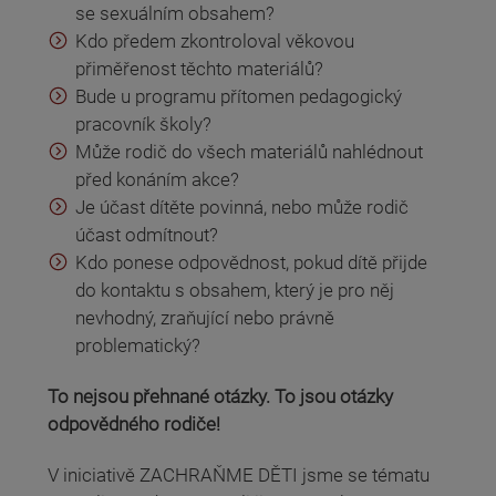
se sexuálním obsahem?
Kdo předem zkontroloval věkovou
přiměřenost těchto materiálů?
Bude u programu přítomen pedagogický
pracovník školy?
Může rodič do všech materiálů nahlédnout
před konáním akce?
Je účast dítěte povinná, nebo může rodič
účast odmítnout?
Kdo ponese odpovědnost, pokud dítě přijde
do kontaktu s obsahem, který je pro něj
nevhodný, zraňující nebo právně
problematický?
To nejsou přehnané otázky. To jsou otázky
odpovědného rodiče!
V iniciativě ZACHRAŇME DĚTI jsme se tématu