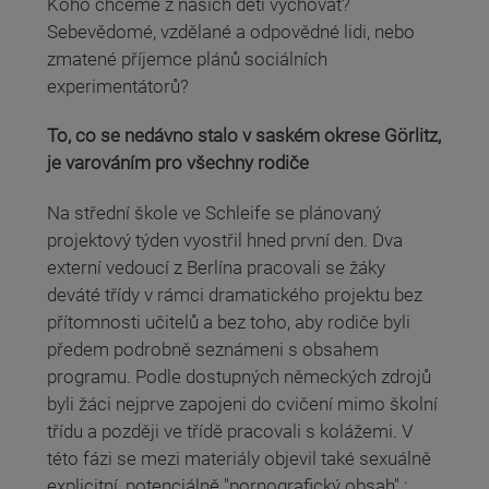
Koho chceme z našich dětí vychovat?
Sebevědomé, vzdělané a odpovědné lidi, nebo
zmatené příjemce plánů sociálních
experimentátorů?
To, co se nedávno stalo v saském okrese Görlitz,
je varováním pro všechny rodiče
Na střední škole ve Schleife se plánovaný
projektový týden vyostřil hned první den. Dva
externí vedoucí z Berlína pracovali se žáky
deváté třídy v rámci dramatického projektu bez
přítomnosti učitelů a bez toho, aby rodiče byli
předem podrobně seznámeni s obsahem
programu. Podle dostupných německých zdrojů
byli žáci nejprve zapojeni do cvičení mimo školní
třídu a později ve třídě pracovali s kolážemi. V
této fázi se mezi materiály objevil také sexuálně
explicitní, potenciálně "pornografický obsah" ;