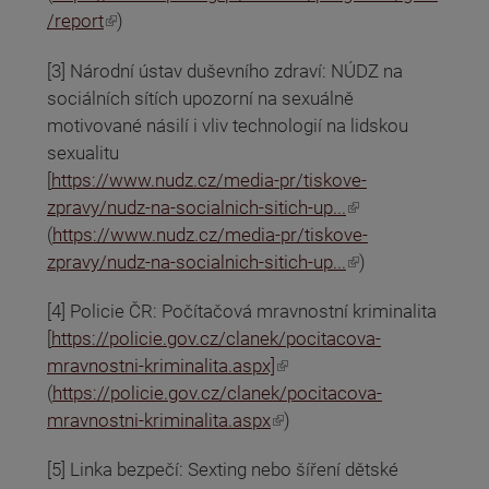
(odkaz je externí)
/report
)
[3] Národní ústav duševního zdraví: NÚDZ na
sociálních sítích upozorní na sexuálně
motivované násilí i vliv technologií na lidskou
sexualitu
[
https://www.nudz.cz/media-pr/tiskove-
(odkaz je externí)
zpravy/nudz-na-socialnich-sitich-up...
(
https://www.nudz.cz/media-pr/tiskove-
(odkaz je externí)
zpravy/nudz-na-socialnich-sitich-up...
)
[4] Policie ČR: Počítačová mravnostní kriminalita
[
https://policie.gov.cz/clanek/pocitacova-
(odkaz je externí)
mravnostni-kriminalita.aspx]
(
https://policie.gov.cz/clanek/pocitacova-
(odkaz je externí)
mravnostni-kriminalita.aspx
)
[5] Linka bezpečí: Sexting nebo šíření dětské