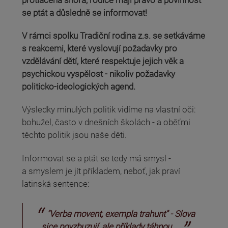
se ptát a důsledně se informovat!
V rámci spolku Tradiční rodina z.s. se setkáváme
s reakcemi, které vyslovují požadavky pro
vzdělávání dětí, které respektuje jejich věk a
psychickou vyspělost - nikoliv požadavky
politicko-ideologických agend.
Výsledky minulých politik vidíme na vlastní oči:
bohužel, často v dnešních školách - a oběťmi
těchto politik jsou naše děti.
Informovat se a ptát se tedy má smysl -
a smyslem je jít příkladem, neboť, jak praví
latinská sentence:
"Verba movent, exempla trahunt" - Slova
sice povzbuzují, ale
příklady táhnou...