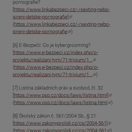
pornografie?
[
https://www.linkabezpeci.cz/-/sexting-nebo-
(odkaz je externí)
sireni-detske-pornografie]
(
https://www.linkabezpeci.cz/-/sexting-nebo-
(odkaz je externí)
sireni-detske-pornografie
)
[6] E-Bezpečí: Co je kybergrooming?
[
https://www.e-bezpeci.cz/index.php/o-
(odkaz je externí)
projektu/realizani-tym/71-trivium/1...
(
https://www.e-bezpeci.cz/index.php/o-
(odkaz je externí)
projektu/realizani-tym/71-trivium/1...
)
[7] Listina základních práv a svobod, čl. 32
(odkaz je externí)
[
https://www.psp.cz/docs/laws/listina.html]
(odkaz je externí)
(
https://www.psp.cz/docs/laws/listina.html
)
[8] Školský zákon č. 561/2004 Sb., § 21
(odkaz je externí)
[
https://www.zakonyprolidi.cz/cs/2004-561]
(odkaz je externí)
(
https://www.zakonyprolidi.cz/cs/2004-561
)