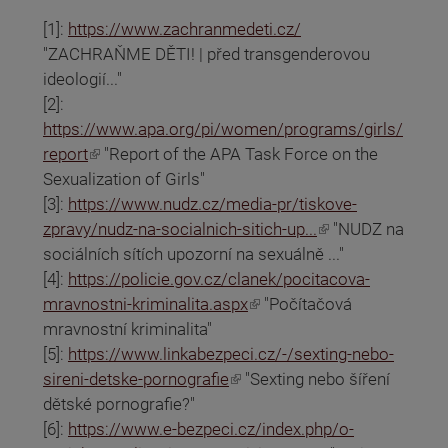
[1]:
https://www.zachranmedeti.cz/
"ZACHRAŇME DĚTI! | před transgenderovou
ideologií..."
[2]:
https://www.apa.org/pi/women/programs/girls/
(odkaz je externí)
report
"Report of the APA Task Force on the
Sexualization of Girls"
[3]:
https://www.nudz.cz/media-pr/tiskove-
(odkaz je externí)
zpravy/nudz-na-socialnich-sitich-up...
"NUDZ na
sociálních sítích upozorní na sexuálně ..."
[4]:
https://policie.gov.cz/clanek/pocitacova-
(odkaz je externí)
mravnostni-kriminalita.aspx
"Počítačová
mravnostní kriminalita"
[5]:
https://www.linkabezpeci.cz/-/sexting-nebo-
(odkaz je externí)
sireni-detske-pornografie
"Sexting nebo šíření
dětské pornografie?"
[6]:
https://www.e-bezpeci.cz/index.php/o-