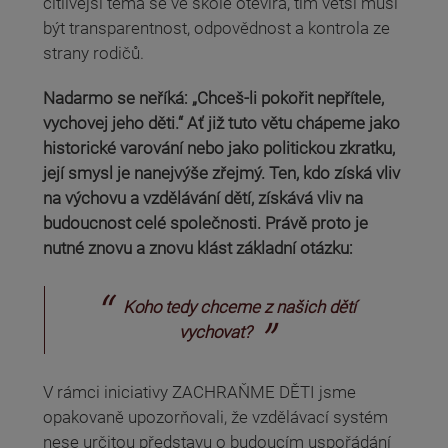
citlivější téma se ve škole otevírá, tím větší musí
být transparentnost, odpovědnost a kontrola ze
strany rodičů.
Nadarmo se neříká: „Chceš-li pokořit nepřítele,
vychovej jeho děti.“ Ať již tuto větu chápeme jako
historické varování nebo jako politickou zkratku,
její smysl je nanejvýše zřejmý. Ten, kdo získá vliv
na výchovu a vzdělávání dětí, získává vliv na
budoucnost celé společnosti. Právě proto je
nutné znovu a znovu klást základní otázku:
Koho tedy chceme z našich dětí
vychovat?
V rámci iniciativy ZACHRAŇME DĚTI jsme
opakovaně upozorňovali, že vzdělávací systém
nese určitou představu o budoucím uspořádání