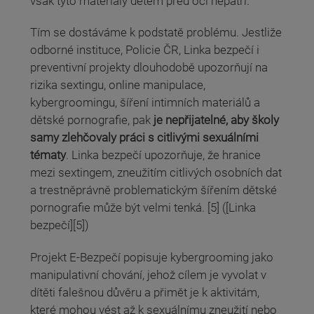
však tyto materiály dětem před oči nepatří.
Tím se dostáváme k podstatě problému. Jestliže
odborné instituce, Policie ČR, Linka bezpečí i
preventivní projekty dlouhodobě upozorňují na
rizika sextingu, online manipulace,
kybergroomingu, šíření intimních materiálů a
dětské pornografie, pak
je nepřijatelné, aby školy
samy zlehčovaly práci s citlivými sexuálními
tématy
. Linka bezpečí upozorňuje, že hranice
mezi sextingem, zneužitím citlivých osobních dat
a trestněprávně problematickým šířením dětské
pornografie může být velmi tenká. [5] ([Linka
bezpečí][5])
Projekt E-Bezpečí popisuje kybergrooming jako
manipulativní chování, jehož cílem je vyvolat v
dítěti falešnou důvěru a přimět je k aktivitám,
které mohou vést až k sexuálnímu zneužití nebo