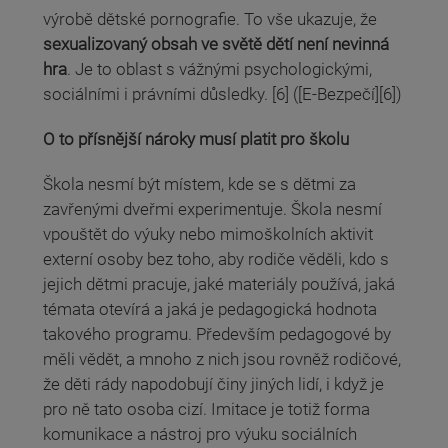
výrobě dětské pornografie. To vše ukazuje, že
sexualizovaný obsah ve světě dětí není nevinná
hra
. Je to oblast s vážnými psychologickými,
sociálními i právními důsledky. [6] ([E-Bezpečí][6])
O to přísnější nároky musí platit pro školu
Škola nesmí být místem, kde se s dětmi za
zavřenými dveřmi experimentuje. Škola nesmí
vpouštět do výuky nebo mimoškolních aktivit
externí osoby bez toho, aby rodiče věděli, kdo s
jejich dětmi pracuje, jaké materiály používá, jaká
témata otevírá a jaká je pedagogická hodnota
takového programu. Především pedagogové by
měli vědět, a mnoho z nich jsou rovněž rodičové,
že děti rády napodobují činy jiných lidí, i když je
pro ně tato osoba cizí. Imitace je totiž forma
komunikace a nástroj pro výuku sociálních